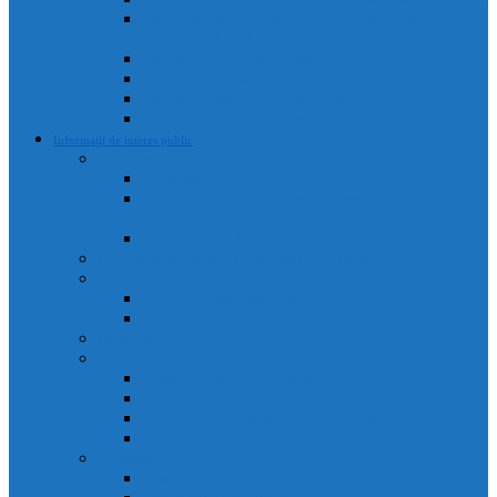
Raport asupra societăților aflate în subordinea
Consiliului Local (guvernanta corporativă)
Rapoarte de aplicare a legii 544/2001
Rapoarte de activitate servicii
Rapoarte privind respectarea normelor de conduita
Raportul anual de evaluare a incidentelor de integritate
Informații de interes public
Solicitarea informațiilor de interes public
Legislație
Numele și prenumele persoanei responsabile pentru
Legea 544/2001
Documente de interes public
Buletin informativ al informațiilor de interes public
Buget
Buget pe surse financiare
Execuție bugetară
Bilanțuri contabile
Achiziții publice
Programul anual al achizițiilor publice
Centralizatorul achizițiilor publice
Contractele cu valoare de peste 5000€
Achiziții Directe
Urbanism
Planuri urbanistice