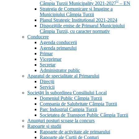
Câmpia Turzii Municipality 2021-2027” – EN
Strategia de Comunicare și Imagine a
Municipiului Câmpia Turzii
Planul Strategic Instituțional 2021-2024
Dispozițiile emise de Primarul Municipiului
Câmpia Turzii, cu caracter normativ
Conducere
Agenda conducerii
Agenda primarului
Primar
Viceprimar
Secretar
Administrator public
Aparatul de specialitate al Primarului
Direcții
Servicii
Sociețăți în subordinea Consiliului Local
Domeniul Public Câmpia Turzii
Compania de Salubritate Câmpia Turzii
Parc Industrial Campia Turzii
Societatea de Transport Public Câmpia Turzii
Anunțuri posturi scoase la concurs
Rapoarte și studii
Rapoarte de activitate ale primarului
Rapoarte ale Curții de Conturi