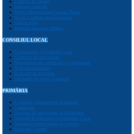
Cetățeni de onoare
Instituții medicale
Poliția Municipiului Câmpia Turzii
Servicii publice descentralizate
Galerie Foto
Program transport călători
CONSILIUL LOCAL
Componența Consiliului Local
Comisiile de specialitate
Regulament de organizare și funcționare
Acte administrative
Rapoarte de activitate
Declarații de avere și interese
PRIMĂRIA
Legislație, regulamente și strategii
Conducere
Aparatul de specialitate al Primarului
Sociețăți în subordinea Consiliului Local
Anunțuri posturi scoase la concurs
Rapoarte și studii