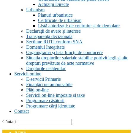
Achiziții Directe
Urbanism
Planuri urbanistice
Certificate de urbanism
Listă autorizații: de contruire și de demolare
Declarații de avere și interese
Transparență decizională
Sectiune RUTI conform SNA
Domeniul Integritate
Organigramă și listă funcții de conducere
Situația drepturilor salariale stabilite potrivit legii și alte
drepturi prevăzute de acte normative
Drepturile cetățenilor
Servicii online
E-servicii Primarie
Finanțări nerambursabile
Plăți on-line
Servicii on-line impozite și taxe
Programare căsătorii
Programare cărți identitate
Contact
Căutați
Acasă