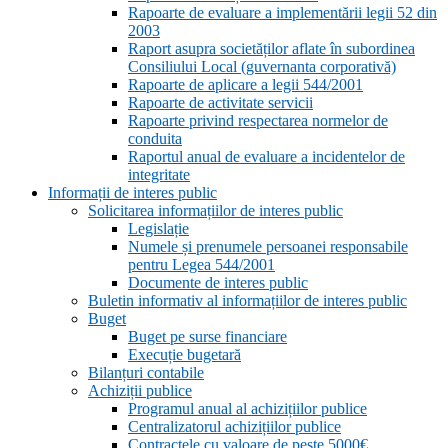
Rapoarte de evaluare a implementării legii 52 din
2003
Raport asupra societăților aflate în subordinea
Consiliului Local (guvernanta corporativă)
Rapoarte de aplicare a legii 544/2001
Rapoarte de activitate servicii
Rapoarte privind respectarea normelor de
conduita
Raportul anual de evaluare a incidentelor de
integritate
Informații de interes public
Solicitarea informațiilor de interes public
Legislație
Numele și prenumele persoanei responsabile
pentru Legea 544/2001
Documente de interes public
Buletin informativ al informațiilor de interes public
Buget
Buget pe surse financiare
Execuție bugetară
Bilanțuri contabile
Achiziții publice
Programul anual al achizițiilor publice
Centralizatorul achizițiilor publice
Contractele cu valoare de peste 5000€