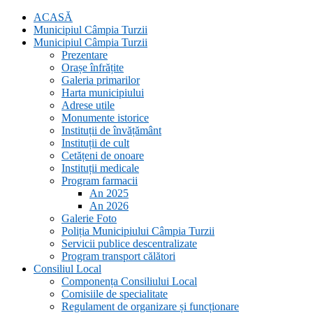
ACASĂ
Municipiul Câmpia Turzii
Municipiul Câmpia Turzii
Prezentare
Orașe înfrățite
Galeria primarilor
Harta municipiului
Adrese utile
Monumente istorice
Instituții de învățământ
Instituții de cult
Cetățeni de onoare
Instituții medicale
Program farmacii
An 2025
An 2026
Galerie Foto
Poliția Municipiului Câmpia Turzii
Servicii publice descentralizate
Program transport călători
Consiliul Local
Componența Consiliului Local
Comisiile de specialitate
Regulament de organizare și funcționare