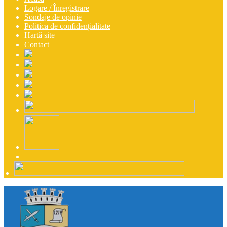
Logare / Înregistrare
Sondaje de opinie
Politica de confidențialitate
Hartă site
Contact