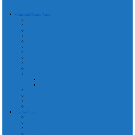
Municipiul Câmpia Turzii
Prezentare
Orașe înfrățite
Galeria primarilor
Harta municipiului
Adrese utile
Monumente istorice
Instituții de învățământ
Instituții de cult
Cetățeni de onoare
Instituții medicale
Program farmacii
An 2025
An 2026
Galerie Foto
Poliția Municipiului Câmpia Turzii
Servicii publice descentralizate
Program transport călători
Consiliul Local
Componența Consiliului Local
Comisiile de specialitate
Regulament de organizare și funcționare
Acte administrative