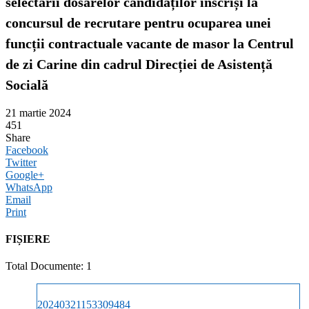
selectării dosarelor candidaților înscriși la
concursul de recrutare pentru ocuparea unei
funcții contractuale vacante de masor la Centrul
de zi Carine din cadrul Direcției de Asistență
Socială
21 martie 2024
451
Share
Facebook
Twitter
Google+
WhatsApp
Email
Print
FIȘIERE
Total Documente: 1
20240321153309484