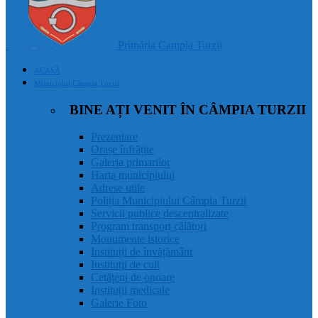
Primăria Campia Turzii
ACASĂ
Municipiul Câmpia Turzii
BINE AȚI VENIT ÎN CÂMPIA TURZII
Prezentare
Orașe înfrățite
Galeria primarilor
Harta municipiului
Adrese utile
Poliția Municipiului Câmpia Turzii
Servicii publice descentralizate
Program transport călători
Monumente istorice
Instituții de învățământ
Instituții de cult
Cetățeni de onoare
Instituții medicale
Galerie Foto