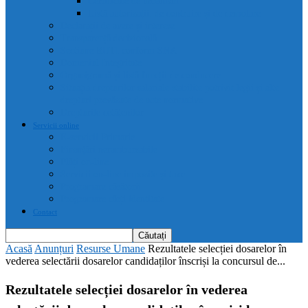
Certificate de urbanism
Listă autorizații: de contruire și de demolare
Declarații de avere și interese
Transparență decizională
Sectiune RUTI conform SNA
Domeniul Integritate
Organigramă și listă funcții de conducere
Situația drepturilor salariale stabilite potrivit legii și alte
drepturi prevăzute de acte normative
Drepturile cetățenilor
Servicii online
E-servicii Primarie
Finanțări nerambursabile
Plăți on-line
Servicii on-line impozite și taxe
Programare căsătorii
Programare cărți identitate
Contact
Acasă
Anunțuri
Resurse Umane
Rezultatele selecției dosarelor în
vederea selectării dosarelor candidaților înscriși la concursul de...
Rezultatele selecției dosarelor în vederea