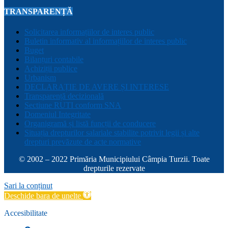
TRANSPARENȚĂ
Solicitarea informațiilor de interes public
Buletin informativ al informațiilor de interes public
Buget
Bilanțuri contabile
Achiziții publice
Urbanism
DECLARAȚIE DE AVERE ȘI INTERESE
Transparență decizională
Sectiune RUTI conform SNA
Domeniul Integritate
Organigramă și listă funcții de conducere
Situația drepturilor salariale stabilite potrivit legii și alte
drepturi prevăzute de acte normative
© 2002 – 2022 Primăria Municipiului Câmpia Turzii. Toate
drepturile rezervate
Sari la conținut
Deschide bara de unelte
Accesibilitate