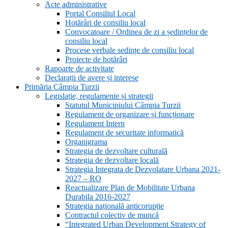
Acte administrative
Portal Consiliul Local
Hotărâri de consiliu local
Convocatoare / Ordinea de zi a ședințelor de
consiliu local
Procese verbale sedințe de consiliu local
Proiecte de hotărâri
Rapoarte de activitate
Declarații de avere și interese
Primăria Câmpia Turzii
Legislație, regulamente și strategii
Statutul Municipiului Câmpia Turzii
Regulament de organizare și funcționare
Regulament Intern
Regulament de securitate informatică
Organigrama
Strategia de dezvoltare culturală
Strategia de dezvoltare locală
Strategia Integrata de Dezvolatare Urbana 2021-
2027 – RO
Reactualizare Plan de Mobilitate Urbana
Durabila 2016-2027
Strategia națională anticorupție
Contractul colectiv de muncă
“Integrated Urban Development Strategy of