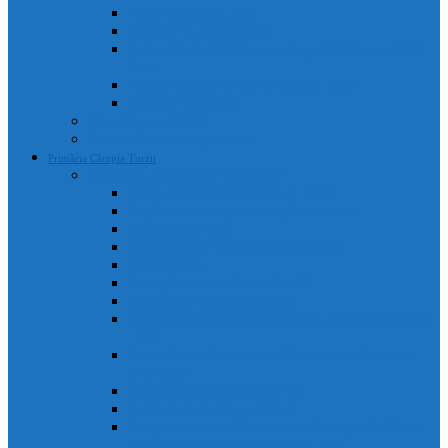
Portal Consiliul Local
Hotărâri de consiliu local
Convocatoare / Ordinea de zi a ședințelor de consiliu
local
Procese verbale sedințe de consiliu local
Proiecte de hotărâri
Rapoarte de activitate
Declarații de avere și interese
Primăria Câmpia Turzii
Legislație, regulamente și strategii
Statutul Municipiului Câmpia Turzii
Regulament de organizare și funcționare
Regulament Intern
Regulament de securitate informatică
Organigrama
Strategia de dezvoltare culturală
Strategia de dezvoltare locală
Strategia Integrata de Dezvolatare Urbana 2021-2027
– RO
Reactualizare Plan de Mobilitate Urbana Durabila
2016-2027
Strategia națională anticorupție
Contractul colectiv de muncă
“Integrated Urban Development Strategy of Câmpia
Turzii Municipality 2021-2027” – EN