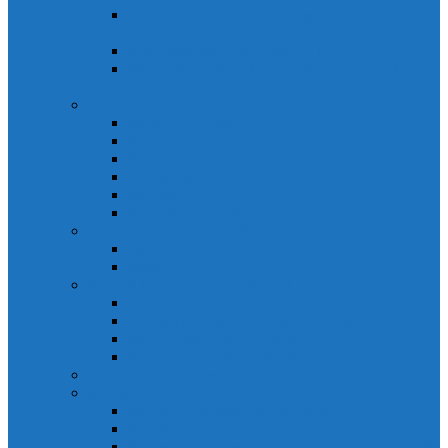
Strategia de Comunicare și Imagine a Municipiului
Câmpia Turzii
Planul Strategic Instituțional 2021-2024
Dispozițiile emise de Primarul Municipiului Câmpia
Turzii, cu caracter normativ
Conducere
Agenda conducerii
Agenda primarului
Primar
Viceprimar
Secretar
Administrator public
Aparatul de specialitate al Primarului
Direcții
Servicii
Sociețăți în subordinea Consiliului Local
Domeniul Public Câmpia Turzii
Compania de Salubritate Câmpia Turzii
Parc Industrial Campia Turzii
Societatea de Transport Public Câmpia Turzii
Anunțuri posturi scoase la concurs
Rapoarte și studii
Rapoarte de activitate ale primarului
Rapoarte ale Curții de Conturi
Rapoarte de evaluare a implementării legii 52 din 2003