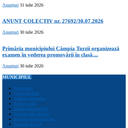
Anunțuri
31 iulie 2026
ANUNT COLECTIV nr. 27692/30.07.2026
Anunțuri
30 iulie 2026
Primăria municipiului Câmpia Turzii organizează
examen în vederea promovării în clasă,...
Anunțuri
30 iulie 2026
MUNICIPIUL
Prezentare
Orașe înfrățite
Galeria primarilor
Adrese utile
Harta municipiului
Monumente istorice
Instituții de învățământ
Instituții de cult