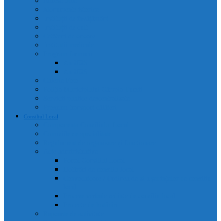
Adrese utile
Monumente istorice
Instituții de învățământ
Instituții de cult
Cetățeni de onoare
Instituții medicale
Program farmacii
An 2025
An 2026
Galerie Foto
Poliția Municipiului Câmpia Turzii
Servicii publice descentralizate
Program transport călători
Consiliul Local
Componența Consiliului Local
Comisiile de specialitate
Regulament de organizare și funcționare
Acte administrative
Portal Consiliul Local
Hotărâri de consiliu local
Convocatoare / Ordinea de zi a ședințelor de consiliu
local
Procese verbale sedințe de consiliu local
Proiecte de hotărâri
Rapoarte de activitate