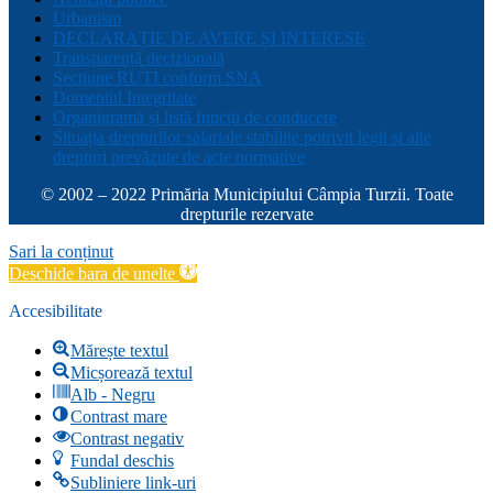
Urbanism
DECLARAȚIE DE AVERE ȘI INTERESE
Transparență decizională
Sectiune RUTI conform SNA
Domeniul Integritate
Organigramă și listă funcții de conducere
Situația drepturilor salariale stabilite potrivit legii și alte
drepturi prevăzute de acte normative
© 2002 – 2022 Primăria Municipiului Câmpia Turzii. Toate
drepturile rezervate
Sari la conținut
Deschide bara de unelte
Accesibilitate
Mărește textul
Micșorează textul
Alb - Negru
Contrast mare
Contrast negativ
Fundal deschis
Subliniere link-uri