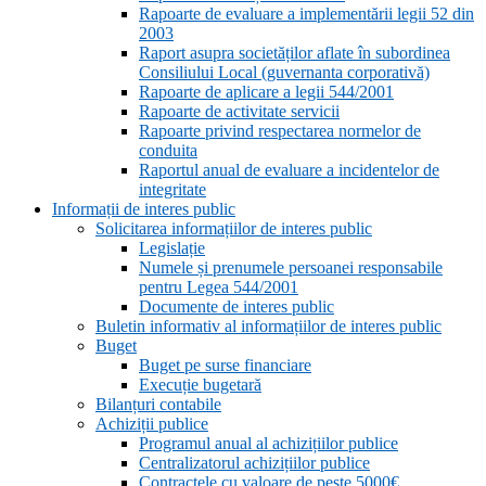
Rapoarte de evaluare a implementării legii 52 din
2003
Raport asupra societăților aflate în subordinea
Consiliului Local (guvernanta corporativă)
Rapoarte de aplicare a legii 544/2001
Rapoarte de activitate servicii
Rapoarte privind respectarea normelor de
conduita
Raportul anual de evaluare a incidentelor de
integritate
Informații de interes public
Solicitarea informațiilor de interes public
Legislație
Numele și prenumele persoanei responsabile
pentru Legea 544/2001
Documente de interes public
Buletin informativ al informațiilor de interes public
Buget
Buget pe surse financiare
Execuție bugetară
Bilanțuri contabile
Achiziții publice
Programul anual al achizițiilor publice
Centralizatorul achizițiilor publice
Contractele cu valoare de peste 5000€