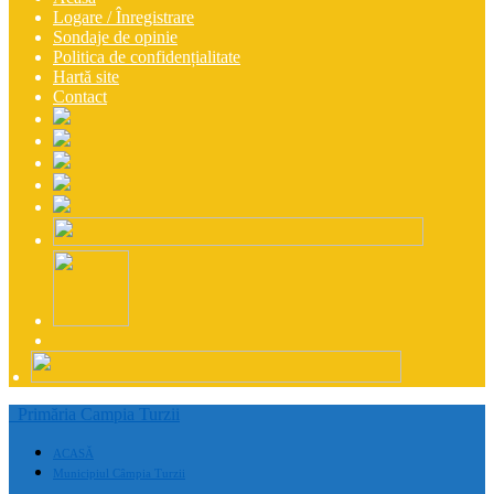
Logare / Înregistrare
Sondaje de opinie
Politica de confidențialitate
Hartă site
Contact
Primăria Campia Turzii
ACASĂ
Municipiul Câmpia Turzii