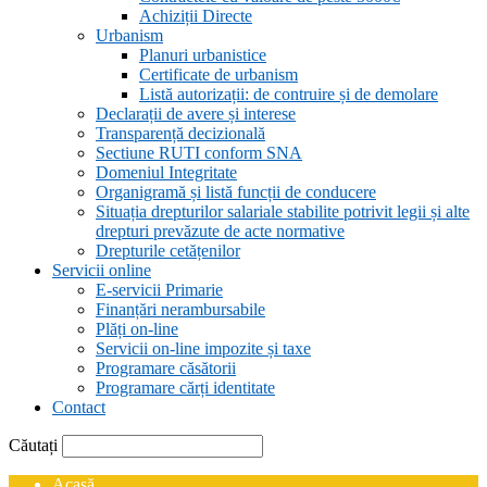
Achiziții Directe
Urbanism
Planuri urbanistice
Certificate de urbanism
Listă autorizații: de contruire și de demolare
Declarații de avere și interese
Transparență decizională
Sectiune RUTI conform SNA
Domeniul Integritate
Organigramă și listă funcții de conducere
Situația drepturilor salariale stabilite potrivit legii și alte
drepturi prevăzute de acte normative
Drepturile cetățenilor
Servicii online
E-servicii Primarie
Finanțări nerambursabile
Plăți on-line
Servicii on-line impozite și taxe
Programare căsătorii
Programare cărți identitate
Contact
Căutați
Acasă