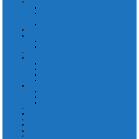
Solicitarea informațiilor de interes public
Legislație
Numele și prenumele persoanei responsabile pentru
Legea 544/2001
Documente de interes public
Buletin informativ al informațiilor de interes public
Buget
Buget pe surse financiare
Execuție bugetară
Bilanțuri contabile
Achiziții publice
Programul anual al achizițiilor publice
Centralizatorul achizițiilor publice
Contractele cu valoare de peste 5000€
Achiziții Directe
Urbanism
Planuri urbanistice
Certificate de urbanism
Listă autorizații: de contruire și de demolare
Declarații de avere și interese
Transparență decizională
Sectiune RUTI conform SNA
Domeniul Integritate
Organigramă și listă funcții de conducere
Situația drepturilor salariale stabilite potrivit legii și alte