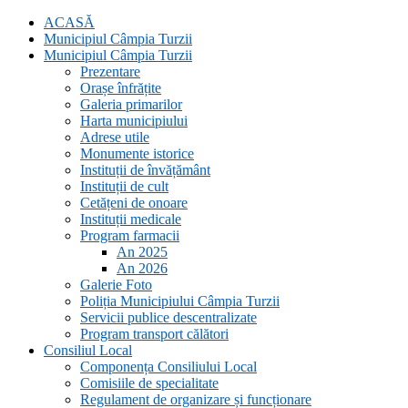
ACASĂ
Municipiul Câmpia Turzii
Municipiul Câmpia Turzii
Prezentare
Orașe înfrățite
Galeria primarilor
Harta municipiului
Adrese utile
Monumente istorice
Instituții de învățământ
Instituții de cult
Cetățeni de onoare
Instituții medicale
Program farmacii
An 2025
An 2026
Galerie Foto
Poliția Municipiului Câmpia Turzii
Servicii publice descentralizate
Program transport călători
Consiliul Local
Componența Consiliului Local
Comisiile de specialitate
Regulament de organizare și funcționare