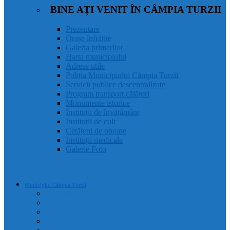
BINE AȚI VENIT ÎN CÂMPIA TURZII
Prezentare
Orașe înfrățite
Galeria primarilor
Harta municipiului
Adrese utile
Poliția Municipiului Câmpia Turzii
Servicii publice descentralizate
Program transport călători
Monumente istorice
Instituții de învățământ
Instituții de cult
Cetățeni de onoare
Instituții medicale
Galerie Foto
Municipiul Câmpia Turzii
Prezentare
Orașe înfrățite
Galeria primarilor
Harta municipiului