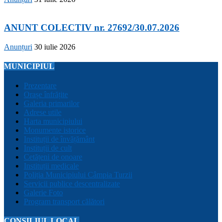
ANUNT COLECTIV nr. 27692/30.07.2026
Anunțuri
30 iulie 2026
MUNICIPIUL
Prezentare
Orașe înfrățite
Galeria primarilor
Adrese utile
Harta municipiului
Monumente istorice
Instituții de învățământ
Instituții de cult
Cetățeni de onoare
Instituții medicale
Poliția Municipiului Câmpia Turzii
Servicii publice descentralizate
Galerie Foto
Program transport călători
CONSILIUL LOCAL