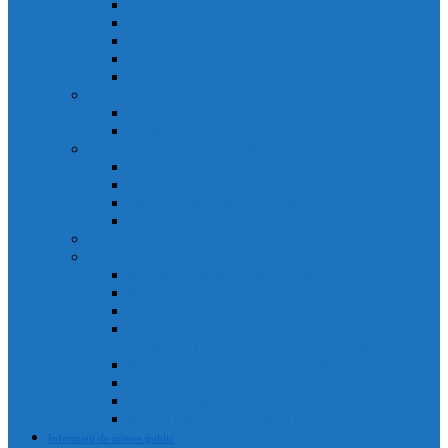
Agenda primarului
Primar
Viceprimar
Secretar
Administrator public
Aparatul de specialitate al Primarului
Direcții
Servicii
Sociețăți în subordinea Consiliului Local
Domeniul Public Câmpia Turzii
Compania de Salubritate Câmpia Turzii
Parc Industrial Campia Turzii
Societatea de Transport Public Câmpia Turzii
Anunțuri posturi scoase la concurs
Rapoarte și studii
Rapoarte de activitate ale primarului
Rapoarte ale Curții de Conturi
Rapoarte de evaluare a implementării legii 52 din 2003
Raport asupra societăților aflate în subordinea
Consiliului Local (guvernanta corporativă)
Rapoarte de aplicare a legii 544/2001
Rapoarte de activitate servicii
Rapoarte privind respectarea normelor de conduita
Raportul anual de evaluare a incidentelor de integritate
Informații de interes public