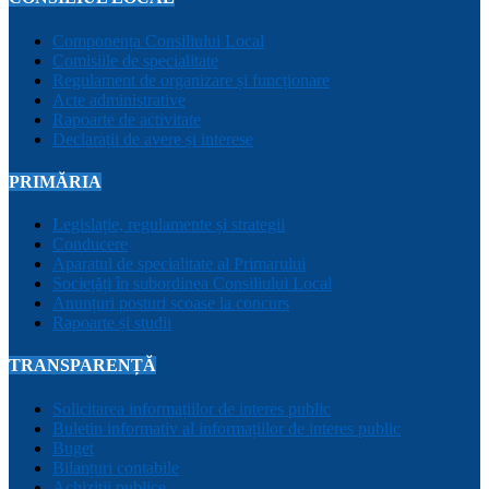
Componența Consiliului Local
Comisiile de specialitate
Regulament de organizare și funcționare
Acte administrative
Rapoarte de activitate
Declarații de avere și interese
PRIMĂRIA
Legislație, regulamente și strategii
Conducere
Aparatul de specialitate al Primarului
Sociețăți în subordinea Consiliului Local
Anunțuri posturi scoase la concurs
Rapoarte și studii
TRANSPARENȚĂ
Solicitarea informațiilor de interes public
Buletin informativ al informațiilor de interes public
Buget
Bilanțuri contabile
Achiziții publice