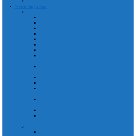
Declarații de avere și interese
Primăria Câmpia Turzii
Legislație, regulamente și strategii
Statutul Municipiului Câmpia Turzii
Regulament de organizare și funcționare
Regulament Intern
Regulament de securitate informatică
Organigrama
Strategia de dezvoltare culturală
Strategia de dezvoltare locală
Strategia Integrata de Dezvolatare Urbana 2021-2027
– RO
Reactualizare Plan de Mobilitate Urbana Durabila
2016-2027
Strategia națională anticorupție
Contractul colectiv de muncă
“Integrated Urban Development Strategy of Câmpia
Turzii Municipality 2021-2027” – EN
Strategia de Comunicare și Imagine a Municipiului
Câmpia Turzii
Planul Strategic Instituțional 2021-2024
Dispozițiile emise de Primarul Municipiului Câmpia
Turzii, cu caracter normativ
Conducere
Agenda conducerii