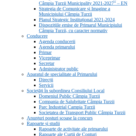
Câmpia Turzii Municipality 2021-2027” – EN
Strategia de Comunicare și Imagine a
Municipiului Câmpia Turzii
Planul Strategic Instituțional 2021-2024
Dispozițiile emise de Primarul Municipiului
Câmpia Turzii, cu caracter normativ
Conducere
Agenda conducerii
Agenda primarului
Primar
Viceprimar
Secretar
Administrator public
Aparatul de specialitate al Primarului
Direcții
Servicii
Sociețăți în subordinea Consiliului Local
Domeniul Public Câmpia Turzii
Compania de Salubritate Câmpia Turzii
Parc Industrial Campia Turzii
Societatea de Transport Public Câmpia Turzii
Anunțuri posturi scoase la concurs
Rapoarte și studii
Rapoarte de activitate ale primarului
Rapoarte ale Curții de Conturi