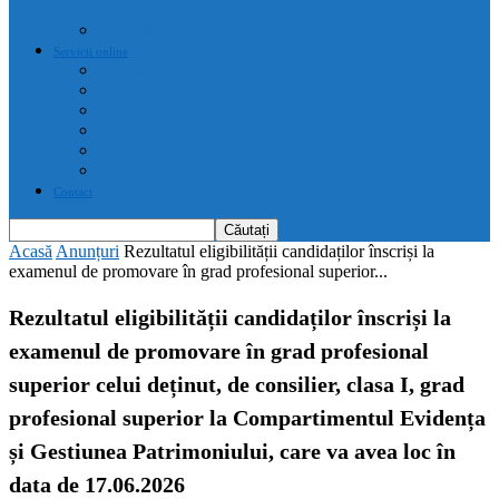
drepturi prevăzute de acte normative
Drepturile cetățenilor
Servicii online
E-servicii Primarie
Finanțări nerambursabile
Plăți on-line
Servicii on-line impozite și taxe
Programare căsătorii
Programare cărți identitate
Contact
Acasă
Anunțuri
Rezultatul eligibilității candidaților înscriși la
examenul de promovare în grad profesional superior...
Rezultatul eligibilității candidaților înscriși la
examenul de promovare în grad profesional
superior celui deținut, de consilier, clasa I, grad
profesional superior la Compartimentul Evidența
și Gestiunea Patrimoniului, care va avea loc în
data de 17.06.2026