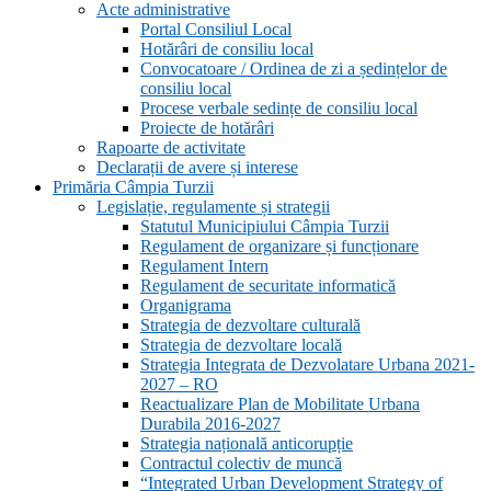
Acte administrative
Portal Consiliul Local
Hotărâri de consiliu local
Convocatoare / Ordinea de zi a ședințelor de
consiliu local
Procese verbale sedințe de consiliu local
Proiecte de hotărâri
Rapoarte de activitate
Declarații de avere și interese
Primăria Câmpia Turzii
Legislație, regulamente și strategii
Statutul Municipiului Câmpia Turzii
Regulament de organizare și funcționare
Regulament Intern
Regulament de securitate informatică
Organigrama
Strategia de dezvoltare culturală
Strategia de dezvoltare locală
Strategia Integrata de Dezvolatare Urbana 2021-
2027 – RO
Reactualizare Plan de Mobilitate Urbana
Durabila 2016-2027
Strategia națională anticorupție
Contractul colectiv de muncă
“Integrated Urban Development Strategy of