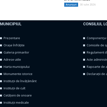
30 iulie 2026
Anunțuri
MUNICIPIUL
CONSILIUL L
Prezentare
Componența Co
Orașe înfrățite
Comisiile de s
Galeria primarilor
Regulament de
Adrese utile
Acte administ
Harta municipiului
Rapoarte de a
Monumente istorice
Declarații de 
Instituții de învățământ
Instituții de cult
Cetățeni de onoare
Instituții medicale