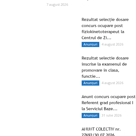
7 august 2026
Rezultat selecție dosare
concurs ocupare post
fiziokinetoterapeut la
Centrul de Zi...
4 august 2026
Anunțuri
Rezultat selectie dosare
inscrise la examenul de
promovare in clasa,
functie...
4 august 2026
Anunțuri
Anunt concurs ocupare post
Referent grad profesional I
la Serviciul Baze...
31 iulie 2026
Anunțuri
ANUNT COLECTIV nr.
27692/30.07.2026