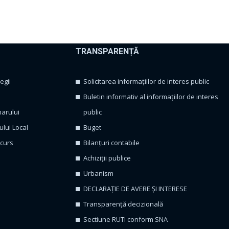
TRANSPARENȚĂ
egii
Solicitarea informațiilor de interes public
Buletin informativ al informațiilor de interes
marului
public
ului Local
Buget
ncurs
Bilanțuri contabile
Achiziții publice
Urbanism
DECLARAȚIE DE AVERE ȘI INTERESE
Transparență decizională
Sectiune RUTI conform SNA