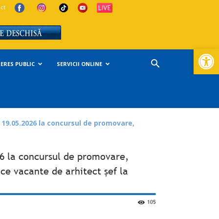
ct
Deschide ba
TERES PUBLIC
SERVICII ONLINE
e 19.05.2026 la concursul de promovare,
26 la concursul de promovare,
ice vacante de arhitect șef la
105