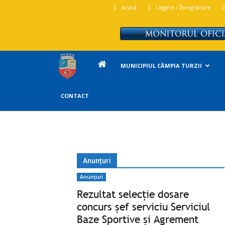
Acasă
Logare / Înregistrare
Primăria
MUNICIPIUL CÂMPIA TURZII
Campia
CONTACT
Turzii
Anunțuri
Anunțuri
Rezultat selecție dosare
concurs șef serviciu Serviciul
Baze Sportive și Agrement