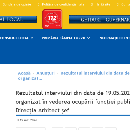
Sondaje de opinie
Politica de confidențialitate
Hartă site
Conta
CONSILIUL LOCAL
PRIMĂRIA CÂMPIA TURZII
INFORMAȚII DE IN
Acasă
Anunțuri
Rezultatul interviului din data d
organizat...
Rezultatul interviului din data de 19.05.20
organizat în vederea ocupării funcţiei publ
Direcția Arhitect șef
19 mai 2026