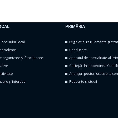
OCAL
PRIMĂRIA
nsiliului Local
Legislație, regulamente și strat
pecialitate
Conducere
 organizare și funcționare
Aparatul de specialitate al Pri
rative
Sociețăți în subordinea Consili
ctivitate
Anunțuri posturi scoase la co
avere și interese
Rapoarte și studii