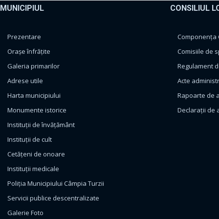
MUNICIPIUL
CONSILIUL L
Prezentare
Componența Co
Orașe înfrățite
Comisiile de s
Galeria primarilor
Regulament de
Adrese utile
Acte administ
Harta municipiului
Rapoarte de a
Monumente istorice
Declarații de 
Instituții de învățământ
Instituții de cult
Cetățeni de onoare
Instituții medicale
Poliția Municipiului Câmpia Turzii
Servicii publice descentralizate
Galerie Foto