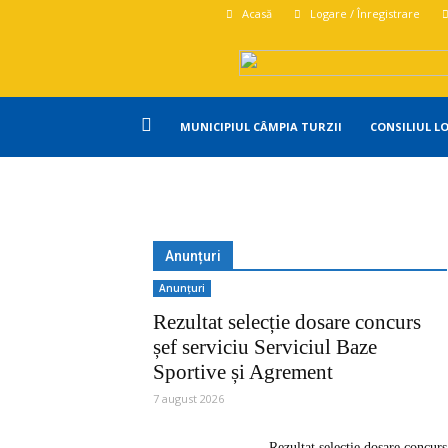
Acasă
Logare / Înregistrare
Primăria
MUNICIPIUL CÂMPIA TURZII
CONSILIUL L
Campia
Turzii
Anunțuri
Anunțuri
Rezultat selecție dosare concurs
șef serviciu Serviciul Baze
Sportive și Agrement
7 august 2026
Rezultat selecție dosare concurs