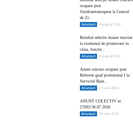
ocupare post
fiziokinetoterapeut la Centrul
de Zi...
4 august 2026
Anunțuri
Rezultat selectie dosare inscrise
la examenul de promovare in
clasa, functie...
4 august 2026
Anunțuri
Anunt concurs ocupare post
Referent grad profesional I la
Serviciul Baze...
31 iulie 2026
Anunțuri
ANUNT COLECTIV nr.
27692/30.07.2026
30 iulie 2026
Anunțuri