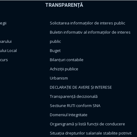
TRANSPARENȚĂ
egii
Solicitarea informațiilor de interes public
Buletin informativ al informațiilor de interes
marului
public
ului Local
Buget
ncurs
Bilanțuri contabile
Achiziții publice
Urbanism
DECLARAȚIE DE AVERE ȘI INTERESE
Transparență decizională
Sectiune RUTI conform SNA
Domeniul Integritate
Organigramă și listă funcții de conducere
Situația drepturilor salariale stabilite potrivit