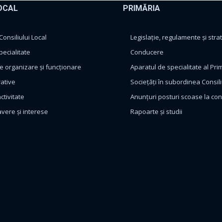
OCAL
PRIMĂRIA
nsiliului Local
Legislație, regulamente și strat
pecialitate
Conducere
 organizare și funcționare
Aparatul de specialitate al Pri
rative
Sociețăți în subordinea Consili
ctivitate
Anunțuri posturi scoase la co
avere și interese
Rapoarte și studii