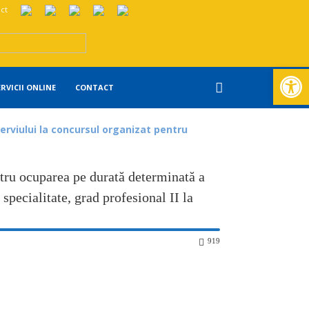
ct
Deschide ba
ERVICII ONLINE
CONTACT
terviului la concursul organizat pentru
ntru ocuparea pe durată determinată a
specialitate, grad profesional II la
919