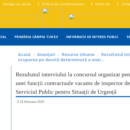
Sondaje de opinie
Politica de confidențialitate
Hartă site
Conta
OCAL
PRIMĂRIA CÂMPIA TURZII
INFORMAȚII DE INTERES PUBLIC
S
Acasă
Anunțuri
Resurse Umane
Rezultatul in
ocuparea pe durată determinată a unei...
Rezultatul interviului la concursul organizat pe
unei funcții contractuale vacante de inspector de 
Serviciul Public pentru Situații de Urgență
24 februarie 2020
Share