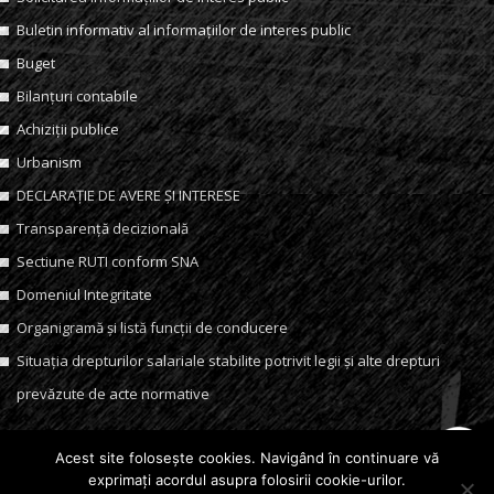
Buletin informativ al informațiilor de interes public
Buget
Bilanțuri contabile
Achiziții publice
Urbanism
DECLARAȚIE DE AVERE ȘI INTERESE
Transparență decizională
Sectiune RUTI conform SNA
Domeniul Integritate
Organigramă și listă funcții de conducere
Situația drepturilor salariale stabilite potrivit legii și alte drepturi
prevăzute de acte normative
Acest site foloseşte cookies. Navigând în continuare vă
© 2002 – 2022 Primăria Municipiului Câmpia Turzii. Toate drepturile
exprimaţi acordul asupra folosirii cookie-urilor.