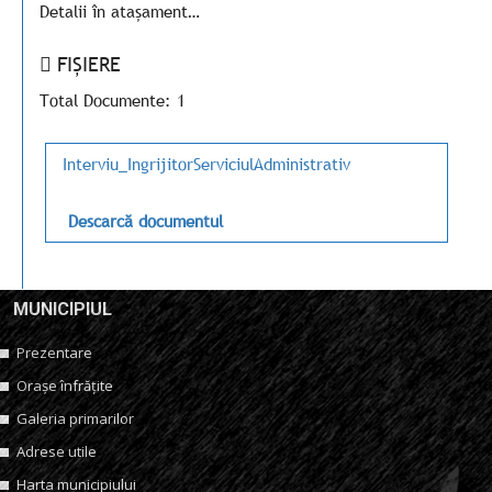
Detalii în atașament…
FIȘIERE
Total Documente: 1
Interviu_IngrijitorServiciulAdministrativ
Descarcă documentul
MUNICIPIUL
Prezentare
Orașe înfrățite
Galeria primarilor
Adrese utile
Harta municipiului