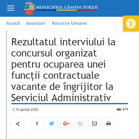
Deschide ba
Acasă
Anunțuri
Resurse Umane
Rezultatul interviului la
concursul organizat
pentru ocuparea unei
funcții contractuale
vacante de îngrijitor la
Serviciul Administrativ
879
10 aprilie 2020