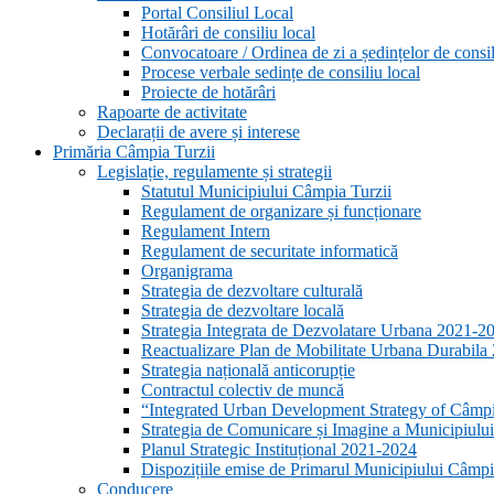
Portal Consiliul Local
Hotărâri de consiliu local
Convocatoare / Ordinea de zi a ședințelor de consil
Procese verbale sedințe de consiliu local
Proiecte de hotărâri
Rapoarte de activitate
Declarații de avere și interese
Primăria Câmpia Turzii
Legislație, regulamente și strategii
Statutul Municipiului Câmpia Turzii
Regulament de organizare și funcționare
Regulament Intern
Regulament de securitate informatică
Organigrama
Strategia de dezvoltare culturală
Strategia de dezvoltare locală
Strategia Integrata de Dezvolatare Urbana 2021-
Reactualizare Plan de Mobilitate Urbana Durabil
Strategia națională anticorupție
Contractul colectiv de muncă
“Integrated Urban Development Strategy of Câmp
Strategia de Comunicare și Imagine a Municipiulu
Planul Strategic Instituțional 2021-2024
Dispozițiile emise de Primarul Municipiului Câmpia
Conducere