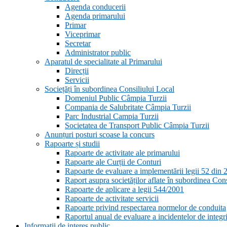
Agenda conducerii
Agenda primarului
Primar
Viceprimar
Secretar
Administrator public
Aparatul de specialitate al Primarului
Direcții
Servicii
Sociețăți în subordinea Consiliului Local
Domeniul Public Câmpia Turzii
Compania de Salubritate Câmpia Turzii
Parc Industrial Campia Turzii
Societatea de Transport Public Câmpia Turzii
Anunțuri posturi scoase la concurs
Rapoarte și studii
Rapoarte de activitate ale primarului
Rapoarte ale Curții de Conturi
Rapoarte de evaluare a implementării legii 52 din 
Raport asupra societăților aflate în subordinea Con
Rapoarte de aplicare a legii 544/2001
Rapoarte de activitate servicii
Rapoarte privind respectarea normelor de conduita
Raportul anual de evaluare a incidentelor de integri
Informații de interes public