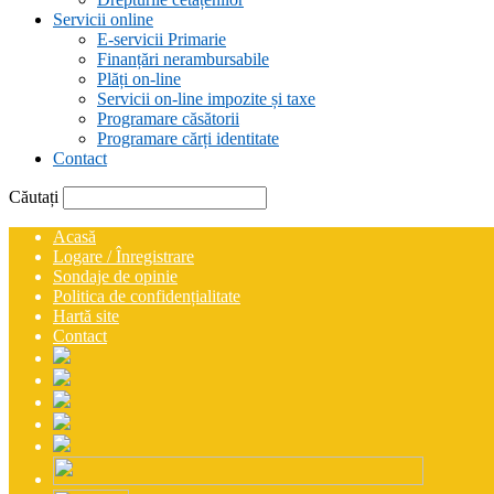
Servicii online
E-servicii Primarie
Finanțări nerambursabile
Plăți on-line
Servicii on-line impozite și taxe
Programare căsătorii
Programare cărți identitate
Contact
Căutați
Acasă
Logare / Înregistrare
Sondaje de opinie
Politica de confidențialitate
Hartă site
Contact