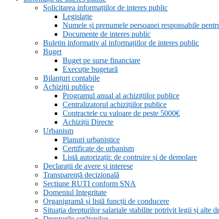
Solicitarea informațiilor de interes public
Legislație
Numele și prenumele persoanei responsabile pent
Documente de interes public
Buletin informativ al informațiilor de interes public
Buget
Buget pe surse financiare
Execuție bugetară
Bilanțuri contabile
Achiziții publice
Programul anual al achizițiilor publice
Centralizatorul achizițiilor publice
Contractele cu valoare de peste 5000€
Achiziții Directe
Urbanism
Planuri urbanistice
Certificate de urbanism
Listă autorizații: de contruire și de demolare
Declarații de avere și interese
Transparență decizională
Sectiune RUTI conform SNA
Domeniul Integritate
Organigramă și listă funcții de conducere
Situația drepturilor salariale stabilite potrivit legii și alt
Drepturile cetățenilor