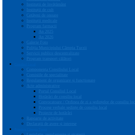
Instituții de învățământ
Instituții de cult
Cetățeni de onoare
Instituții medicale
Program farmacii
An 2025
An 2026
Galerie Foto
Poliția Municipiului Câmpia Turzii
Servicii publice descentralizate
Program transport călători
Consiliul Local
Componența Consiliului Local
Comisiile de specialitate
Regulament de organizare și funcționare
Acte administrative
Portal Consiliul Local
Hotărâri de consiliu local
Convocatoare / Ordinea de zi a ședințelor de consiliu loc
Procese verbale sedințe de consiliu local
Proiecte de hotărâri
Rapoarte de activitate
Declarații de avere și interese
Primăria Câmpia Turzii
Legislație, regulamente și strategii