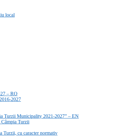
iu local
2027 – RO
a 2016-2027
ia Turzii Municipality 2021-2027” – EN
i Câmpia Turzii
 Turzii, cu caracter normativ