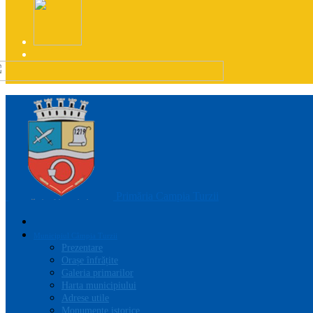
Primăria Campia Turzii
Municipiul Câmpia Turzii
Prezentare
Orașe înfrățite
Galeria primarilor
Harta municipiului
Adrese utile
Monumente istorice