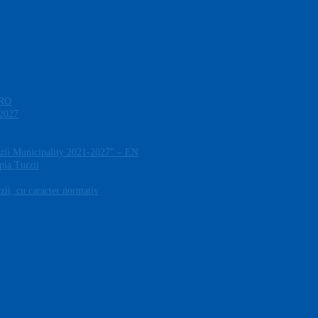
 RO
-2027
zii Municipality 2021-2027” – EN
pia Turzii
ii, cu caracter normativ