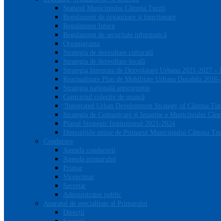
Statutul Municipiului Câmpia Turzii
Regulament de organizare și funcționare
Regulament Intern
Regulament de securitate informatică
Organigrama
Strategia de dezvoltare culturală
Strategia de dezvoltare locală
Strategia Integrata de Dezvolatare Urbana 2021-2027 –
Reactualizare Plan de Mobilitate Urbana Durabila 2016
Strategia națională anticorupție
Contractul colectiv de muncă
“Integrated Urban Development Strategy of Câmpia Tur
Strategia de Comunicare și Imagine a Municipiului Câm
Planul Strategic Instituțional 2021-2024
Dispozițiile emise de Primarul Municipiului Câmpia Turz
Conducere
Agenda conducerii
Agenda primarului
Primar
Viceprimar
Secretar
Administrator public
Aparatul de specialitate al Primarului
Direcții