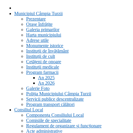
Municipiul Câmpia Turzii
Prezentare
Orașe înfrățite
Galeria primarilor
Harta municipiului
Adrese utile
Monumente istorice
Instituții de învățământ
Instituții de cult
Cetățeni de onoare
Instituții medicale
Program farmacii
An 2025
An 2026
Galerie Foto
Poliția Municipiului Câmpia Turzii
Servicii publice descentralizate
Program transport călători
Consiliul Local
Componența Consiliului Local
Comisiile de specialitate
Regulament de organizare și funcționare
Acte administrative