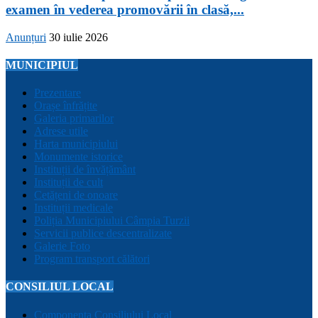
examen în vederea promovării în clasă,...
Anunțuri
30 iulie 2026
MUNICIPIUL
Prezentare
Orașe înfrățite
Galeria primarilor
Adrese utile
Harta municipiului
Monumente istorice
Instituții de învățământ
Instituții de cult
Cetățeni de onoare
Instituții medicale
Poliția Municipiului Câmpia Turzii
Servicii publice descentralizate
Galerie Foto
Program transport călători
CONSILIUL LOCAL
Componența Consiliului Local