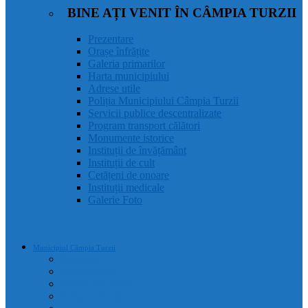
BINE AȚI VENIT ÎN CÂMPIA TURZII
Prezentare
Orașe înfrățite
Galeria primarilor
Harta municipiului
Adrese utile
Poliția Municipiului Câmpia Turzii
Servicii publice descentralizate
Program transport călători
Monumente istorice
Instituții de învățământ
Instituții de cult
Cetățeni de onoare
Instituții medicale
Galerie Foto
Municipiul Câmpia Turzii
Prezentare
Orașe înfrățite
Galeria primarilor
Harta municipiului