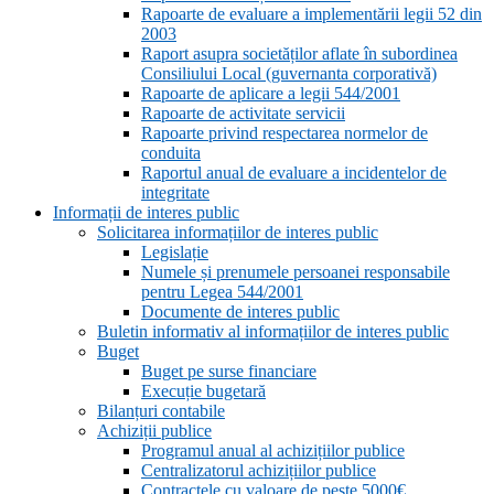
Rapoarte de evaluare a implementării legii 52 din
2003
Raport asupra societăților aflate în subordinea
Consiliului Local (guvernanta corporativă)
Rapoarte de aplicare a legii 544/2001
Rapoarte de activitate servicii
Rapoarte privind respectarea normelor de
conduita
Raportul anual de evaluare a incidentelor de
integritate
Informații de interes public
Solicitarea informațiilor de interes public
Legislație
Numele și prenumele persoanei responsabile
pentru Legea 544/2001
Documente de interes public
Buletin informativ al informațiilor de interes public
Buget
Buget pe surse financiare
Execuție bugetară
Bilanțuri contabile
Achiziții publice
Programul anual al achizițiilor publice
Centralizatorul achizițiilor publice
Contractele cu valoare de peste 5000€