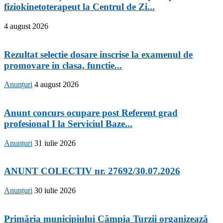
fiziokinetoterapeut la Centrul de Zi...
4 august 2026
Rezultat selectie dosare inscrise la examenul de
promovare in clasa, functie...
Anunțuri
4 august 2026
Anunt concurs ocupare post Referent grad
profesional I la Serviciul Baze...
Anunțuri
31 iulie 2026
ANUNT COLECTIV nr. 27692/30.07.2026
Anunțuri
30 iulie 2026
Primăria municipiului Câmpia Turzii organizează