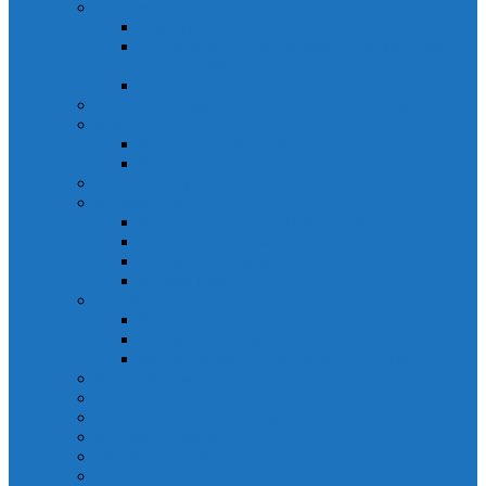
Solicitarea informațiilor de interes public
Legislație
Numele și prenumele persoanei responsabile pentru
Legea 544/2001
Documente de interes public
Buletin informativ al informațiilor de interes public
Buget
Buget pe surse financiare
Execuție bugetară
Bilanțuri contabile
Achiziții publice
Programul anual al achizițiilor publice
Centralizatorul achizițiilor publice
Contractele cu valoare de peste 5000€
Achiziții Directe
Urbanism
Planuri urbanistice
Certificate de urbanism
Listă autorizații: de contruire și de demolare
Declarații de avere și interese
Transparență decizională
Sectiune RUTI conform SNA
Domeniul Integritate
Organigramă și listă funcții de conducere
Situația drepturilor salariale stabilite potrivit legii și alte