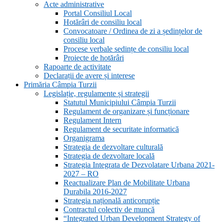
Acte administrative
Portal Consiliul Local
Hotărâri de consiliu local
Convocatoare / Ordinea de zi a ședințelor de
consiliu local
Procese verbale sedințe de consiliu local
Proiecte de hotărâri
Rapoarte de activitate
Declarații de avere și interese
Primăria Câmpia Turzii
Legislație, regulamente și strategii
Statutul Municipiului Câmpia Turzii
Regulament de organizare și funcționare
Regulament Intern
Regulament de securitate informatică
Organigrama
Strategia de dezvoltare culturală
Strategia de dezvoltare locală
Strategia Integrata de Dezvolatare Urbana 2021-
2027 – RO
Reactualizare Plan de Mobilitate Urbana
Durabila 2016-2027
Strategia națională anticorupție
Contractul colectiv de muncă
“Integrated Urban Development Strategy of