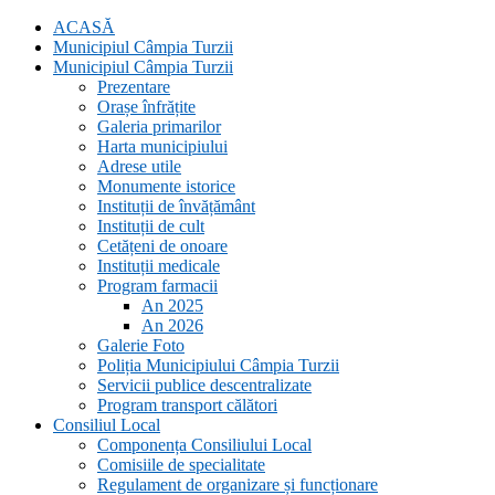
ACASĂ
Municipiul Câmpia Turzii
Municipiul Câmpia Turzii
Prezentare
Orașe înfrățite
Galeria primarilor
Harta municipiului
Adrese utile
Monumente istorice
Instituții de învățământ
Instituții de cult
Cetățeni de onoare
Instituții medicale
Program farmacii
An 2025
An 2026
Galerie Foto
Poliția Municipiului Câmpia Turzii
Servicii publice descentralizate
Program transport călători
Consiliul Local
Componența Consiliului Local
Comisiile de specialitate
Regulament de organizare și funcționare