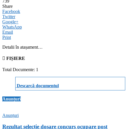
739
Share
Facebook
Twitter
Google+
WhatsApp
Email
Print
Detalii în atașament…
FIȘIERE
Total Documente: 1
Descarcă documentul
Anunțuri
Anunțuri
Rezultat selecție dosare concurs ocupare post