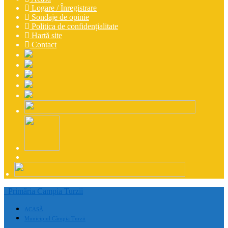
Logare / Înregistrare
Sondaje de opinie
Politica de confidențialitate
Hartă site
Contact
Primăria Campia Turzii
ACASĂ
Municipiul Câmpia Turzii