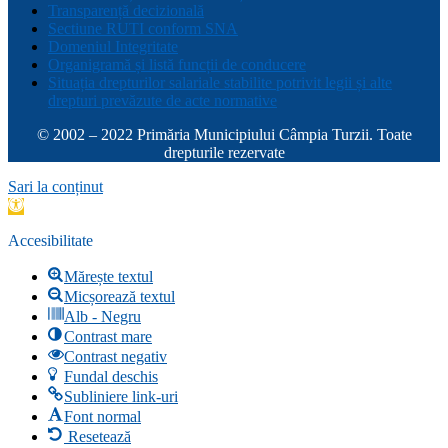
Transparență decizională
Sectiune RUTI conform SNA
Domeniul Integritate
Organigramă și listă funcții de conducere
Situația drepturilor salariale stabilite potrivit legii și alte
drepturi prevăzute de acte normative
© 2002 – 2022 Primăria Municipiului Câmpia Turzii. Toate
drepturile rezervate
Sari la conținut
Deschide
bara
de
Accesibilitate
unelte
Mărește textul
Micșorează textul
Alb - Negru
Contrast mare
Contrast negativ
Fundal deschis
Subliniere link-uri
Font normal
Resetează