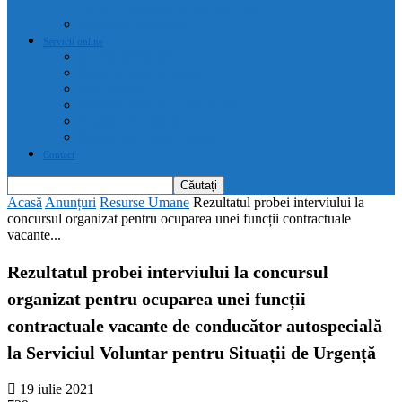
drepturi prevăzute de acte normative
Drepturile cetățenilor
Servicii online
E-servicii Primarie
Finanțări nerambursabile
Plăți on-line
Servicii on-line impozite și taxe
Programare căsătorii
Programare cărți identitate
Contact
Acasă
Anunțuri
Resurse Umane
Rezultatul probei interviului la
concursul organizat pentru ocuparea unei funcții contractuale
vacante...
Rezultatul probei interviului la concursul
organizat pentru ocuparea unei funcții
contractuale vacante de conducător autospecială
la Serviciul Voluntar pentru Situații de Urgență
19 iulie 2021