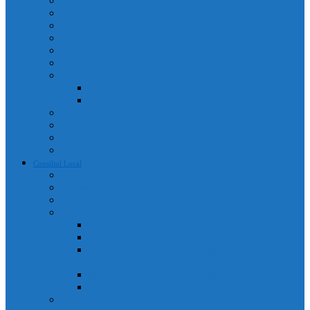
Adrese utile
Monumente istorice
Instituții de învățământ
Instituții de cult
Cetățeni de onoare
Instituții medicale
Program farmacii
An 2025
An 2026
Galerie Foto
Poliția Municipiului Câmpia Turzii
Servicii publice descentralizate
Program transport călători
Consiliul Local
Componența Consiliului Local
Comisiile de specialitate
Regulament de organizare și funcționare
Acte administrative
Portal Consiliul Local
Hotărâri de consiliu local
Convocatoare / Ordinea de zi a ședințelor de consiliu
local
Procese verbale sedințe de consiliu local
Proiecte de hotărâri
Rapoarte de activitate