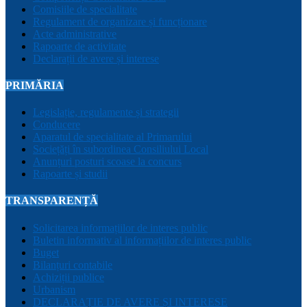
Comisiile de specialitate
Regulament de organizare și funcționare
Acte administrative
Rapoarte de activitate
Declarații de avere și interese
PRIMĂRIA
Legislație, regulamente și strategii
Conducere
Aparatul de specialitate al Primarului
Sociețăți în subordinea Consiliului Local
Anunțuri posturi scoase la concurs
Rapoarte și studii
TRANSPARENȚĂ
Solicitarea informațiilor de interes public
Buletin informativ al informațiilor de interes public
Buget
Bilanțuri contabile
Achiziții publice
Urbanism
DECLARAȚIE DE AVERE ȘI INTERESE