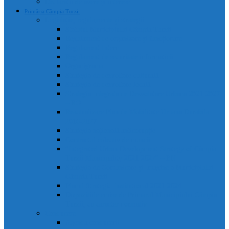
Declarații de avere și interese
Primăria Câmpia Turzii
Legislație, regulamente și strategii
Statutul Municipiului Câmpia Turzii
Regulament de organizare și funcționare
Regulament Intern
Regulament de securitate informatică
Organigrama
Strategia de dezvoltare culturală
Strategia de dezvoltare locală
Strategia Integrata de Dezvolatare Urbana 2021-2027
– RO
Reactualizare Plan de Mobilitate Urbana Durabila
2016-2027
Strategia națională anticorupție
Contractul colectiv de muncă
“Integrated Urban Development Strategy of Câmpia
Turzii Municipality 2021-2027” – EN
Strategia de Comunicare și Imagine a Municipiului
Câmpia Turzii
Planul Strategic Instituțional 2021-2024
Dispozițiile emise de Primarul Municipiului Câmpia
Turzii, cu caracter normativ
Conducere
Agenda conducerii