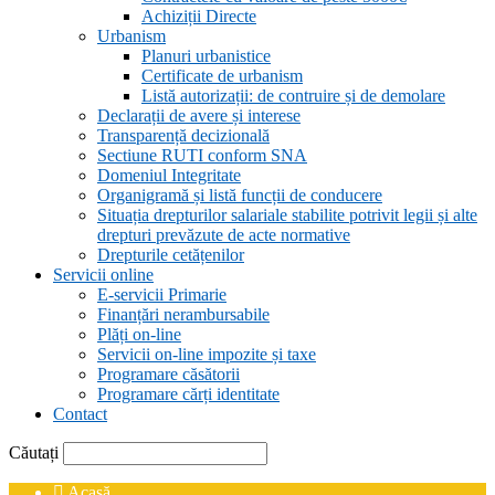
Achiziții Directe
Urbanism
Planuri urbanistice
Certificate de urbanism
Listă autorizații: de contruire și de demolare
Declarații de avere și interese
Transparență decizională
Sectiune RUTI conform SNA
Domeniul Integritate
Organigramă și listă funcții de conducere
Situația drepturilor salariale stabilite potrivit legii și alte
drepturi prevăzute de acte normative
Drepturile cetățenilor
Servicii online
E-servicii Primarie
Finanțări nerambursabile
Plăți on-line
Servicii on-line impozite și taxe
Programare căsătorii
Programare cărți identitate
Contact
Căutați
Acasă