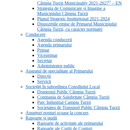
Câmpia Turzii Municipality 2021-2027” – EN
Strategia de Comunicare și Imagine a
Municipiului Câmpia Turzii
Planul Strategic Instituțional 2021-2024
Dispozițiile emise de Primarul Municipiului
Câmpia Turzii, cu caracter normativ
Conducere
Agenda conducerii
Agenda primarului
Primar
Viceprimar
Secretar
Administrator public
Aparatul de specialitate al Primarului
Direcții
Servicii
Sociețăți în subordinea Consiliului Local
Domeniul Public Câmpia Turzii
Compania de Salubritate Câmpia Turzii
Parc Industrial Campia Turzii
Societatea de Transport Public Câmpia Turzii
Anunțuri posturi scoase la concurs
Rapoarte și studii
Rapoarte de activitate ale primarului
Rapoarte ale Curții de Conturi