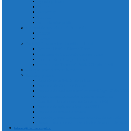
Agenda primarului
Primar
Viceprimar
Secretar
Administrator public
Aparatul de specialitate al Primarului
Direcții
Servicii
Sociețăți în subordinea Consiliului Local
Domeniul Public Câmpia Turzii
Compania de Salubritate Câmpia Turzii
Parc Industrial Campia Turzii
Societatea de Transport Public Câmpia Turzii
Anunțuri posturi scoase la concurs
Rapoarte și studii
Rapoarte de activitate ale primarului
Rapoarte ale Curții de Conturi
Rapoarte de evaluare a implementării legii 52 din 2003
Raport asupra societăților aflate în subordinea
Consiliului Local (guvernanta corporativă)
Rapoarte de aplicare a legii 544/2001
Rapoarte de activitate servicii
Rapoarte privind respectarea normelor de conduita
Raportul anual de evaluare a incidentelor de integritate
Informații de interes public