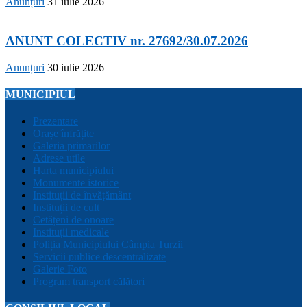
Anunțuri
31 iulie 2026
ANUNT COLECTIV nr. 27692/30.07.2026
Anunțuri
30 iulie 2026
MUNICIPIUL
Prezentare
Orașe înfrățite
Galeria primarilor
Adrese utile
Harta municipiului
Monumente istorice
Instituții de învățământ
Instituții de cult
Cetățeni de onoare
Instituții medicale
Poliția Municipiului Câmpia Turzii
Servicii publice descentralizate
Galerie Foto
Program transport călători