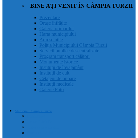
BINE AȚI VENIT ÎN CÂMPIA TURZII
Prezentare
Orașe înfrățite
Galeria primarilor
Harta municipiului
Adrese utile
Poliția Municipiului Câmpia Turzii
Servicii publice descentralizate
Program transport călători
Monumente istorice
Instituții de învățământ
Instituții de cult
Cetățeni de onoare
Instituții medicale
Galerie Foto
Municipiul Câmpia Turzii
Prezentare
Orașe înfrățite
Galeria primarilor
Harta municipiului