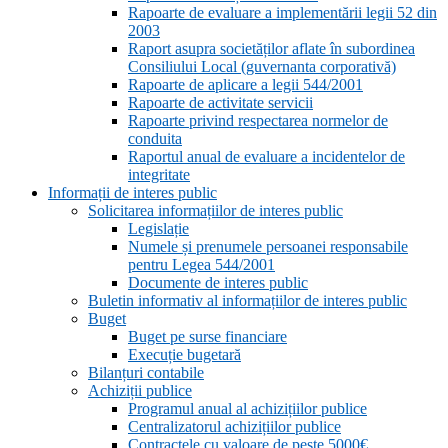
Rapoarte de evaluare a implementării legii 52 din
2003
Raport asupra societăților aflate în subordinea
Consiliului Local (guvernanta corporativă)
Rapoarte de aplicare a legii 544/2001
Rapoarte de activitate servicii
Rapoarte privind respectarea normelor de
conduita
Raportul anual de evaluare a incidentelor de
integritate
Informații de interes public
Solicitarea informațiilor de interes public
Legislație
Numele și prenumele persoanei responsabile
pentru Legea 544/2001
Documente de interes public
Buletin informativ al informațiilor de interes public
Buget
Buget pe surse financiare
Execuție bugetară
Bilanțuri contabile
Achiziții publice
Programul anual al achizițiilor publice
Centralizatorul achizițiilor publice
Contractele cu valoare de peste 5000€