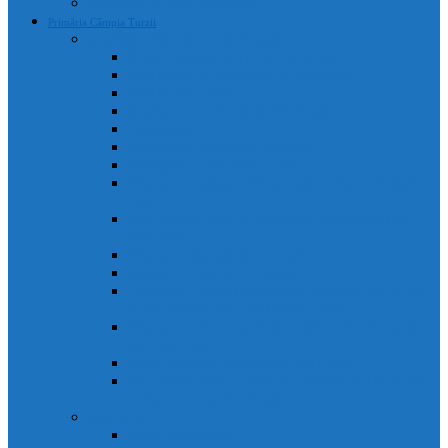
Declarații de avere și interese
Primăria Câmpia Turzii
Legislație, regulamente și strategii
Statutul Municipiului Câmpia Turzii
Regulament de organizare și funcționare
Regulament Intern
Regulament de securitate informatică
Organigrama
Strategia de dezvoltare culturală
Strategia de dezvoltare locală
Strategia Integrata de Dezvolatare Urbana 2021-2027
– RO
Reactualizare Plan de Mobilitate Urbana Durabila
2016-2027
Strategia națională anticorupție
Contractul colectiv de muncă
“Integrated Urban Development Strategy of Câmpia
Turzii Municipality 2021-2027” – EN
Strategia de Comunicare și Imagine a Municipiului
Câmpia Turzii
Planul Strategic Instituțional 2021-2024
Dispozițiile emise de Primarul Municipiului Câmpia
Turzii, cu caracter normativ
Conducere
Agenda conducerii