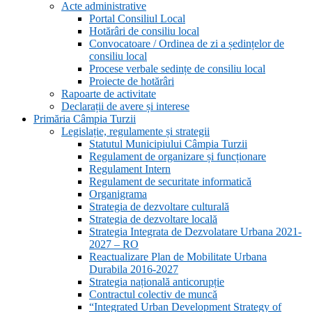
Acte administrative
Portal Consiliul Local
Hotărâri de consiliu local
Convocatoare / Ordinea de zi a ședințelor de
consiliu local
Procese verbale sedințe de consiliu local
Proiecte de hotărâri
Rapoarte de activitate
Declarații de avere și interese
Primăria Câmpia Turzii
Legislație, regulamente și strategii
Statutul Municipiului Câmpia Turzii
Regulament de organizare și funcționare
Regulament Intern
Regulament de securitate informatică
Organigrama
Strategia de dezvoltare culturală
Strategia de dezvoltare locală
Strategia Integrata de Dezvolatare Urbana 2021-
2027 – RO
Reactualizare Plan de Mobilitate Urbana
Durabila 2016-2027
Strategia națională anticorupție
Contractul colectiv de muncă
“Integrated Urban Development Strategy of