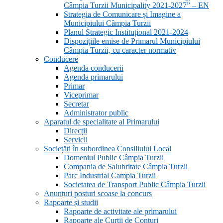
Câmpia Turzii Municipality 2021-2027” – EN
Strategia de Comunicare și Imagine a
Municipiului Câmpia Turzii
Planul Strategic Instituțional 2021-2024
Dispozițiile emise de Primarul Municipiului
Câmpia Turzii, cu caracter normativ
Conducere
Agenda conducerii
Agenda primarului
Primar
Viceprimar
Secretar
Administrator public
Aparatul de specialitate al Primarului
Direcții
Servicii
Sociețăți în subordinea Consiliului Local
Domeniul Public Câmpia Turzii
Compania de Salubritate Câmpia Turzii
Parc Industrial Campia Turzii
Societatea de Transport Public Câmpia Turzii
Anunțuri posturi scoase la concurs
Rapoarte și studii
Rapoarte de activitate ale primarului
Rapoarte ale Curții de Conturi