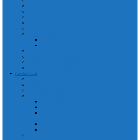
Adrese utile
Monumente istorice
Instituții de învățământ
Instituții de cult
Cetățeni de onoare
Instituții medicale
Program farmacii
An 2025
An 2026
Galerie Foto
Poliția Municipiului Câmpia Turzii
Servicii publice descentralizate
Program transport călători
Consiliul Local
Componența Consiliului Local
Comisiile de specialitate
Regulament de organizare și funcționare
Acte administrative
Portal Consiliul Local
Hotărâri de consiliu local
Convocatoare / Ordinea de zi a ședințelor de consiliu
local
Procese verbale sedințe de consiliu local
Proiecte de hotărâri
Rapoarte de activitate