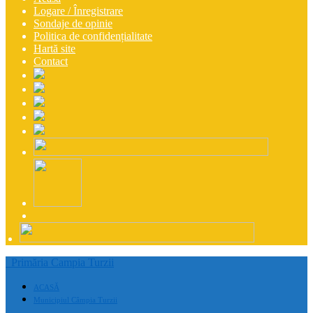
Logare / Înregistrare
Sondaje de opinie
Politica de confidențialitate
Hartă site
Contact
Primăria Campia Turzii
ACASĂ
Municipiul Câmpia Turzii