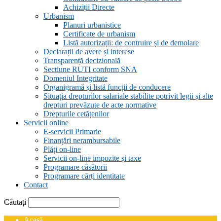
Achiziții Directe
Urbanism
Planuri urbanistice
Certificate de urbanism
Listă autorizații: de contruire și de demolare
Declarații de avere și interese
Transparență decizională
Sectiune RUTI conform SNA
Domeniul Integritate
Organigramă și listă funcții de conducere
Situația drepturilor salariale stabilite potrivit legii și alte
drepturi prevăzute de acte normative
Drepturile cetățenilor
Servicii online
E-servicii Primarie
Finanțări nerambursabile
Plăți on-line
Servicii on-line impozite și taxe
Programare căsătorii
Programare cărți identitate
Contact
Căutați
Acasă