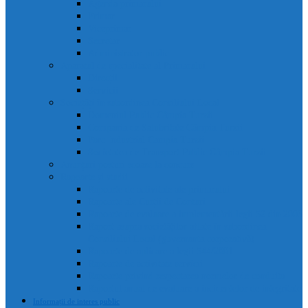
Agenda primarului
Primar
Viceprimar
Secretar
Administrator public
Aparatul de specialitate al Primarului
Direcții
Servicii
Sociețăți în subordinea Consiliului Local
Domeniul Public Câmpia Turzii
Compania de Salubritate Câmpia Turzii
Parc Industrial Campia Turzii
Societatea de Transport Public Câmpia Turzii
Anunțuri posturi scoase la concurs
Rapoarte și studii
Rapoarte de activitate ale primarului
Rapoarte ale Curții de Conturi
Rapoarte de evaluare a implementării legii 52 din 2003
Raport asupra societăților aflate în subordinea
Consiliului Local (guvernanta corporativă)
Rapoarte de aplicare a legii 544/2001
Rapoarte de activitate servicii
Rapoarte privind respectarea normelor de conduita
Raportul anual de evaluare a incidentelor de integritate
Informații de interes public