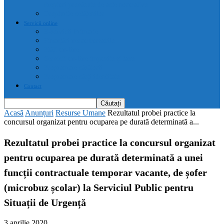
drepturi prevăzute de acte normative
Drepturile cetățenilor
Servicii online
E-servicii Primarie
Finanțări nerambursabile
Plăți on-line
Servicii on-line impozite și taxe
Programare căsătorii
Programare cărți identitate
Contact
Acasă
Anunțuri
Resurse Umane
Rezultatul probei practice la
concursul organizat pentru ocuparea pe durată determinată a...
Rezultatul probei practice la concursul organizat
pentru ocuparea pe durată determinată a unei
funcții contractuale temporar vacante, de șofer
(microbuz școlar) la Serviciul Public pentru
Situații de Urgență
3 aprilie 2020