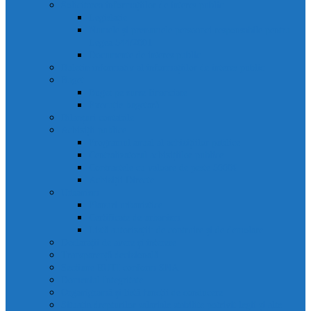
Solicitarea informațiilor de interes public
Legislație
Numele și prenumele persoanei responsabile pentru
Legea 544/2001
Documente de interes public
Buletin informativ al informațiilor de interes public
Buget
Buget pe surse financiare
Execuție bugetară
Bilanțuri contabile
Achiziții publice
Programul anual al achizițiilor publice
Centralizatorul achizițiilor publice
Contractele cu valoare de peste 5000€
Achiziții Directe
Urbanism
Planuri urbanistice
Certificate de urbanism
Listă autorizații: de contruire și de demolare
Declarații de avere și interese
Transparență decizională
Sectiune RUTI conform SNA
Domeniul Integritate
Organigramă și listă funcții de conducere
Situația drepturilor salariale stabilite potrivit legii și alte