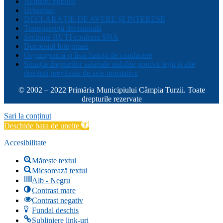
Achiziții publice
Urbanism
DECLARAȚIE DE AVERE ȘI INTERESE
Transparență decizională
Sectiune RUTI conform SNA
Domeniul Integritate
Organigramă și listă funcții de conducere
Situația drepturilor salariale stabilite potrivit legii și alte
drepturi prevăzute de acte normative
© 2002 – 2022 Primăria Municipiului Câmpia Turzii. Toate
drepturile rezervate
Sari la conținut
Deschide bara de unelte
Accesibilitate
Mărește textul
Micșorează textul
Alb - Negru
Contrast mare
Contrast negativ
Fundal deschis
Subliniere link-uri