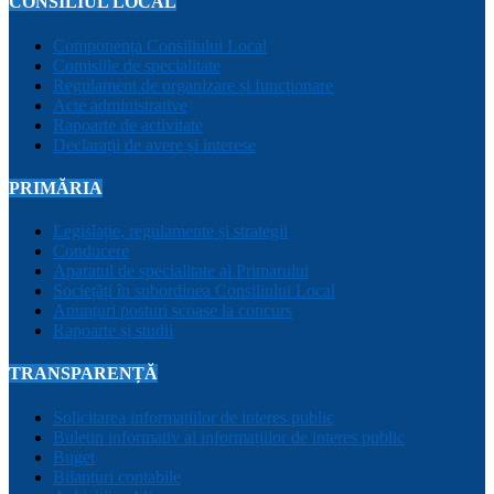
CONSILIUL LOCAL
Componența Consiliului Local
Comisiile de specialitate
Regulament de organizare și funcționare
Acte administrative
Rapoarte de activitate
Declarații de avere și interese
PRIMĂRIA
Legislație, regulamente și strategii
Conducere
Aparatul de specialitate al Primarului
Sociețăți în subordinea Consiliului Local
Anunțuri posturi scoase la concurs
Rapoarte și studii
TRANSPARENȚĂ
Solicitarea informațiilor de interes public
Buletin informativ al informațiilor de interes public
Buget
Bilanțuri contabile