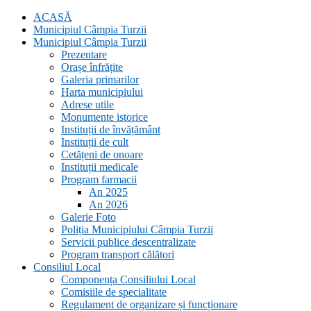
ACASĂ
Municipiul Câmpia Turzii
Municipiul Câmpia Turzii
Prezentare
Orașe înfrățite
Galeria primarilor
Harta municipiului
Adrese utile
Monumente istorice
Instituții de învățământ
Instituții de cult
Cetățeni de onoare
Instituții medicale
Program farmacii
An 2025
An 2026
Galerie Foto
Poliția Municipiului Câmpia Turzii
Servicii publice descentralizate
Program transport călători
Consiliul Local
Componența Consiliului Local
Comisiile de specialitate
Regulament de organizare și funcționare