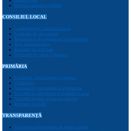
Galerie Foto
Program transport călători
CONSILIUL LOCAL
Componența Consiliului Local
Comisiile de specialitate
Regulament de organizare și funcționare
Acte administrative
Rapoarte de activitate
Declarații de avere și interese
PRIMĂRIA
Legislație, regulamente și strategii
Conducere
Aparatul de specialitate al Primarului
Sociețăți în subordinea Consiliului Local
Anunțuri posturi scoase la concurs
Rapoarte și studii
TRANSPARENȚĂ
Solicitarea informațiilor de interes public