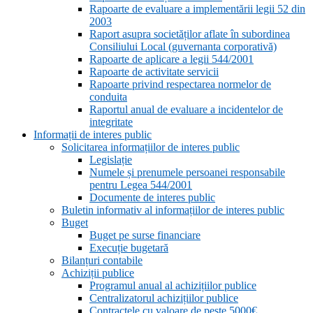
Rapoarte de evaluare a implementării legii 52 din
2003
Raport asupra societăților aflate în subordinea
Consiliului Local (guvernanta corporativă)
Rapoarte de aplicare a legii 544/2001
Rapoarte de activitate servicii
Rapoarte privind respectarea normelor de
conduita
Raportul anual de evaluare a incidentelor de
integritate
Informații de interes public
Solicitarea informațiilor de interes public
Legislație
Numele și prenumele persoanei responsabile
pentru Legea 544/2001
Documente de interes public
Buletin informativ al informațiilor de interes public
Buget
Buget pe surse financiare
Execuție bugetară
Bilanțuri contabile
Achiziții publice
Programul anual al achizițiilor publice
Centralizatorul achizițiilor publice
Contractele cu valoare de peste 5000€