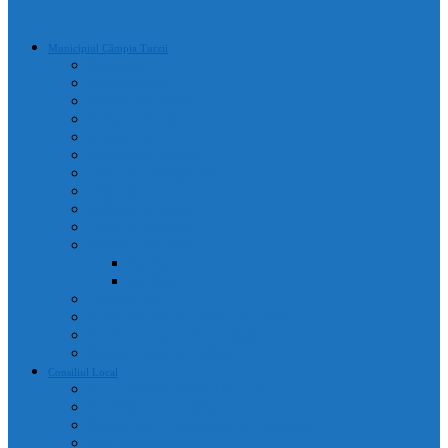
Municipiul Câmpia Turzii
Prezentare
Orașe înfrățite
Galeria primarilor
Harta municipiului
Adrese utile
Monumente istorice
Instituții de învățământ
Instituții de cult
Cetățeni de onoare
Instituții medicale
Program farmacii
An 2025
An 2026
Galerie Foto
Poliția Municipiului Câmpia Turzii
Servicii publice descentralizate
Program transport călători
Consiliul Local
Componența Consiliului Local
Comisiile de specialitate
Regulament de organizare și funcționare
Acte administrative