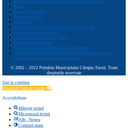
Buletin informativ al informațiilor de interes public
Buget
Bilanțuri contabile
Achiziții publice
Urbanism
DECLARAȚIE DE AVERE ȘI INTERESE
Transparență decizională
Sectiune RUTI conform SNA
Domeniul Integritate
Organigramă și listă funcții de conducere
Situația drepturilor salariale stabilite potrivit legii și alte
drepturi prevăzute de acte normative
© 2002 – 2022 Primăria Municipiului Câmpia Turzii. Toate
drepturile rezervate
Sari la conținut
Deschide bara de unelte
Accesibilitate
Mărește textul
Micșorează textul
Alb - Negru
Contrast mare