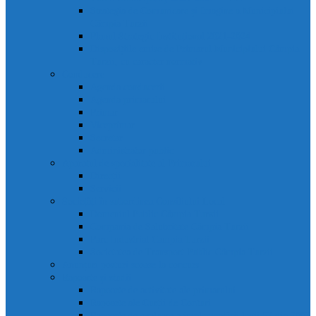
Strategia de Comunicare și Imagine a Municipiului
Câmpia Turzii
Planul Strategic Instituțional 2021-2024
Dispozițiile emise de Primarul Municipiului Câmpia
Turzii, cu caracter normativ
Conducere
Agenda conducerii
Agenda primarului
Primar
Viceprimar
Secretar
Administrator public
Aparatul de specialitate al Primarului
Direcții
Servicii
Sociețăți în subordinea Consiliului Local
Domeniul Public Câmpia Turzii
Compania de Salubritate Câmpia Turzii
Parc Industrial Campia Turzii
Societatea de Transport Public Câmpia Turzii
Anunțuri posturi scoase la concurs
Rapoarte și studii
Rapoarte de activitate ale primarului
Rapoarte ale Curții de Conturi
Rapoarte de evaluare a implementării legii 52 din 2003