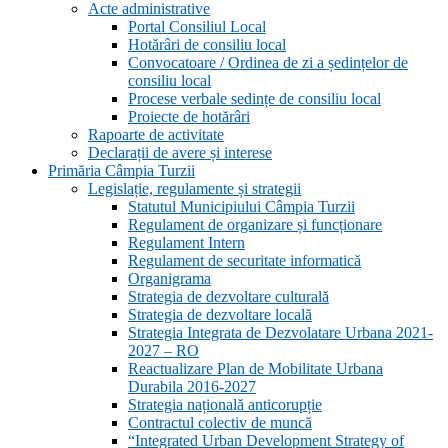
Acte administrative
Portal Consiliul Local
Hotărâri de consiliu local
Convocatoare / Ordinea de zi a ședințelor de
consiliu local
Procese verbale sedințe de consiliu local
Proiecte de hotărâri
Rapoarte de activitate
Declarații de avere și interese
Primăria Câmpia Turzii
Legislație, regulamente și strategii
Statutul Municipiului Câmpia Turzii
Regulament de organizare și funcționare
Regulament Intern
Regulament de securitate informatică
Organigrama
Strategia de dezvoltare culturală
Strategia de dezvoltare locală
Strategia Integrata de Dezvolatare Urbana 2021-
2027 – RO
Reactualizare Plan de Mobilitate Urbana
Durabila 2016-2027
Strategia națională anticorupție
Contractul colectiv de muncă
“Integrated Urban Development Strategy of