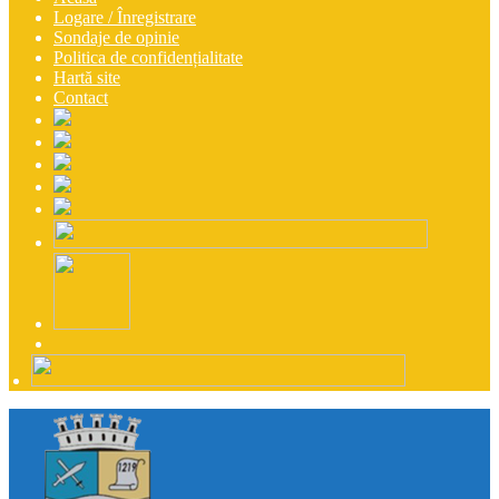
Logare / Înregistrare
Sondaje de opinie
Politica de confidențialitate
Hartă site
Contact