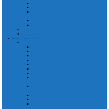
Portal Consiliul Local
Hotărâri de consiliu local
Convocatoare / Ordinea de zi a ședințelor de consiliu
local
Procese verbale sedințe de consiliu local
Proiecte de hotărâri
Rapoarte de activitate
Declarații de avere și interese
Primăria Câmpia Turzii
Legislație, regulamente și strategii
Statutul Municipiului Câmpia Turzii
Regulament de organizare și funcționare
Regulament Intern
Regulament de securitate informatică
Organigrama
Strategia de dezvoltare culturală
Strategia de dezvoltare locală
Strategia Integrata de Dezvolatare Urbana 2021-2027
– RO
Reactualizare Plan de Mobilitate Urbana Durabila
2016-2027
Strategia națională anticorupție
Contractul colectiv de muncă
“Integrated Urban Development Strategy of Câmpia
Turzii Municipality 2021-2027” – EN