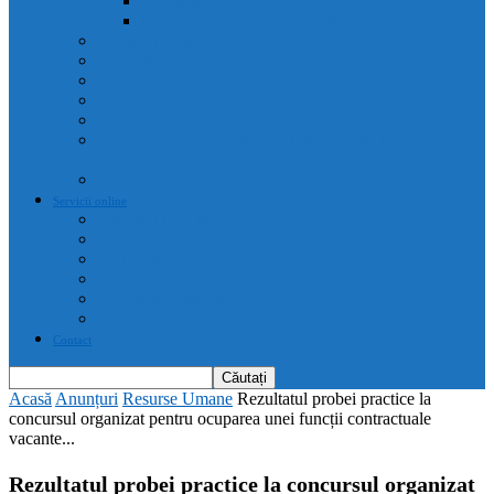
Certificate de urbanism
Listă autorizații: de contruire și de demolare
Declarații de avere și interese
Transparență decizională
Sectiune RUTI conform SNA
Domeniul Integritate
Organigramă și listă funcții de conducere
Situația drepturilor salariale stabilite potrivit legii și alte
drepturi prevăzute de acte normative
Drepturile cetățenilor
Servicii online
E-servicii Primarie
Finanțări nerambursabile
Plăți on-line
Servicii on-line impozite și taxe
Programare căsătorii
Programare cărți identitate
Contact
Acasă
Anunțuri
Resurse Umane
Rezultatul probei practice la
concursul organizat pentru ocuparea unei funcții contractuale
vacante...
Rezultatul probei practice la concursul organizat