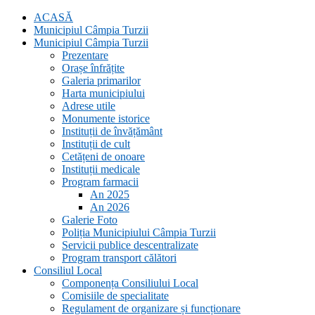
ACASĂ
Municipiul Câmpia Turzii
Municipiul Câmpia Turzii
Prezentare
Orașe înfrățite
Galeria primarilor
Harta municipiului
Adrese utile
Monumente istorice
Instituții de învățământ
Instituții de cult
Cetățeni de onoare
Instituții medicale
Program farmacii
An 2025
An 2026
Galerie Foto
Poliția Municipiului Câmpia Turzii
Servicii publice descentralizate
Program transport călători
Consiliul Local
Componența Consiliului Local
Comisiile de specialitate
Regulament de organizare și funcționare