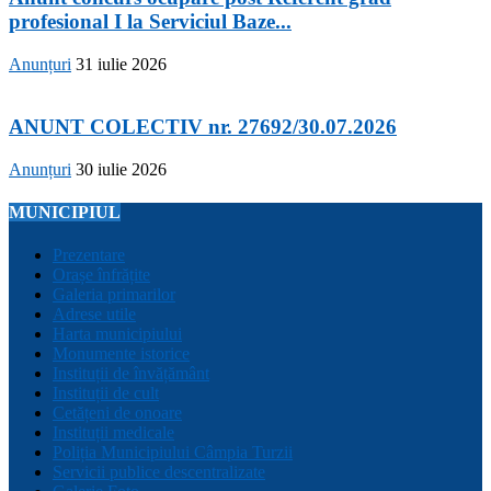
profesional I la Serviciul Baze...
Anunțuri
31 iulie 2026
ANUNT COLECTIV nr. 27692/30.07.2026
Anunțuri
30 iulie 2026
MUNICIPIUL
Prezentare
Orașe înfrățite
Galeria primarilor
Adrese utile
Harta municipiului
Monumente istorice
Instituții de învățământ
Instituții de cult
Cetățeni de onoare
Instituții medicale
Poliția Municipiului Câmpia Turzii
Servicii publice descentralizate