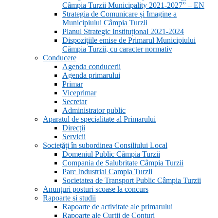
Câmpia Turzii Municipality 2021-2027” – EN
Strategia de Comunicare și Imagine a
Municipiului Câmpia Turzii
Planul Strategic Instituțional 2021-2024
Dispozițiile emise de Primarul Municipiului
Câmpia Turzii, cu caracter normativ
Conducere
Agenda conducerii
Agenda primarului
Primar
Viceprimar
Secretar
Administrator public
Aparatul de specialitate al Primarului
Direcții
Servicii
Sociețăți în subordinea Consiliului Local
Domeniul Public Câmpia Turzii
Compania de Salubritate Câmpia Turzii
Parc Industrial Campia Turzii
Societatea de Transport Public Câmpia Turzii
Anunțuri posturi scoase la concurs
Rapoarte și studii
Rapoarte de activitate ale primarului
Rapoarte ale Curții de Conturi