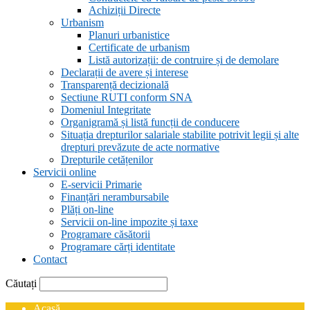
Achiziții Directe
Urbanism
Planuri urbanistice
Certificate de urbanism
Listă autorizații: de contruire și de demolare
Declarații de avere și interese
Transparență decizională
Sectiune RUTI conform SNA
Domeniul Integritate
Organigramă și listă funcții de conducere
Situația drepturilor salariale stabilite potrivit legii și alte
drepturi prevăzute de acte normative
Drepturile cetățenilor
Servicii online
E-servicii Primarie
Finanțări nerambursabile
Plăți on-line
Servicii on-line impozite și taxe
Programare căsătorii
Programare cărți identitate
Contact
Căutați
Acasă