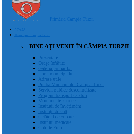
Primăria Campia Turzii
ACASĂ
Municipiul Câmpia Turzii
BINE AȚI VENIT ÎN CÂMPIA TURZII
Prezentare
Orașe înfrățite
Galeria primarilor
Harta municipiului
Adrese utile
Poliția Municipiului Câmpia Turzii
Servicii publice descentralizate
Program transport călători
Monumente istorice
Instituții de învățământ
Instituții de cult
Cetățeni de onoare
Instituții medicale
Galerie Foto