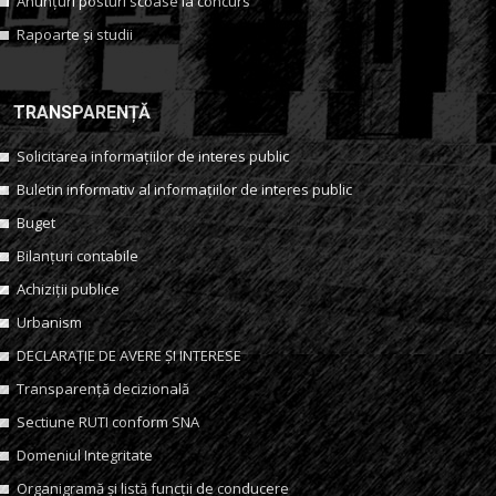
Anunțuri posturi scoase la concurs
Rapoarte și studii
TRANSPARENȚĂ
Solicitarea informațiilor de interes public
Buletin informativ al informațiilor de interes public
Buget
Bilanțuri contabile
Achiziții publice
Urbanism
DECLARAȚIE DE AVERE ȘI INTERESE
Transparență decizională
Sectiune RUTI conform SNA
Domeniul Integritate
Organigramă și listă funcții de conducere