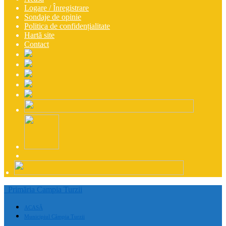
Logare / Înregistrare
Sondaje de opinie
Politica de confidențialitate
Hartă site
Contact
Primăria Campia Turzii
ACASĂ
Municipiul Câmpia Turzii