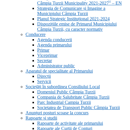
Câmpia Turzii Municipality 2021-2027” – EN
Strategia de Comunicare și Imagine a
Municipiului Câmpia Turzii
Planul Strategic Instituțional 2021-2024
Dispozițiile emise de Primarul Municipiului
Câmpia Turzii, cu caracter normativ
Conducere
Agenda conducerii
Agenda primarului
Primar
Viceprimar
Secretar
Administrator public
Aparatul de specialitate al Primarului
Direcții
Servicii
Sociețăți în subordinea Consiliului Local
Domeniul Public Câmpia Turzii
Compania de Salubritate Câmpia Turzii
Parc Industrial Campia Turzii
Societatea de Transport Public Câmpia Turzii
Anunțuri posturi scoase la concurs
Rapoarte și studii
Rapoarte de activitate ale primarului
Rapoarte ale Curții de Conturi