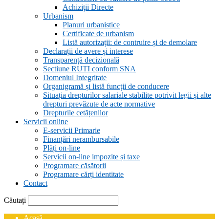
Achiziții Directe
Urbanism
Planuri urbanistice
Certificate de urbanism
Listă autorizații: de contruire și de demolare
Declarații de avere și interese
Transparență decizională
Sectiune RUTI conform SNA
Domeniul Integritate
Organigramă și listă funcții de conducere
Situația drepturilor salariale stabilite potrivit legii și alte
drepturi prevăzute de acte normative
Drepturile cetățenilor
Servicii online
E-servicii Primarie
Finanțări nerambursabile
Plăți on-line
Servicii on-line impozite și taxe
Programare căsătorii
Programare cărți identitate
Contact
Căutați
Acasă