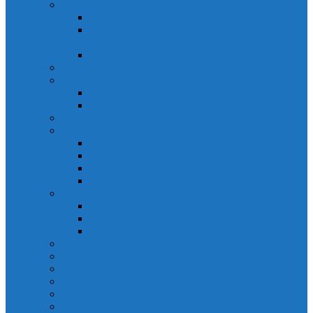
Solicitarea informațiilor de interes public
Legislație
Numele și prenumele persoanei responsabile pentru
Legea 544/2001
Documente de interes public
Buletin informativ al informațiilor de interes public
Buget
Buget pe surse financiare
Execuție bugetară
Bilanțuri contabile
Achiziții publice
Programul anual al achizițiilor publice
Centralizatorul achizițiilor publice
Contractele cu valoare de peste 5000€
Achiziții Directe
Urbanism
Planuri urbanistice
Certificate de urbanism
Listă autorizații: de contruire și de demolare
Declarații de avere și interese
Transparență decizională
Sectiune RUTI conform SNA
Domeniul Integritate
Organigramă și listă funcții de conducere
Situația drepturilor salariale stabilite potrivit legii și alte