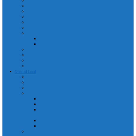
Adrese utile
Monumente istorice
Instituții de învățământ
Instituții de cult
Cetățeni de onoare
Instituții medicale
Program farmacii
An 2025
An 2026
Galerie Foto
Poliția Municipiului Câmpia Turzii
Servicii publice descentralizate
Program transport călători
Consiliul Local
Componența Consiliului Local
Comisiile de specialitate
Regulament de organizare și funcționare
Acte administrative
Portal Consiliul Local
Hotărâri de consiliu local
Convocatoare / Ordinea de zi a ședințelor de consiliu
local
Procese verbale sedințe de consiliu local
Proiecte de hotărâri
Rapoarte de activitate