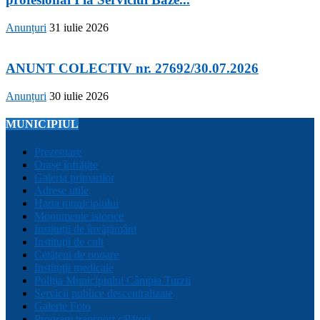
Anunțuri
31 iulie 2026
ANUNT COLECTIV nr. 27692/30.07.2026
Anunțuri
30 iulie 2026
MUNICIPIUL
Prezentare
Orașe înfrățite
Galeria primarilor
Adrese utile
Harta municipiului
Monumente istorice
Instituții de învățământ
Instituții de cult
Cetățeni de onoare
Instituții medicale
Poliția Municipiului Câmpia Turzii
Servicii publice descentralizate
Galerie Foto
Program transport călători