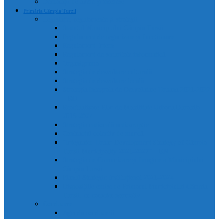
Declarații de avere și interese
Primăria Câmpia Turzii
Legislație, regulamente și strategii
Statutul Municipiului Câmpia Turzii
Regulament de organizare și funcționare
Regulament Intern
Regulament de securitate informatică
Organigrama
Strategia de dezvoltare culturală
Strategia de dezvoltare locală
Strategia Integrata de Dezvolatare Urbana 2021-2027
– RO
Reactualizare Plan de Mobilitate Urbana Durabila
2016-2027
Strategia națională anticorupție
Contractul colectiv de muncă
“Integrated Urban Development Strategy of Câmpia
Turzii Municipality 2021-2027” – EN
Strategia de Comunicare și Imagine a Municipiului
Câmpia Turzii
Planul Strategic Instituțional 2021-2024
Dispozițiile emise de Primarul Municipiului Câmpia
Turzii, cu caracter normativ
Conducere
Agenda conducerii