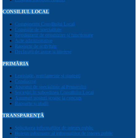
CONSILIUL LOCAL
Componența Consiliului Local
Comisiile de specialitate
Regulament de organizare și funcționare
Acte administrative
Rapoarte de activitate
Declarații de avere și interese
PRIMĂRIA
Legislație, regulamente și strategii
Conducere
Aparatul de specialitate al Primarului
Sociețăți în subordinea Consiliului Local
Anunțuri posturi scoase la concurs
Rapoarte și studii
TRANSPARENȚĂ
Solicitarea informațiilor de interes public
Buletin informativ al informațiilor de interes public