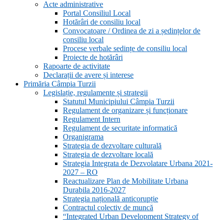
Acte administrative
Portal Consiliul Local
Hotărâri de consiliu local
Convocatoare / Ordinea de zi a ședințelor de
consiliu local
Procese verbale sedințe de consiliu local
Proiecte de hotărâri
Rapoarte de activitate
Declarații de avere și interese
Primăria Câmpia Turzii
Legislație, regulamente și strategii
Statutul Municipiului Câmpia Turzii
Regulament de organizare și funcționare
Regulament Intern
Regulament de securitate informatică
Organigrama
Strategia de dezvoltare culturală
Strategia de dezvoltare locală
Strategia Integrata de Dezvolatare Urbana 2021-
2027 – RO
Reactualizare Plan de Mobilitate Urbana
Durabila 2016-2027
Strategia națională anticorupție
Contractul colectiv de muncă
“Integrated Urban Development Strategy of