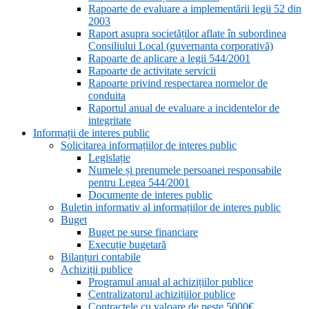
Rapoarte de evaluare a implementării legii 52 din
2003
Raport asupra societăților aflate în subordinea
Consiliului Local (guvernanta corporativă)
Rapoarte de aplicare a legii 544/2001
Rapoarte de activitate servicii
Rapoarte privind respectarea normelor de
conduita
Raportul anual de evaluare a incidentelor de
integritate
Informații de interes public
Solicitarea informațiilor de interes public
Legislație
Numele și prenumele persoanei responsabile
pentru Legea 544/2001
Documente de interes public
Buletin informativ al informațiilor de interes public
Buget
Buget pe surse financiare
Execuție bugetară
Bilanțuri contabile
Achiziții publice
Programul anual al achizițiilor publice
Centralizatorul achizițiilor publice
Contractele cu valoare de peste 5000€