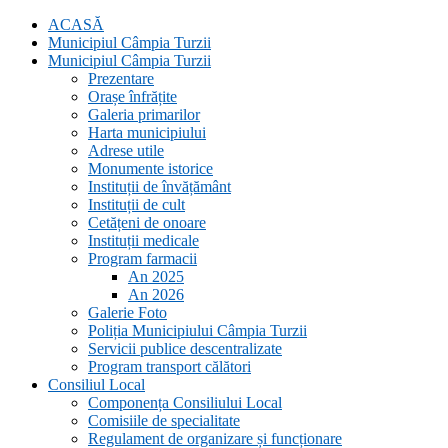
ACASĂ
Municipiul Câmpia Turzii
Municipiul Câmpia Turzii
Prezentare
Orașe înfrățite
Galeria primarilor
Harta municipiului
Adrese utile
Monumente istorice
Instituții de învățământ
Instituții de cult
Cetățeni de onoare
Instituții medicale
Program farmacii
An 2025
An 2026
Galerie Foto
Poliția Municipiului Câmpia Turzii
Servicii publice descentralizate
Program transport călători
Consiliul Local
Componența Consiliului Local
Comisiile de specialitate
Regulament de organizare și funcționare