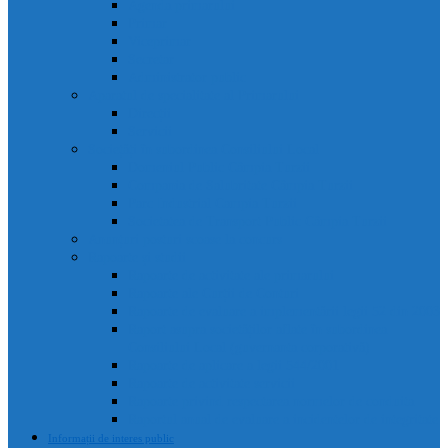
Agenda primarului
Primar
Viceprimar
Secretar
Administrator public
Aparatul de specialitate al Primarului
Direcții
Servicii
Sociețăți în subordinea Consiliului Local
Domeniul Public Câmpia Turzii
Compania de Salubritate Câmpia Turzii
Parc Industrial Campia Turzii
Societatea de Transport Public Câmpia Turzii
Anunțuri posturi scoase la concurs
Rapoarte și studii
Rapoarte de activitate ale primarului
Rapoarte ale Curții de Conturi
Rapoarte de evaluare a implementării legii 52 din 2003
Raport asupra societăților aflate în subordinea
Consiliului Local (guvernanta corporativă)
Rapoarte de aplicare a legii 544/2001
Rapoarte de activitate servicii
Rapoarte privind respectarea normelor de conduita
Raportul anual de evaluare a incidentelor de integritate
Informații de interes public