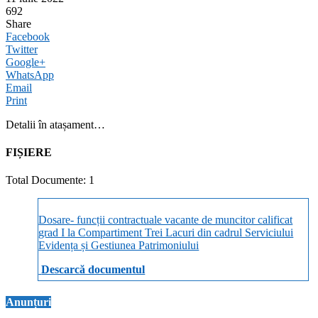
692
Share
Facebook
Twitter
Google+
WhatsApp
Email
Print
Detalii în atașament…
FIȘIERE
Total Documente: 1
Dosare- funcții contractuale vacante de muncitor calificat
grad I la Compartiment Trei Lacuri din cadrul Serviciului
Evidența și Gestiunea Patrimoniului
Descarcă documentul
Anunțuri