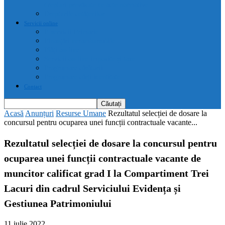
drepturi prevăzute de acte normative
Drepturile cetățenilor
Servicii online
E-servicii Primarie
Finanțări nerambursabile
Plăți on-line
Servicii on-line impozite și taxe
Programare căsătorii
Programare cărți identitate
Contact
Acasă
Anunțuri
Resurse Umane
Rezultatul selecției de dosare la
concursul pentru ocuparea unei funcții contractuale vacante...
Rezultatul selecției de dosare la concursul pentru
ocuparea unei funcții contractuale vacante de
muncitor calificat grad I la Compartiment Trei
Lacuri din cadrul Serviciului Evidența și
Gestiunea Patrimoniului
11 iulie 2022