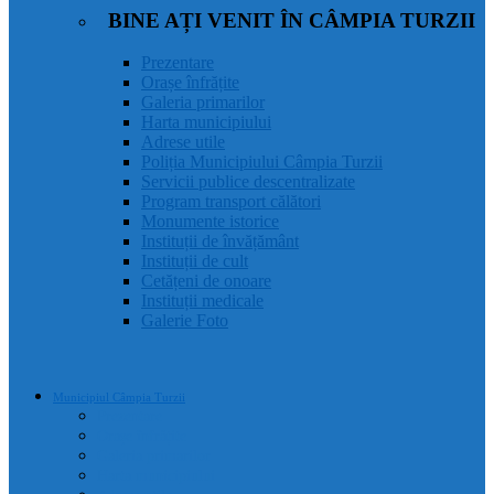
BINE AȚI VENIT ÎN CÂMPIA TURZII
Prezentare
Orașe înfrățite
Galeria primarilor
Harta municipiului
Adrese utile
Poliția Municipiului Câmpia Turzii
Servicii publice descentralizate
Program transport călători
Monumente istorice
Instituții de învățământ
Instituții de cult
Cetățeni de onoare
Instituții medicale
Galerie Foto
Municipiul Câmpia Turzii
Prezentare
Orașe înfrățite
Galeria primarilor
Harta municipiului