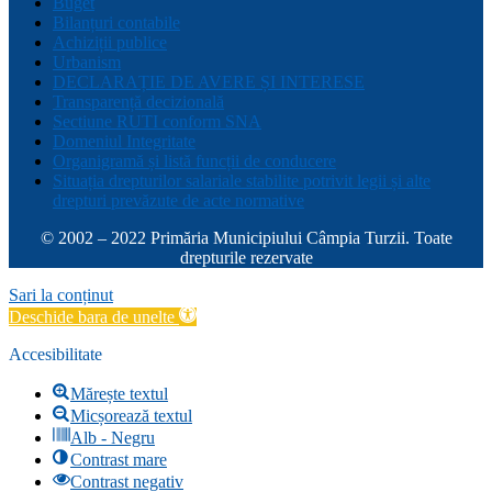
Buget
Bilanțuri contabile
Achiziții publice
Urbanism
DECLARAȚIE DE AVERE ȘI INTERESE
Transparență decizională
Sectiune RUTI conform SNA
Domeniul Integritate
Organigramă și listă funcții de conducere
Situația drepturilor salariale stabilite potrivit legii și alte
drepturi prevăzute de acte normative
© 2002 – 2022 Primăria Municipiului Câmpia Turzii. Toate
drepturile rezervate
Sari la conținut
Deschide bara de unelte
Accesibilitate
Mărește textul
Micșorează textul
Alb - Negru
Contrast mare
Contrast negativ