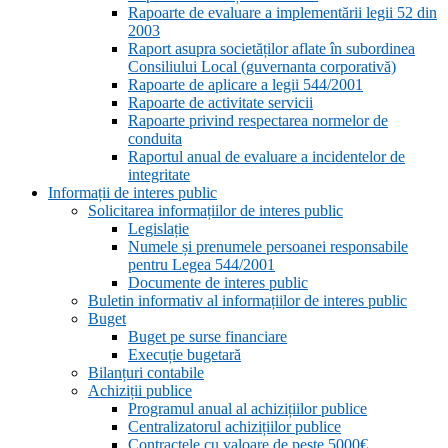
Rapoarte de evaluare a implementării legii 52 din
2003
Raport asupra societăților aflate în subordinea
Consiliului Local (guvernanta corporativă)
Rapoarte de aplicare a legii 544/2001
Rapoarte de activitate servicii
Rapoarte privind respectarea normelor de
conduita
Raportul anual de evaluare a incidentelor de
integritate
Informații de interes public
Solicitarea informațiilor de interes public
Legislație
Numele și prenumele persoanei responsabile
pentru Legea 544/2001
Documente de interes public
Buletin informativ al informațiilor de interes public
Buget
Buget pe surse financiare
Execuție bugetară
Bilanțuri contabile
Achiziții publice
Programul anual al achizițiilor publice
Centralizatorul achizițiilor publice
Contractele cu valoare de peste 5000€