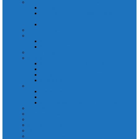
Solicitarea informațiilor de interes public
Legislație
Numele și prenumele persoanei responsabile pentru
Legea 544/2001
Documente de interes public
Buletin informativ al informațiilor de interes public
Buget
Buget pe surse financiare
Execuție bugetară
Bilanțuri contabile
Achiziții publice
Programul anual al achizițiilor publice
Centralizatorul achizițiilor publice
Contractele cu valoare de peste 5000€
Achiziții Directe
Urbanism
Planuri urbanistice
Certificate de urbanism
Listă autorizații: de contruire și de demolare
Declarații de avere și interese
Transparență decizională
Sectiune RUTI conform SNA
Domeniul Integritate
Organigramă și listă funcții de conducere
Situația drepturilor salariale stabilite potrivit legii și alte