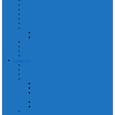
Adrese utile
Monumente istorice
Instituții de învățământ
Instituții de cult
Cetățeni de onoare
Instituții medicale
Program farmacii
An 2025
An 2026
Galerie Foto
Poliția Municipiului Câmpia Turzii
Servicii publice descentralizate
Program transport călători
Consiliul Local
Componența Consiliului Local
Comisiile de specialitate
Regulament de organizare și funcționare
Acte administrative
Portal Consiliul Local
Hotărâri de consiliu local
Convocatoare / Ordinea de zi a ședințelor de consiliu
local
Procese verbale sedințe de consiliu local
Proiecte de hotărâri
Rapoarte de activitate