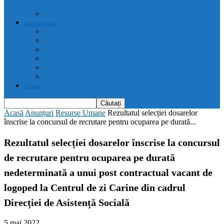
drepturi prevăzute de acte normative
Drepturile cetățenilor
Servicii online
E-servicii Primarie
Finanțări nerambursabile
Plăți on-line
Servicii on-line impozite și taxe
Programare căsătorii
Programare cărți identitate
Contact
Acasă
Anunțuri
Resurse Umane
Rezultatul selecției dosarelor
înscrise la concursul de recrutare pentru ocuparea pe durată...
Rezultatul selecției dosarelor înscrise la concursul
de recrutare pentru ocuparea pe durată
nedeterminată a unui post contractual vacant de
logoped la Centrul de zi Carine din cadrul
Direcției de Asistență Socială
5 mai 2022