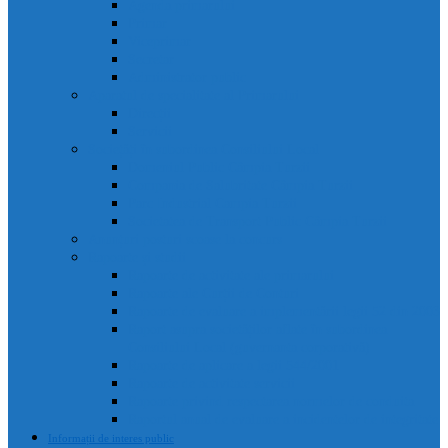
Agenda primarului
Primar
Viceprimar
Secretar
Administrator public
Aparatul de specialitate al Primarului
Direcții
Servicii
Sociețăți în subordinea Consiliului Local
Domeniul Public Câmpia Turzii
Compania de Salubritate Câmpia Turzii
Parc Industrial Campia Turzii
Societatea de Transport Public Câmpia Turzii
Anunțuri posturi scoase la concurs
Rapoarte și studii
Rapoarte de activitate ale primarului
Rapoarte ale Curții de Conturi
Rapoarte de evaluare a implementării legii 52 din 2003
Raport asupra societăților aflate în subordinea
Consiliului Local (guvernanta corporativă)
Rapoarte de aplicare a legii 544/2001
Rapoarte de activitate servicii
Rapoarte privind respectarea normelor de conduita
Raportul anual de evaluare a incidentelor de integritate
Informații de interes public