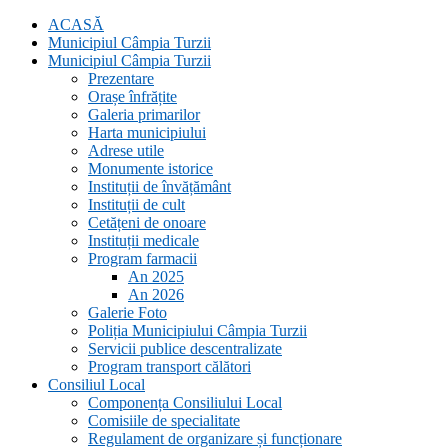
ACASĂ
Municipiul Câmpia Turzii
Municipiul Câmpia Turzii
Prezentare
Orașe înfrățite
Galeria primarilor
Harta municipiului
Adrese utile
Monumente istorice
Instituții de învățământ
Instituții de cult
Cetățeni de onoare
Instituții medicale
Program farmacii
An 2025
An 2026
Galerie Foto
Poliția Municipiului Câmpia Turzii
Servicii publice descentralizate
Program transport călători
Consiliul Local
Componența Consiliului Local
Comisiile de specialitate
Regulament de organizare și funcționare