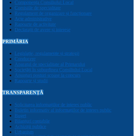
Componența Consiliului Local
Comisiile de specialitate
Regulament de organizare și funcționare
Acte administrative
Rapoarte de activitate
Declarații de avere și interese
PRIMĂRIA
Legislație, regulamente și strategii
Conducere
Aparatul de specialitate al Primarului
Sociețăți în subordinea Consiliului Local
Anunțuri posturi scoase la concurs
Rapoarte și studii
TRANSPARENȚĂ
Solicitarea informațiilor de interes public
Buletin informativ al informațiilor de interes public
Buget
Bilanțuri contabile
Achiziții publice
Urbanism