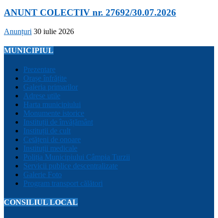
ANUNT COLECTIV nr. 27692/30.07.2026
Anunțuri
30 iulie 2026
MUNICIPIUL
Prezentare
Orașe înfrățite
Galeria primarilor
Adrese utile
Harta municipiului
Monumente istorice
Instituții de învățământ
Instituții de cult
Cetățeni de onoare
Instituții medicale
Poliția Municipiului Câmpia Turzii
Servicii publice descentralizate
Galerie Foto
Program transport călători
CONSILIUL LOCAL