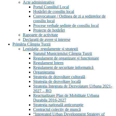
Acte administrative
Portal Consiliul Local
Hotărâri de consiliu local
Convocatoare / Ordinea de zi a ședințelor de
consiliu local
Procese verbale sedințe de consiliu local
Proiecte de hotărâri
Rapoarte de activitate
Declarații de avere și interese
Primăria Câmpia Turzii
Legislație, regulamente și strategii
Statutul Municipiului Câmpia Turzii
Regulament de organizare și funcționare
Regulament Intern
Regulament de securitate informatică
Organigrama
Strategia de dezvoltare culturală
Strategia de dezvoltare locală
Strategia Integrata de Dezvolatare Urbana 2021-
2027 – RO
Reactualizare Plan de Mobilitate Urbana
Durabila 2016-2027
Strategia națională anticorupție
Contractul colectiv de muncă
“Integrated Urban Development Strategy of