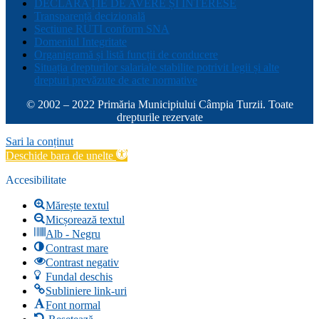
DECLARAȚIE DE AVERE ȘI INTERESE
Transparență decizională
Sectiune RUTI conform SNA
Domeniul Integritate
Organigramă și listă funcții de conducere
Situația drepturilor salariale stabilite potrivit legii și alte
drepturi prevăzute de acte normative
© 2002 – 2022 Primăria Municipiului Câmpia Turzii. Toate
drepturile rezervate
Sari la conținut
Deschide bara de unelte
Accesibilitate
Mărește textul
Micșorează textul
Alb - Negru
Contrast mare
Contrast negativ
Fundal deschis
Subliniere link-uri
Font normal