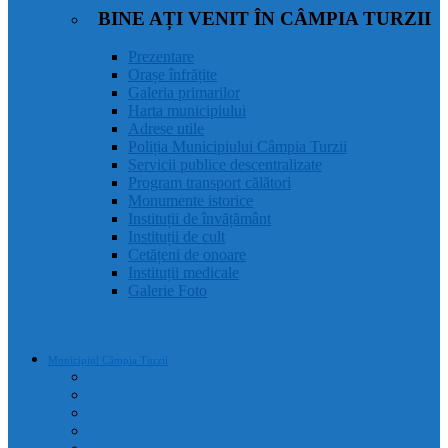
BINE AȚI VENIT ÎN CÂMPIA TURZII
Prezentare
Orașe înfrățite
Galeria primarilor
Harta municipiului
Adrese utile
Poliția Municipiului Câmpia Turzii
Servicii publice descentralizate
Program transport călători
Monumente istorice
Instituții de învățământ
Instituții de cult
Cetățeni de onoare
Instituții medicale
Galerie Foto
Municipiul Câmpia Turzii
Prezentare
Orașe înfrățite
Galeria primarilor
Harta municipiului