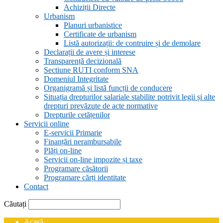
Achiziții Directe
Urbanism
Planuri urbanistice
Certificate de urbanism
Listă autorizații: de contruire și de demolare
Declarații de avere și interese
Transparență decizională
Sectiune RUTI conform SNA
Domeniul Integritate
Organigramă și listă funcții de conducere
Situația drepturilor salariale stabilite potrivit legii și alte
drepturi prevăzute de acte normative
Drepturile cetățenilor
Servicii online
E-servicii Primarie
Finanțări nerambursabile
Plăți on-line
Servicii on-line impozite și taxe
Programare căsătorii
Programare cărți identitate
Contact
Căutați
Acasă