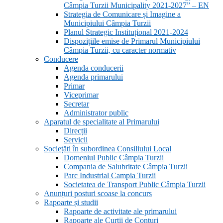
Câmpia Turzii Municipality 2021-2027” – EN
Strategia de Comunicare și Imagine a
Municipiului Câmpia Turzii
Planul Strategic Instituțional 2021-2024
Dispozițiile emise de Primarul Municipiului
Câmpia Turzii, cu caracter normativ
Conducere
Agenda conducerii
Agenda primarului
Primar
Viceprimar
Secretar
Administrator public
Aparatul de specialitate al Primarului
Direcții
Servicii
Sociețăți în subordinea Consiliului Local
Domeniul Public Câmpia Turzii
Compania de Salubritate Câmpia Turzii
Parc Industrial Campia Turzii
Societatea de Transport Public Câmpia Turzii
Anunțuri posturi scoase la concurs
Rapoarte și studii
Rapoarte de activitate ale primarului
Rapoarte ale Curții de Conturi