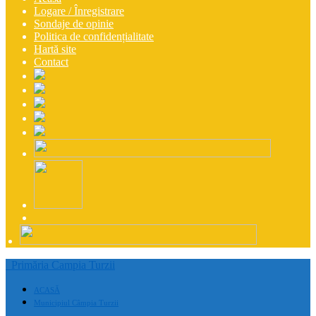
Logare / Înregistrare
Sondaje de opinie
Politica de confidențialitate
Hartă site
Contact
Primăria Campia Turzii
ACASĂ
Municipiul Câmpia Turzii