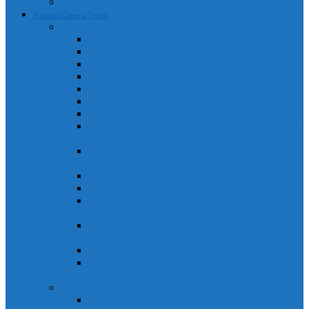
Declarații de avere și interese
Primăria Câmpia Turzii
Legislație, regulamente și strategii
Statutul Municipiului Câmpia Turzii
Regulament de organizare și funcționare
Regulament Intern
Regulament de securitate informatică
Organigrama
Strategia de dezvoltare culturală
Strategia de dezvoltare locală
Strategia Integrata de Dezvolatare Urbana 2021-2027
– RO
Reactualizare Plan de Mobilitate Urbana Durabila
2016-2027
Strategia națională anticorupție
Contractul colectiv de muncă
“Integrated Urban Development Strategy of Câmpia
Turzii Municipality 2021-2027” – EN
Strategia de Comunicare și Imagine a Municipiului
Câmpia Turzii
Planul Strategic Instituțional 2021-2024
Dispozițiile emise de Primarul Municipiului Câmpia
Turzii, cu caracter normativ
Conducere
Agenda conducerii