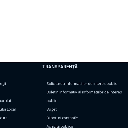
TRANSPARENȚĂ
egii
Solicitarea informațiilor de interes public
Buletin informativ al informațiilor de interes
marului
public
ului Local
Buget
ncurs
Bilanțuri contabile
Achiziții publice