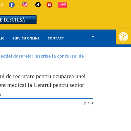
ct
Deschide ba
LIC
SERVICII ONLINE
CONTACT
ecției dosarelor inscrise la concursul de
sul de recrutare pentru ocuparea unei
ent medical la Centrul pentru senior
ă
134