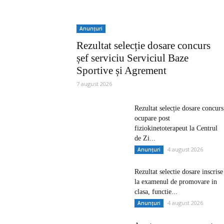
Anunțuri
Rezultat selecție dosare concurs
șef serviciu Serviciul Baze
Sportive și Agrement
7 august 2026
Rezultat selecție dosare concurs
ocupare post
fiziokinetoterapeut la Centrul
de Zi...
4 august 2026
Anunțuri
Rezultat selectie dosare inscrise
la examenul de promovare in
clasa, functie...
4 august 2026
Anunțuri