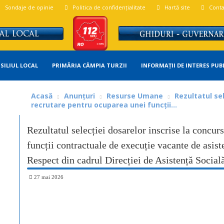
Sondaje de opinie
Politica de confidențialitate
Hartă site
Conta
SILIUL LOCAL
PRIMĂRIA CÂMPIA TURZII
INFORMAȚII DE INTERES PUB
Acasă
Anunțuri
Resurse Umane
Rezultatul sel
recrutare pentru ocuparea unei funcții...
Rezultatul selecției dosarelor inscrise la concur
funcții contractuale de execuție vacante de asist
Respect din cadrul Direcției de Asistență Social
27 mai 2026
Share