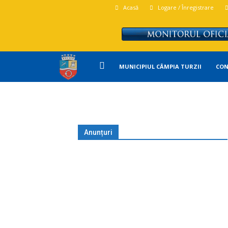
Acasă
Logare / Înregistrare
Primăria
MUNICIPIUL CÂMPIA TURZII
CON
Campia
Turzii
Anunțuri