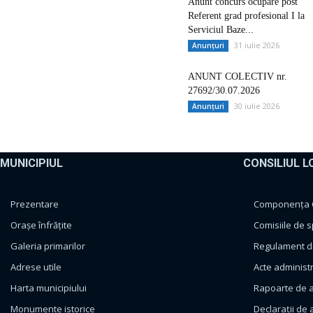
Anunt concurs ocupare post
Referent grad profesional I la
Serviciul Baze...
31 iulie 2026
Anunțuri
ANUNT COLECTIV nr.
27692/30.07.2026
30 iulie 2026
Anunțuri
MUNICIPIUL
CONSILIUL L
Prezentare
Componența Co
Orașe înfrățite
Comisiile de s
Galeria primarilor
Regulament de
Adrese utile
Acte administ
Harta municipiului
Rapoarte de a
Monumente istorice
Declarații de 