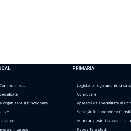
OCAL
PRIMĂRIA
nsiliului Local
Legislație, regulamente și strat
pecialitate
Conducere
 organizare și funcționare
Aparatul de specialitate al Pri
rative
Sociețăți în subordinea Consili
ctivitate
Anunțuri posturi scoase la co
avere și interese
Rapoarte și studii