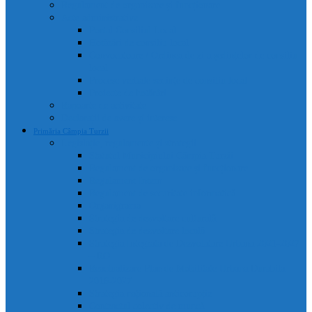
Regulament de organizare și funcționare
Acte administrative
Portal Consiliul Local
Hotărâri de consiliu local
Convocatoare / Ordinea de zi a ședințelor de consiliu
local
Procese verbale sedințe de consiliu local
Proiecte de hotărâri
Rapoarte de activitate
Declarații de avere și interese
Primăria Câmpia Turzii
Legislație, regulamente și strategii
Statutul Municipiului Câmpia Turzii
Regulament de organizare și funcționare
Regulament Intern
Regulament de securitate informatică
Organigrama
Strategia de dezvoltare culturală
Strategia de dezvoltare locală
Strategia Integrata de Dezvolatare Urbana 2021-2027
– RO
Reactualizare Plan de Mobilitate Urbana Durabila
2016-2027
Strategia națională anticorupție
Contractul colectiv de muncă