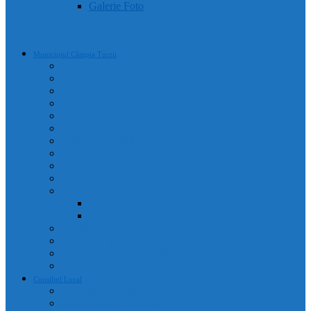
Galerie Foto
Municipiul Câmpia Turzii
Prezentare
Orașe înfrățite
Galeria primarilor
Harta municipiului
Adrese utile
Monumente istorice
Instituții de învățământ
Instituții de cult
Cetățeni de onoare
Instituții medicale
Program farmacii
An 2025
An 2026
Galerie Foto
Poliția Municipiului Câmpia Turzii
Servicii publice descentralizate
Program transport călători
Consiliul Local
Componența Consiliului Local
Comisiile de specialitate