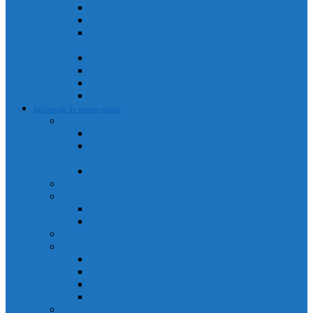
Rapoarte ale Curții de Conturi
Rapoarte de evaluare a implementării legii 52 din 2003
Raport asupra societăților aflate în subordinea
Consiliului Local (guvernanta corporativă)
Rapoarte de aplicare a legii 544/2001
Rapoarte de activitate servicii
Rapoarte privind respectarea normelor de conduita
Raportul anual de evaluare a incidentelor de integritate
Informații de interes public
Solicitarea informațiilor de interes public
Legislație
Numele și prenumele persoanei responsabile pentru
Legea 544/2001
Documente de interes public
Buletin informativ al informațiilor de interes public
Buget
Buget pe surse financiare
Execuție bugetară
Bilanțuri contabile
Achiziții publice
Programul anual al achizițiilor publice
Centralizatorul achizițiilor publice
Contractele cu valoare de peste 5000€
Achiziții Directe
Urbanism