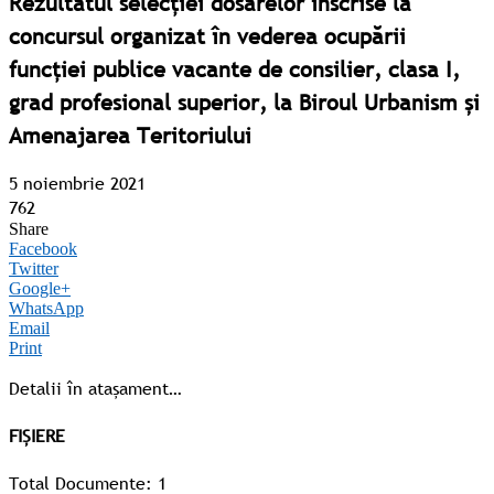
Rezultatul selecţiei dosarelor înscrise la
concursul organizat în vederea ocupării
funcţiei publice vacante de consilier, clasa I,
grad profesional superior, la Biroul Urbanism și
Amenajarea Teritoriului
5 noiembrie 2021
762
Share
Facebook
Twitter
Google+
WhatsApp
Email
Print
Detalii în atașament…
FIȘIERE
Total Documente: 1