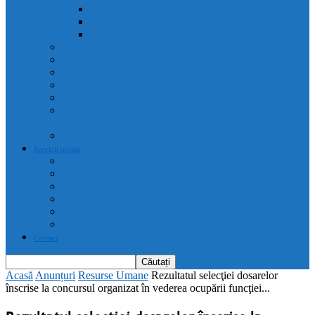
Planuri urbanistice
Certificate de urbanism
Listă autorizații: de contruire și de demolare
Declarații de avere și interese
Transparență decizională
Sectiune RUTI conform SNA
Domeniul Integritate
Organigramă și listă funcții de conducere
Situația drepturilor salariale stabilite potrivit legii și alte
drepturi prevăzute de acte normative
Drepturile cetățenilor
Servicii online
E-servicii Primarie
Finanțări nerambursabile
Plăți on-line
Servicii on-line impozite și taxe
Programare căsătorii
Programare cărți identitate
Contact
Acasă
Anunțuri
Resurse Umane
Rezultatul selecţiei dosarelor
înscrise la concursul organizat în vederea ocupării funcţiei...