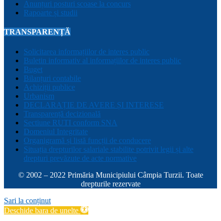
Anunțuri posturi scoase la concurs
Rapoarte și studii
TRANSPARENȚĂ
Solicitarea informațiilor de interes public
Buletin informativ al informațiilor de interes public
Buget
Bilanțuri contabile
Achiziții publice
Urbanism
DECLARAȚIE DE AVERE ȘI INTERESE
Transparență decizională
Sectiune RUTI conform SNA
Domeniul Integritate
Organigramă și listă funcții de conducere
Situația drepturilor salariale stabilite potrivit legii și alte
drepturi prevăzute de acte normative
© 2002 – 2022 Primăria Municipiului Câmpia Turzii. Toate
drepturile rezervate
Sari la conținut
Deschide bara de unelte