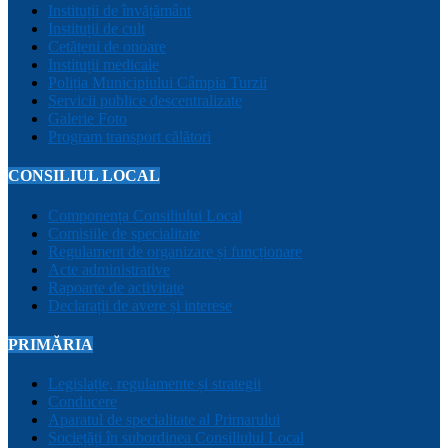
Instituții de învățământ
Instituții de cult
Cetățeni de onoare
Instituții medicale
Poliția Municipiului Câmpia Turzii
Servicii publice descentralizate
Galerie Foto
Program transport călători
CONSILIUL LOCAL
Componența Consiliului Local
Comisiile de specialitate
Regulament de organizare și funcționare
Acte administrative
Rapoarte de activitate
Declarații de avere și interese
PRIMĂRIA
Legislație, regulamente și strategii
Conducere
Aparatul de specialitate al Primarului
Sociețăți în subordinea Consiliului Local