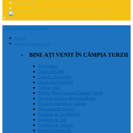
Primăria Campia Turzii
ACASĂ
Municipiul Câmpia Turzii
BINE AȚI VENIT ÎN CÂMPIA TURZII
Prezentare
Orașe înfrățite
Galeria primarilor
Harta municipiului
Adrese utile
Poliția Municipiului Câmpia Turzii
Servicii publice descentralizate
Program transport călători
Monumente istorice
Instituții de învățământ
Instituții de cult
Cetățeni de onoare
Instituții medicale