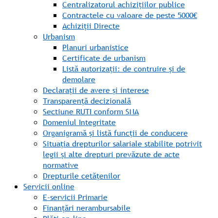
Centralizatorul achizițiilor publice
Contractele cu valoare de peste 5000€
Achiziții Directe
Urbanism
Planuri urbanistice
Certificate de urbanism
Listă autorizații: de contruire și de
demolare
Declarații de avere și interese
Transparență decizională
Sectiune RUTI conform SNA
Domeniul Integritate
Organigramă și listă funcții de conducere
Situația drepturilor salariale stabilite potrivit
legii și alte drepturi prevăzute de acte
normative
Drepturile cetățenilor
Servicii online
E-servicii Primarie
Finanțări nerambursabile