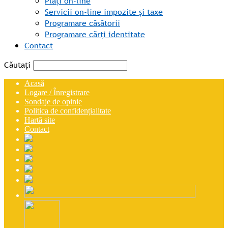
Plăți on-line
Servicii on-line impozite și taxe
Programare căsătorii
Programare cărți identitate
Contact
Căutați
Acasă
Logare / Înregistrare
Sondaje de opinie
Politica de confidențialitate
Hartă site
Contact