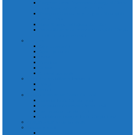
“Integrated Urban Development Strategy of Câmpia
Turzii Municipality 2021-2027” – EN
Strategia de Comunicare și Imagine a Municipiului
Câmpia Turzii
Planul Strategic Instituțional 2021-2024
Dispozițiile emise de Primarul Municipiului Câmpia
Turzii, cu caracter normativ
Conducere
Agenda conducerii
Agenda primarului
Primar
Viceprimar
Secretar
Administrator public
Aparatul de specialitate al Primarului
Direcții
Servicii
Sociețăți în subordinea Consiliului Local
Domeniul Public Câmpia Turzii
Compania de Salubritate Câmpia Turzii
Parc Industrial Campia Turzii
Societatea de Transport Public Câmpia Turzii
Anunțuri posturi scoase la concurs
Rapoarte și studii
Rapoarte de activitate ale primarului