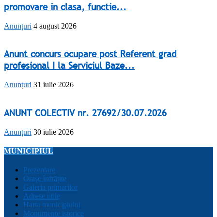
promovare in clasa, functie...
Anunțuri
4 august 2026
Anunt concurs ocupare post Referent grad
profesional I la Serviciul Baze...
Anunțuri
31 iulie 2026
ANUNT COLECTIV nr. 27692/30.07.2026
Anunțuri
30 iulie 2026
MUNICIPIUL
Prezentare
Orașe înfrățite
Galeria primarilor
Adrese utile
Harta municipiului
Monumente istorice