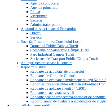
Agenda conducerii
Agenda primarului
Primar
Viceprimar
Secretar
Administrator public
Aparatul de specialitate al Primarului
Direcții
Servicii
Sociețăți în subordinea Consiliului Local
Domeniul Public Câmpia Turzii
Compania de Salubritate Câmpia Turzii
Parc Industrial Campia Turzii
Societatea de Transport Public Câmpia Turzii
Anunțuri posturi scoase la concurs
Rapoarte și studii
Rapoarte de activitate ale primarului
Rapoarte ale Curții de Conturi
Rapoarte de evaluare a implementării legii 52 din 
Raport asupra societăților aflate în subordinea Con
Rapoarte de aplicare a legii 544/2001
Rapoarte de activitate servicii
Rapoarte privind respectarea normelor de conduita
Raportul anual de evaluare a incidentelor de integri
Informații de interes public