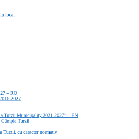
iu local
2027 – RO
a 2016-2027
ia Turzii Municipality 2021-2027” – EN
i Câmpia Turzii
 Turzii, cu caracter normativ