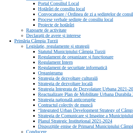
Portal Consiliul Local
Hotărâri de consiliu local
Convocatoare / Ordinea de zi a ședințelor de consil
Procese verbale sedințe de consiliu local
Proiecte de hotărâri
Rapoarte de activitate
Declarații de avere și interese
Primăria Câmpia Turzii
Legislație, regulamente și strategii
Statutul Municipiului Câmpia Turzii
Regulament de organizare și funcționare
Regulament Intern
Regulament de securitate informatică
Organigrama
Strategia de dezvoltare culturală
Strategia de dezvoltare locală
Strategia Integrata de Dezvolatare Urbana 2021-
Reactualizare Plan de Mobilitate Urbana Durabil
Strategia națională anticorupție
Contractul colectiv de muncă
“Integrated Urban Development Strategy of Câmp
Strategia de Comunicare și Imagine a Municipiulu
Planul Strategic Instituțional 2021-2024
Dispozițiile emise de Primarul Municipiului Câmpia
Conducere