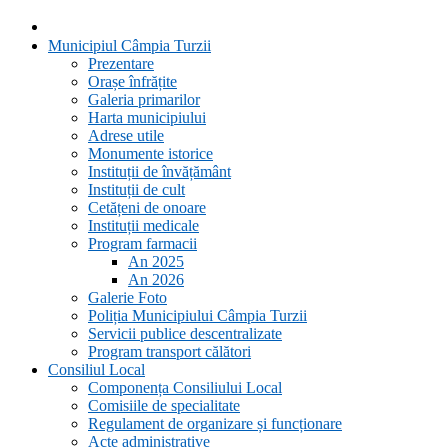
Municipiul Câmpia Turzii
Prezentare
Orașe înfrățite
Galeria primarilor
Harta municipiului
Adrese utile
Monumente istorice
Instituții de învățământ
Instituții de cult
Cetățeni de onoare
Instituții medicale
Program farmacii
An 2025
An 2026
Galerie Foto
Poliția Municipiului Câmpia Turzii
Servicii publice descentralizate
Program transport călători
Consiliul Local
Componența Consiliului Local
Comisiile de specialitate
Regulament de organizare și funcționare
Acte administrative