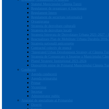
Statutul Municipiului Câmpia Turzii
Regulament de organizare și funcționare
Regulament Intern
Regulament de securitate informatică
Organigrama
Strategia de dezvoltare culturală
Strategia de dezvoltare locală
Strategia Integrata de Dezvolatare Urbana 2021-2027 –
Reactualizare Plan de Mobilitate Urbana Durabila 2016
Strategia națională anticorupție
Contractul colectiv de muncă
“Integrated Urban Development Strategy of Câmpia Tur
Strategia de Comunicare și Imagine a Municipiului Câm
Planul Strategic Instituțional 2021-2024
Dispozițiile emise de Primarul Municipiului Câmpia Turz
Conducere
Agenda conducerii
Agenda primarului
Primar
Viceprimar
Secretar
Administrator public
Aparatul de specialitate al Primarului
Direcții