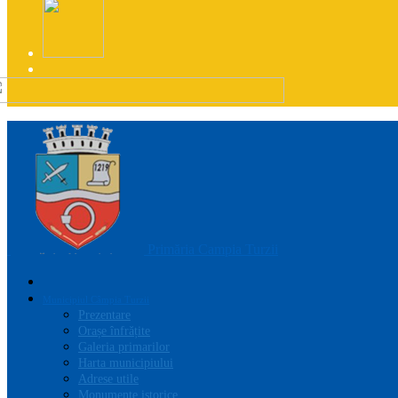
Primăria Campia Turzii
Municipiul Câmpia Turzii
Prezentare
Orașe înfrățite
Galeria primarilor
Harta municipiului
Adrese utile
Monumente istorice