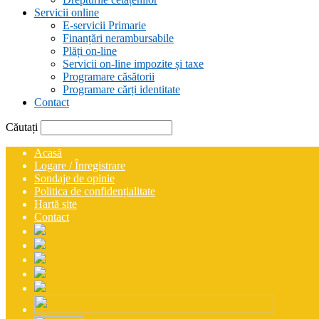
Servicii online
E-servicii Primarie
Finanțări nerambursabile
Plăți on-line
Servicii on-line impozite și taxe
Programare căsătorii
Programare cărți identitate
Contact
Căutați
Acasă
Logare / Înregistrare
Sondaje de opinie
Politica de confidențialitate
Hartă site
Contact