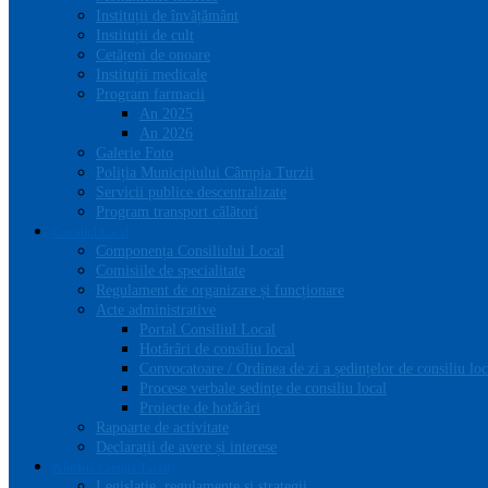
Instituții de învățământ
Instituții de cult
Cetățeni de onoare
Instituții medicale
Program farmacii
An 2025
An 2026
Galerie Foto
Poliția Municipiului Câmpia Turzii
Servicii publice descentralizate
Program transport călători
Consiliul Local
Componența Consiliului Local
Comisiile de specialitate
Regulament de organizare și funcționare
Acte administrative
Portal Consiliul Local
Hotărâri de consiliu local
Convocatoare / Ordinea de zi a ședințelor de consiliu loc
Procese verbale sedințe de consiliu local
Proiecte de hotărâri
Rapoarte de activitate
Declarații de avere și interese
Primăria Câmpia Turzii
Legislație, regulamente și strategii