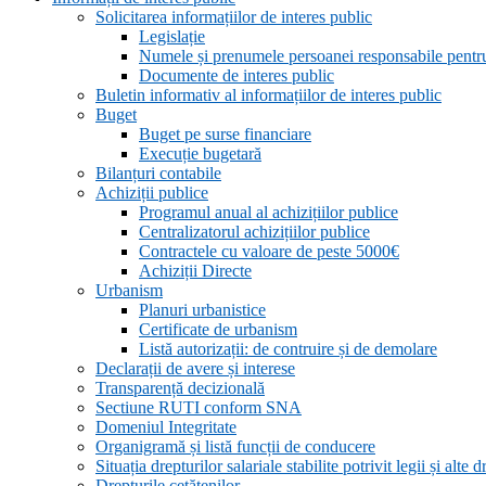
Solicitarea informațiilor de interes public
Legislație
Numele și prenumele persoanei responsabile pent
Documente de interes public
Buletin informativ al informațiilor de interes public
Buget
Buget pe surse financiare
Execuție bugetară
Bilanțuri contabile
Achiziții publice
Programul anual al achizițiilor publice
Centralizatorul achizițiilor publice
Contractele cu valoare de peste 5000€
Achiziții Directe
Urbanism
Planuri urbanistice
Certificate de urbanism
Listă autorizații: de contruire și de demolare
Declarații de avere și interese
Transparență decizională
Sectiune RUTI conform SNA
Domeniul Integritate
Organigramă și listă funcții de conducere
Situația drepturilor salariale stabilite potrivit legii și alt
Drepturile cetățenilor