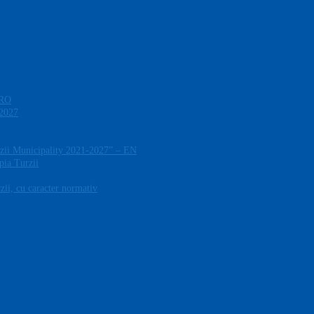
 RO
-2027
zii Municipality 2021-2027” – EN
pia Turzii
ii, cu caracter normativ