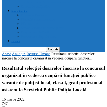
drepturi prevăzute de acte normative
Drepturile cetățenilor
Servicii online
E-servicii Primarie
Finanțări nerambursabile
Plăți on-line
Servicii on-line impozite și taxe
Programare căsătorii
Programare cărți identitate
Contact
Acasă
Anunțuri
Resurse Umane
Rezultatul selecţiei dosarelor
înscrise la concursul organizat în vederea ocupării funcţiei...
Rezultatul selecţiei dosarelor înscrise la concursul
organizat în vederea ocupării funcţiei publice
vacante de polițist local, clasa I, grad profesional
asistent la Serviciul Public Poliția Locală
16 martie 2022
747