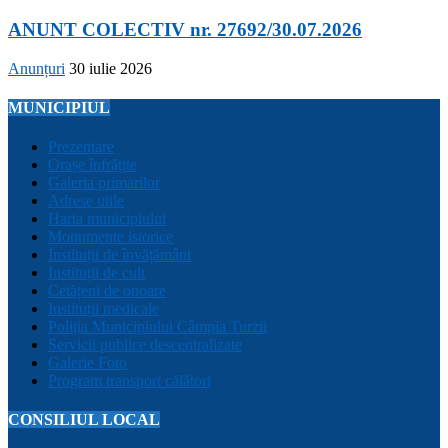
ANUNT COLECTIV nr. 27692/30.07.2026
Anunțuri
30 iulie 2026
MUNICIPIUL
Prezentare
Orașe înfrățite
Galeria primarilor
Adrese utile
Harta municipiului
Monumente istorice
Instituții de învățământ
Instituții de cult
Cetățeni de onoare
Instituții medicale
Poliția Municipiului Câmpia Turzii
Servicii publice descentralizate
Galerie Foto
Program transport călători
CONSILIUL LOCAL