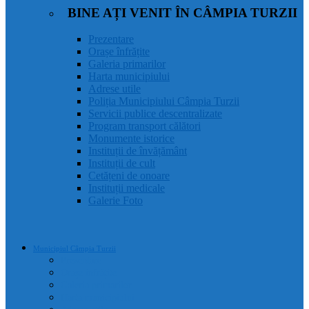
BINE AȚI VENIT ÎN CÂMPIA TURZII
Prezentare
Orașe înfrățite
Galeria primarilor
Harta municipiului
Adrese utile
Poliția Municipiului Câmpia Turzii
Servicii publice descentralizate
Program transport călători
Monumente istorice
Instituții de învățământ
Instituții de cult
Cetățeni de onoare
Instituții medicale
Galerie Foto
Municipiul Câmpia Turzii
Prezentare
Orașe înfrățite
Galeria primarilor
Harta municipiului