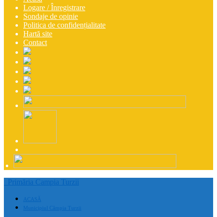
Logare / Înregistrare
Sondaje de opinie
Politica de confidențialitate
Hartă site
Contact
Primăria Campia Turzii
ACASĂ
Municipiul Câmpia Turzii