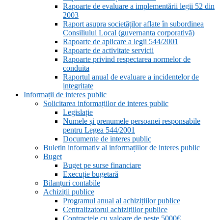
Rapoarte de evaluare a implementării legii 52 din
2003
Raport asupra societăților aflate în subordinea
Consiliului Local (guvernanta corporativă)
Rapoarte de aplicare a legii 544/2001
Rapoarte de activitate servicii
Rapoarte privind respectarea normelor de
conduita
Raportul anual de evaluare a incidentelor de
integritate
Informații de interes public
Solicitarea informațiilor de interes public
Legislație
Numele și prenumele persoanei responsabile
pentru Legea 544/2001
Documente de interes public
Buletin informativ al informațiilor de interes public
Buget
Buget pe surse financiare
Execuție bugetară
Bilanțuri contabile
Achiziții publice
Programul anual al achizițiilor publice
Centralizatorul achizițiilor publice
Contractele cu valoare de peste 5000€