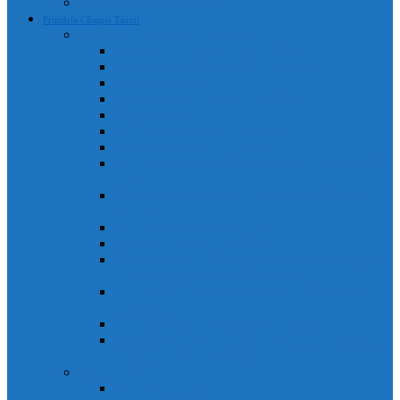
Declarații de avere și interese
Primăria Câmpia Turzii
Legislație, regulamente și strategii
Statutul Municipiului Câmpia Turzii
Regulament de organizare și funcționare
Regulament Intern
Regulament de securitate informatică
Organigrama
Strategia de dezvoltare culturală
Strategia de dezvoltare locală
Strategia Integrata de Dezvolatare Urbana 2021-2027
– RO
Reactualizare Plan de Mobilitate Urbana Durabila
2016-2027
Strategia națională anticorupție
Contractul colectiv de muncă
“Integrated Urban Development Strategy of Câmpia
Turzii Municipality 2021-2027” – EN
Strategia de Comunicare și Imagine a Municipiului
Câmpia Turzii
Planul Strategic Instituțional 2021-2024
Dispozițiile emise de Primarul Municipiului Câmpia
Turzii, cu caracter normativ
Conducere
Agenda conducerii