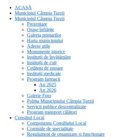
ACASĂ
Municipiul Câmpia Turzii
Municipiul Câmpia Turzii
Prezentare
Orașe înfrățite
Galeria primarilor
Harta municipiului
Adrese utile
Monumente istorice
Instituții de învățământ
Instituții de cult
Cetățeni de onoare
Instituții medicale
Program farmacii
An 2025
An 2026
Galerie Foto
Poliția Municipiului Câmpia Turzii
Servicii publice descentralizate
Program transport călători
Consiliul Local
Componența Consiliului Local
Comisiile de specialitate
Regulament de organizare și funcționare