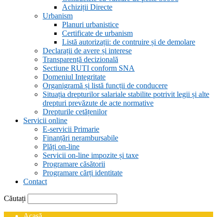
Achiziții Directe
Urbanism
Planuri urbanistice
Certificate de urbanism
Listă autorizații: de contruire și de demolare
Declarații de avere și interese
Transparență decizională
Sectiune RUTI conform SNA
Domeniul Integritate
Organigramă și listă funcții de conducere
Situația drepturilor salariale stabilite potrivit legii și alte
drepturi prevăzute de acte normative
Drepturile cetățenilor
Servicii online
E-servicii Primarie
Finanțări nerambursabile
Plăți on-line
Servicii on-line impozite și taxe
Programare căsătorii
Programare cărți identitate
Contact
Căutați
Acasă