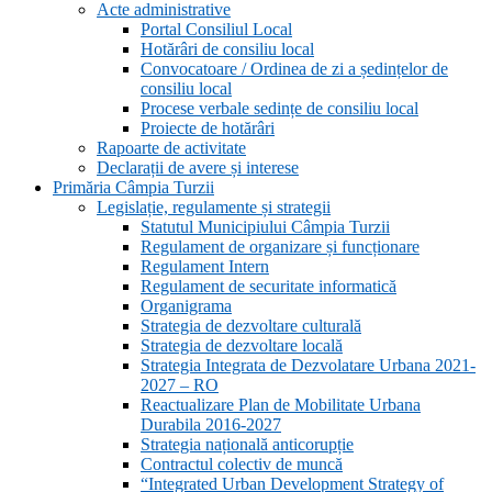
Acte administrative
Portal Consiliul Local
Hotărâri de consiliu local
Convocatoare / Ordinea de zi a ședințelor de
consiliu local
Procese verbale sedințe de consiliu local
Proiecte de hotărâri
Rapoarte de activitate
Declarații de avere și interese
Primăria Câmpia Turzii
Legislație, regulamente și strategii
Statutul Municipiului Câmpia Turzii
Regulament de organizare și funcționare
Regulament Intern
Regulament de securitate informatică
Organigrama
Strategia de dezvoltare culturală
Strategia de dezvoltare locală
Strategia Integrata de Dezvolatare Urbana 2021-
2027 – RO
Reactualizare Plan de Mobilitate Urbana
Durabila 2016-2027
Strategia națională anticorupție
Contractul colectiv de muncă
“Integrated Urban Development Strategy of