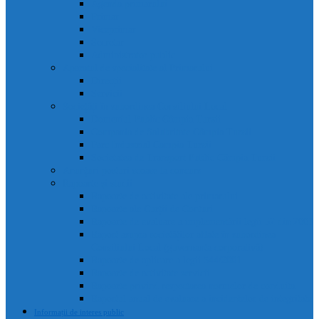
Agenda primarului
Primar
Viceprimar
Secretar
Administrator public
Aparatul de specialitate al Primarului
Direcții
Servicii
Sociețăți în subordinea Consiliului Local
Domeniul Public Câmpia Turzii
Compania de Salubritate Câmpia Turzii
Parc Industrial Campia Turzii
Societatea de Transport Public Câmpia Turzii
Anunțuri posturi scoase la concurs
Rapoarte și studii
Rapoarte de activitate ale primarului
Rapoarte ale Curții de Conturi
Rapoarte de evaluare a implementării legii 52 din 2003
Raport asupra societăților aflate în subordinea
Consiliului Local (guvernanta corporativă)
Rapoarte de aplicare a legii 544/2001
Rapoarte de activitate servicii
Rapoarte privind respectarea normelor de conduita
Raportul anual de evaluare a incidentelor de integritate
Informații de interes public