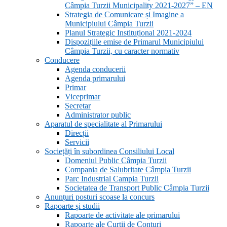
Câmpia Turzii Municipality 2021-2027” – EN
Strategia de Comunicare și Imagine a
Municipiului Câmpia Turzii
Planul Strategic Instituțional 2021-2024
Dispozițiile emise de Primarul Municipiului
Câmpia Turzii, cu caracter normativ
Conducere
Agenda conducerii
Agenda primarului
Primar
Viceprimar
Secretar
Administrator public
Aparatul de specialitate al Primarului
Direcții
Servicii
Sociețăți în subordinea Consiliului Local
Domeniul Public Câmpia Turzii
Compania de Salubritate Câmpia Turzii
Parc Industrial Campia Turzii
Societatea de Transport Public Câmpia Turzii
Anunțuri posturi scoase la concurs
Rapoarte și studii
Rapoarte de activitate ale primarului
Rapoarte ale Curții de Conturi