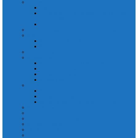
Solicitarea informațiilor de interes public
Legislație
Numele și prenumele persoanei responsabile pentru
Legea 544/2001
Documente de interes public
Buletin informativ al informațiilor de interes public
Buget
Buget pe surse financiare
Execuție bugetară
Bilanțuri contabile
Achiziții publice
Programul anual al achizițiilor publice
Centralizatorul achizițiilor publice
Contractele cu valoare de peste 5000€
Achiziții Directe
Urbanism
Planuri urbanistice
Certificate de urbanism
Listă autorizații: de contruire și de demolare
Declarații de avere și interese
Transparență decizională
Sectiune RUTI conform SNA
Domeniul Integritate
Organigramă și listă funcții de conducere
Situația drepturilor salariale stabilite potrivit legii și alte