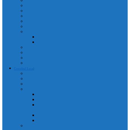
Adrese utile
Monumente istorice
Instituții de învățământ
Instituții de cult
Cetățeni de onoare
Instituții medicale
Program farmacii
An 2025
An 2026
Galerie Foto
Poliția Municipiului Câmpia Turzii
Servicii publice descentralizate
Program transport călători
Consiliul Local
Componența Consiliului Local
Comisiile de specialitate
Regulament de organizare și funcționare
Acte administrative
Portal Consiliul Local
Hotărâri de consiliu local
Convocatoare / Ordinea de zi a ședințelor de consiliu
local
Procese verbale sedințe de consiliu local
Proiecte de hotărâri
Rapoarte de activitate