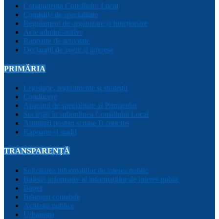
Componența Consiliului Local
Comisiile de specialitate
Regulament de organizare și funcționare
Acte administrative
Rapoarte de activitate
Declarații de avere și interese
PRIMĂRIA
Legislație, regulamente și strategii
Conducere
Aparatul de specialitate al Primarului
Sociețăți în subordinea Consiliului Local
Anunțuri posturi scoase la concurs
Rapoarte și studii
TRANSPARENȚĂ
Solicitarea informațiilor de interes public
Buletin informativ al informațiilor de interes public
Buget
Bilanțuri contabile
Achiziții publice
Urbanism