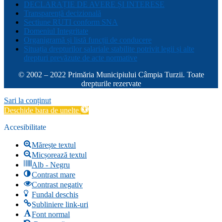
DECLARAȚIE DE AVERE ȘI INTERESE
Transparență decizională
Sectiune RUTI conform SNA
Domeniul Integritate
Organigramă și listă funcții de conducere
Situația drepturilor salariale stabilite potrivit legii și alte
drepturi prevăzute de acte normative
© 2002 – 2022 Primăria Municipiului Câmpia Turzii. Toate
drepturile rezervate
Sari la conținut
Deschide bara de unelte
Accesibilitate
Mărește textul
Micșorează textul
Alb - Negru
Contrast mare
Contrast negativ
Fundal deschis
Subliniere link-uri
Font normal