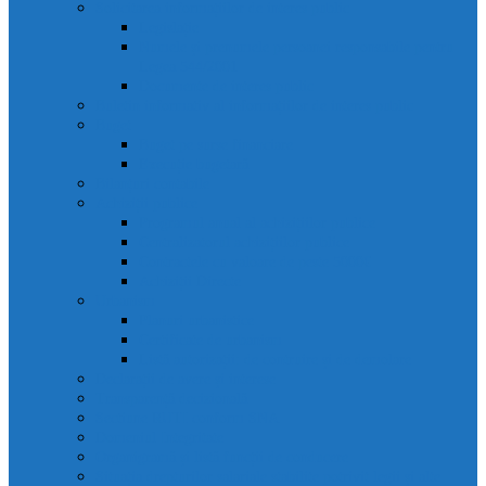
Solicitarea informațiilor de interes public
Legislație
Numele și prenumele persoanei responsabile pentru
Legea 544/2001
Documente de interes public
Buletin informativ al informațiilor de interes public
Buget
Buget pe surse financiare
Execuție bugetară
Bilanțuri contabile
Achiziții publice
Programul anual al achizițiilor publice
Centralizatorul achizițiilor publice
Contractele cu valoare de peste 5000€
Achiziții Directe
Urbanism
Planuri urbanistice
Certificate de urbanism
Listă autorizații: de contruire și de demolare
Declarații de avere și interese
Transparență decizională
Sectiune RUTI conform SNA
Domeniul Integritate
Organigramă și listă funcții de conducere
Situația drepturilor salariale stabilite potrivit legii și alte