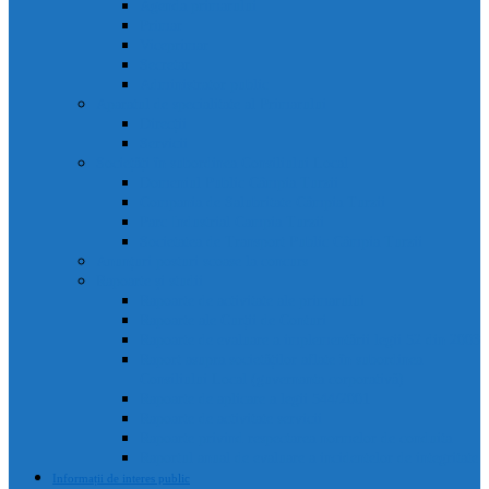
Agenda primarului
Primar
Viceprimar
Secretar
Administrator public
Aparatul de specialitate al Primarului
Direcții
Servicii
Sociețăți în subordinea Consiliului Local
Domeniul Public Câmpia Turzii
Compania de Salubritate Câmpia Turzii
Parc Industrial Campia Turzii
Societatea de Transport Public Câmpia Turzii
Anunțuri posturi scoase la concurs
Rapoarte și studii
Rapoarte de activitate ale primarului
Rapoarte ale Curții de Conturi
Rapoarte de evaluare a implementării legii 52 din 2003
Raport asupra societăților aflate în subordinea
Consiliului Local (guvernanta corporativă)
Rapoarte de aplicare a legii 544/2001
Rapoarte de activitate servicii
Rapoarte privind respectarea normelor de conduita
Raportul anual de evaluare a incidentelor de integritate
Informații de interes public