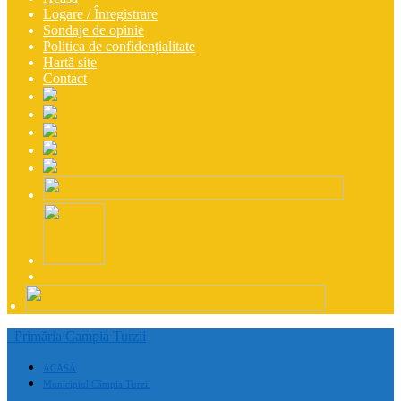
Logare / Înregistrare
Sondaje de opinie
Politica de confidențialitate
Hartă site
Contact
Primăria Campia Turzii
ACASĂ
Municipiul Câmpia Turzii