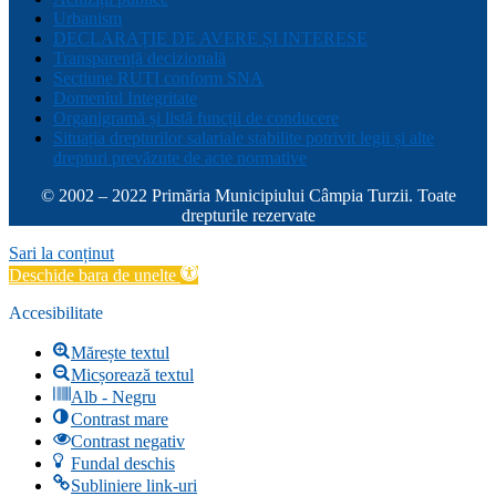
Urbanism
DECLARAȚIE DE AVERE ȘI INTERESE
Transparență decizională
Sectiune RUTI conform SNA
Domeniul Integritate
Organigramă și listă funcții de conducere
Situația drepturilor salariale stabilite potrivit legii și alte
drepturi prevăzute de acte normative
© 2002 – 2022 Primăria Municipiului Câmpia Turzii. Toate
drepturile rezervate
Sari la conținut
Deschide bara de unelte
Accesibilitate
Mărește textul
Micșorează textul
Alb - Negru
Contrast mare
Contrast negativ
Fundal deschis
Subliniere link-uri