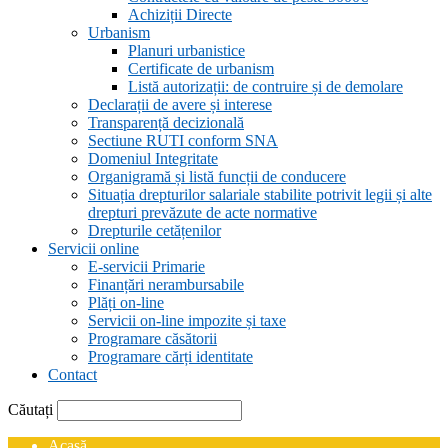
Achiziții Directe
Urbanism
Planuri urbanistice
Certificate de urbanism
Listă autorizații: de contruire și de demolare
Declarații de avere și interese
Transparență decizională
Sectiune RUTI conform SNA
Domeniul Integritate
Organigramă și listă funcții de conducere
Situația drepturilor salariale stabilite potrivit legii și alte
drepturi prevăzute de acte normative
Drepturile cetățenilor
Servicii online
E-servicii Primarie
Finanțări nerambursabile
Plăți on-line
Servicii on-line impozite și taxe
Programare căsătorii
Programare cărți identitate
Contact
Căutați
Acasă