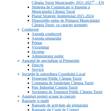
Câmpia Turzii Municipality 2021-2027” – EN
Strategia de Comunicare și Imagine a
Municipiului Câmpia Turzii
Planul Strategic Instituțional 2021-2024
Dispozițiile emise de Primarul Municipiului
Câmpia Turzii, cu caracter normativ
Conducere
Agenda conducerii
Agenda primarului
Primar
Viceprimar
Secretar
Administrator public
Aparatul de specialitate al Primarului
Direcții
Servicii
Sociețăți în subordinea Consiliului Local
Domeniul Public Câmpia Turzii
Compania de Salubritate Câmpia Turzii
Parc Industrial Campia Turzii
Societatea de Transport Public Câmpia Turzii
Anunțuri posturi scoase la concurs
Rapoarte și studii
Rapoarte de activitate ale primarului
Rapoarte ale Curții de Conturi