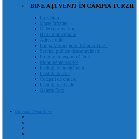
BINE AȚI VENIT ÎN CÂMPIA TURZII
Prezentare
Orașe înfrățite
Galeria primarilor
Harta municipiului
Adrese utile
Poliția Municipiului Câmpia Turzii
Servicii publice descentralizate
Program transport călători
Monumente istorice
Instituții de învățământ
Instituții de cult
Cetățeni de onoare
Instituții medicale
Galerie Foto
Municipiul Câmpia Turzii
Prezentare
Orașe înfrățite
Galeria primarilor
Harta municipiului