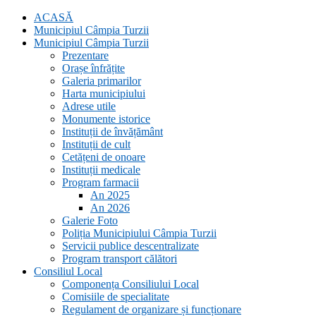
ACASĂ
Municipiul Câmpia Turzii
Municipiul Câmpia Turzii
Prezentare
Orașe înfrățite
Galeria primarilor
Harta municipiului
Adrese utile
Monumente istorice
Instituții de învățământ
Instituții de cult
Cetățeni de onoare
Instituții medicale
Program farmacii
An 2025
An 2026
Galerie Foto
Poliția Municipiului Câmpia Turzii
Servicii publice descentralizate
Program transport călători
Consiliul Local
Componența Consiliului Local
Comisiile de specialitate
Regulament de organizare și funcționare