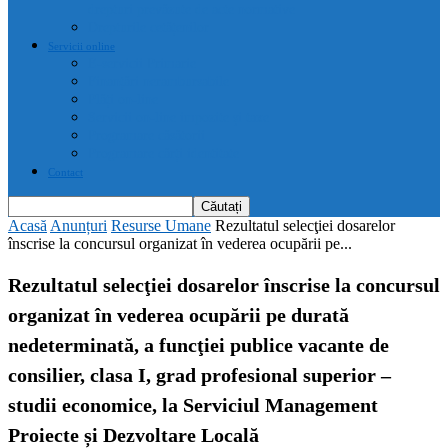
drepturi prevăzute de acte normative
Drepturile cetățenilor
Servicii online
E-servicii Primarie
Finanțări nerambursabile
Plăți on-line
Servicii on-line impozite și taxe
Programare căsătorii
Programare cărți identitate
Contact
Acasă
Anunțuri
Resurse Umane
Rezultatul selecţiei dosarelor
înscrise la concursul organizat în vederea ocupării pe...
Rezultatul selecţiei dosarelor înscrise la concursul
organizat în vederea ocupării pe durată
nedeterminată, a funcţiei publice vacante de
consilier, clasa I, grad profesional superior –
studii economice, la Serviciul Management
Proiecte și Dezvoltare Locală