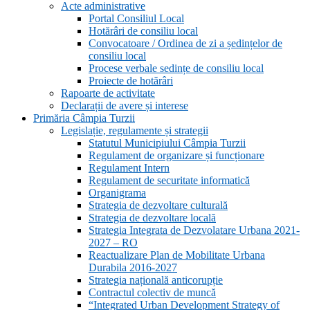
Acte administrative
Portal Consiliul Local
Hotărâri de consiliu local
Convocatoare / Ordinea de zi a ședințelor de
consiliu local
Procese verbale sedințe de consiliu local
Proiecte de hotărâri
Rapoarte de activitate
Declarații de avere și interese
Primăria Câmpia Turzii
Legislație, regulamente și strategii
Statutul Municipiului Câmpia Turzii
Regulament de organizare și funcționare
Regulament Intern
Regulament de securitate informatică
Organigrama
Strategia de dezvoltare culturală
Strategia de dezvoltare locală
Strategia Integrata de Dezvolatare Urbana 2021-
2027 – RO
Reactualizare Plan de Mobilitate Urbana
Durabila 2016-2027
Strategia națională anticorupție
Contractul colectiv de muncă
“Integrated Urban Development Strategy of