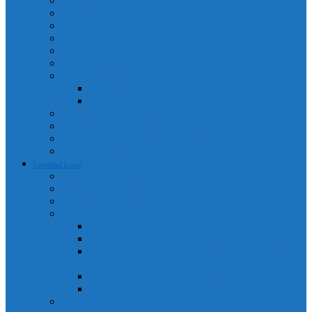
Adrese utile
Monumente istorice
Instituții de învățământ
Instituții de cult
Cetățeni de onoare
Instituții medicale
Program farmacii
An 2025
An 2026
Galerie Foto
Poliția Municipiului Câmpia Turzii
Servicii publice descentralizate
Program transport călători
Consiliul Local
Componența Consiliului Local
Comisiile de specialitate
Regulament de organizare și funcționare
Acte administrative
Portal Consiliul Local
Hotărâri de consiliu local
Convocatoare / Ordinea de zi a ședințelor de consiliu
local
Procese verbale sedințe de consiliu local
Proiecte de hotărâri
Rapoarte de activitate