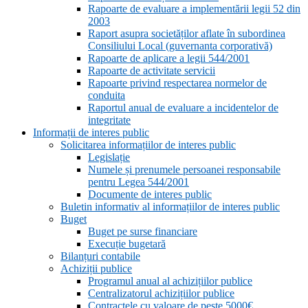
Rapoarte de evaluare a implementării legii 52 din
2003
Raport asupra societăților aflate în subordinea
Consiliului Local (guvernanta corporativă)
Rapoarte de aplicare a legii 544/2001
Rapoarte de activitate servicii
Rapoarte privind respectarea normelor de
conduita
Raportul anual de evaluare a incidentelor de
integritate
Informații de interes public
Solicitarea informațiilor de interes public
Legislație
Numele și prenumele persoanei responsabile
pentru Legea 544/2001
Documente de interes public
Buletin informativ al informațiilor de interes public
Buget
Buget pe surse financiare
Execuție bugetară
Bilanțuri contabile
Achiziții publice
Programul anual al achizițiilor publice
Centralizatorul achizițiilor publice
Contractele cu valoare de peste 5000€