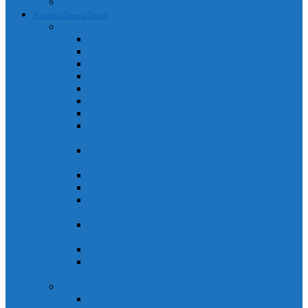
Declarații de avere și interese
Primăria Câmpia Turzii
Legislație, regulamente și strategii
Statutul Municipiului Câmpia Turzii
Regulament de organizare și funcționare
Regulament Intern
Regulament de securitate informatică
Organigrama
Strategia de dezvoltare culturală
Strategia de dezvoltare locală
Strategia Integrata de Dezvolatare Urbana 2021-2027
– RO
Reactualizare Plan de Mobilitate Urbana Durabila
2016-2027
Strategia națională anticorupție
Contractul colectiv de muncă
“Integrated Urban Development Strategy of Câmpia
Turzii Municipality 2021-2027” – EN
Strategia de Comunicare și Imagine a Municipiului
Câmpia Turzii
Planul Strategic Instituțional 2021-2024
Dispozițiile emise de Primarul Municipiului Câmpia
Turzii, cu caracter normativ
Conducere
Agenda conducerii