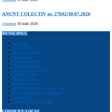
ANUNT COLECTIV nr. 27692/30.07.2026
Anunțuri
30 iulie 2026
MUNICIPIUL
Prezentare
Orașe înfrățite
Galeria primarilor
Adrese utile
Harta municipiului
Monumente istorice
Instituții de învățământ
Instituții de cult
Cetățeni de onoare
Instituții medicale
Poliția Municipiului Câmpia Turzii
Servicii publice descentralizate
Galerie Foto
Program transport călători
CONSILIUL LOCAL