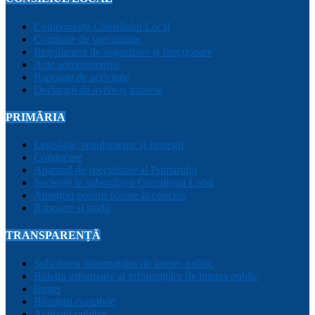
Componența Consiliului Local
Comisiile de specialitate
Regulament de organizare și funcționare
Acte administrative
Rapoarte de activitate
Declarații de avere și interese
PRIMĂRIA
Legislație, regulamente și strategii
Conducere
Aparatul de specialitate al Primarului
Sociețăți în subordinea Consiliului Local
Anunțuri posturi scoase la concurs
Rapoarte și studii
TRANSPARENȚĂ
Solicitarea informațiilor de interes public
Buletin informativ al informațiilor de interes public
Buget
Bilanțuri contabile
Achiziții publice