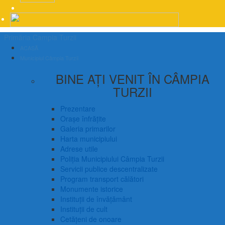
Primăria Campia Turzii
ACASĂ
Municipiul Câmpia Turzii
BINE AȚI VENIT ÎN CÂMPIA
TURZII
Prezentare
Orașe înfrățite
Galeria primarilor
Harta municipiului
Adrese utile
Poliția Municipiului Câmpia Turzii
Servicii publice descentralizate
Program transport călători
Monumente istorice
Instituții de învățământ
Instituții de cult
Cetățeni de onoare