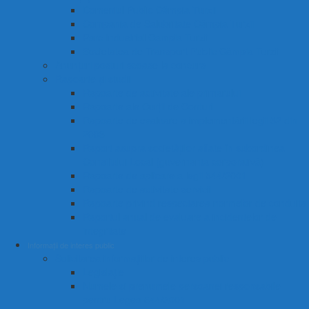
Domeniul Public Câmpia Turzii
Compania de Salubritate Câmpia Turzii
Parc Industrial Campia Turzii
Societatea de Transport Public Câmpia Turzii
Anunțuri posturi scoase la concurs
Rapoarte și studii
Rapoarte de activitate ale primarului
Rapoarte ale Curții de Conturi
Rapoarte de evaluare a implementării legii 52 din
2003
Raport asupra societăților aflate în subordinea
Consiliului Local (guvernanta corporativă)
Rapoarte de aplicare a legii 544/2001
Rapoarte de activitate servicii
Rapoarte privind respectarea normelor de conduita
Raportul anual de evaluare a incidentelor de
integritate
Informații de interes public
Solicitarea informațiilor de interes public
Legislație
Numele și prenumele persoanei responsabile
pentru Legea 544/2001