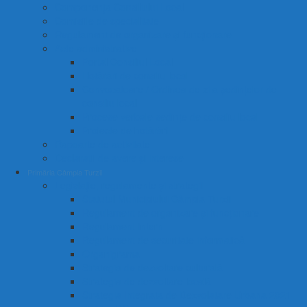
Componența Consiliului Local
Comisiile de specialitate
Regulament de organizare și funcționare
Acte administrative
Portal Consiliul Local
Hotărâri de consiliu local
Convocatoare / Ordinea de zi a ședințelor de
consiliu local
Procese verbale sedințe de consiliu local
Proiecte de hotărâri
Rapoarte de activitate
Declarații de avere și interese
Primăria Câmpia Turzii
Legislație, regulamente și strategii
Statutul Municipiului Câmpia Turzii
Regulament de organizare și funcționare
Regulament Intern
Regulament de securitate informatică
Organigrama
Strategia de dezvoltare culturală
Strategia de dezvoltare locală
Strategia Integrata de Dezvolatare Urbana 2021-