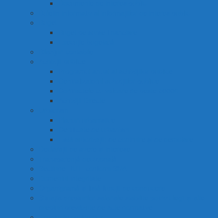
Documente de interes public
Buletin informativ al informațiilor de interes public
Buget
Buget pe surse financiare
Execuție bugetară
Bilanțuri contabile
Achiziții publice
Programul anual al achizițiilor publice
Centralizatorul achizițiilor publice
Contractele cu valoare de peste 5000€
Achiziții Directe
Urbanism
Planuri urbanistice
Certificate de urbanism
Listă autorizații: de contruire și de demolare
Declarații de avere și interese
Transparență decizională
Sectiune RUTI conform SNA
Domeniul Integritate
Organigramă și listă funcții de conducere
Situația drepturilor salariale stabilite potrivit legii și alte
drepturi prevăzute de acte normative
Drepturile cetățenilor