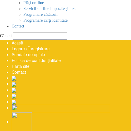
Plăți on-line
Servicii on-line impozite și taxe
Programare căsătorii
Programare cărți identitate
Contact
Căutați
Acasă
Logare / Înregistrare
Sondaje de opinie
Politica de confidențialitate
Hartă site
Contact