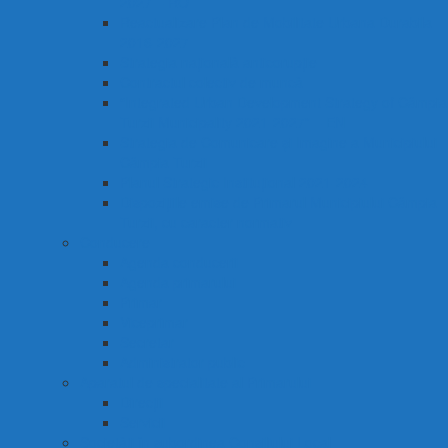
2027 – RO
Reactualizare Plan de Mobilitate Urbana Durabila
2016-2027
Strategia națională anticorupție
Contractul colectiv de muncă
“Integrated Urban Development Strategy of Câmpia
Turzii Municipality 2021-2027” – EN
Strategia de Comunicare și Imagine a Municipiului
Câmpia Turzii
Planul Strategic Instituțional 2021-2024
Dispozițiile emise de Primarul Municipiului Câmpia
Turzii, cu caracter normativ
Conducere
Agenda conducerii
Agenda primarului
Primar
Viceprimar
Secretar
Administrator public
Aparatul de specialitate al Primarului
Direcții
Servicii
Sociețăți în subordinea Consiliului Local