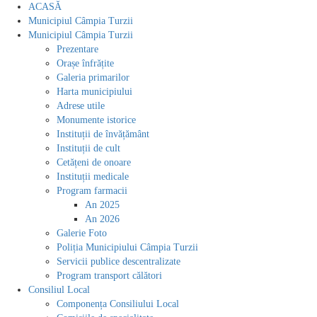
ACASĂ
Municipiul Câmpia Turzii
Municipiul Câmpia Turzii
Prezentare
Orașe înfrățite
Galeria primarilor
Harta municipiului
Adrese utile
Monumente istorice
Instituții de învățământ
Instituții de cult
Cetățeni de onoare
Instituții medicale
Program farmacii
An 2025
An 2026
Galerie Foto
Poliția Municipiului Câmpia Turzii
Servicii publice descentralizate
Program transport călători
Consiliul Local
Componența Consiliului Local