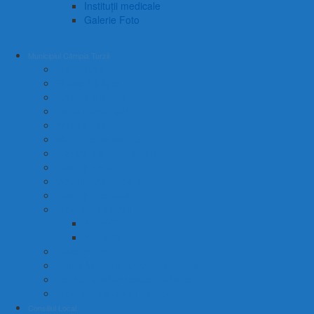
Instituții medicale
Galerie Foto
Municipiul Câmpia Turzii
Prezentare
Orașe înfrățite
Galeria primarilor
Harta municipiului
Adrese utile
Monumente istorice
Instituții de învățământ
Instituții de cult
Cetățeni de onoare
Instituții medicale
Program farmacii
An 2025
An 2026
Galerie Foto
Poliția Municipiului Câmpia Turzii
Servicii publice descentralizate
Program transport călători
Consiliul Local