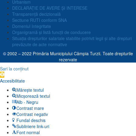
Urbanism
DECLARAȚIE DE AVERE ȘI INTERESE
Transparență decizională
Sectiune RUTI conform SNA
Domeniul Integritate
Organigramă și listă funcții de conducere
Situația drepturilor salariale stabilite potrivit legii și alte drepturi
prevăzute de acte normative
© 2002 – 2022 Primăria Municipiului Câmpia Turzii. Toate drepturile
rezervate
Sari la conținut
Deschide
bara
Accesibilitate
de
Mărește textul
unelte
Micșorează textul
Alb - Negru
Contrast mare
Contrast negativ
Fundal deschis
Subliniere link-uri
Font normal