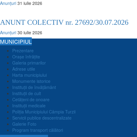
Anunțuri
31 iulie 2026
ANUNT COLECTIV nr. 27692/30.07.2026
Anunțuri
30 iulie 2026
MUNICIPIUL
Prezentare
Orașe înfrățite
Galeria primarilor
Adrese utile
Harta municipiului
Monumente istorice
Instituții de învățământ
Instituții de cult
Cetățeni de onoare
Instituții medicale
Poliția Municipiului Câmpia Turzii
Servicii publice descentralizate
Galerie Foto
Program transport călători