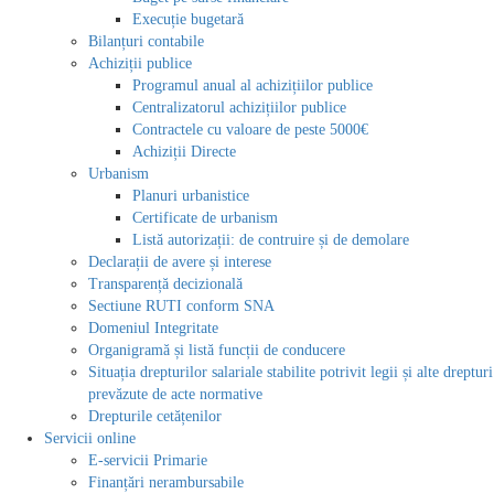
Execuție bugetară
Bilanțuri contabile
Achiziții publice
Programul anual al achizițiilor publice
Centralizatorul achizițiilor publice
Contractele cu valoare de peste 5000€
Achiziții Directe
Urbanism
Planuri urbanistice
Certificate de urbanism
Listă autorizații: de contruire și de demolare
Declarații de avere și interese
Transparență decizională
Sectiune RUTI conform SNA
Domeniul Integritate
Organigramă și listă funcții de conducere
Situația drepturilor salariale stabilite potrivit legii și alte drepturi
prevăzute de acte normative
Drepturile cetățenilor
Servicii online
E-servicii Primarie
Finanțări nerambursabile