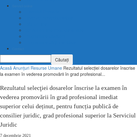
Servicii online
E-servicii Primarie
Finanțări nerambursabile
Plăți on-line
Servicii on-line impozite și taxe
Programare căsătorii
Programare cărți identitate
Contact
Acasă
Anunțuri
Resurse Umane
Rezultatul selecţiei dosarelor înscrise
la examen în vederea promovării în grad profesional...
Rezultatul selecţiei dosarelor înscrise la examen în
vederea promovării în grad profesional imediat
superior celui deținut, pentru funcția publică de
consilier juridic, grad profesional superior la Serviciul
Juridic
7 decembrie 2021