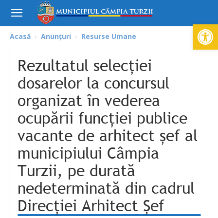
Deschide ba
Acasă
Anunțuri
Resurse Umane
Rezultatul selecției
dosarelor la concursul
organizat în vederea
ocupării funcției publice
vacante de arhitect șef al
municipiului Câmpia
Turzii, pe durată
nedeterminată din cadrul
Direcției Arhitect Șef