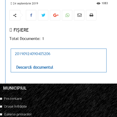
1083
24 septembrie 2019
FIȘIERE
Total Documente: 1
20190924090405206
Descarcă documentul
MUNICIPIUL
Prezentare
Orașe înfrățite
Galeria primarilor