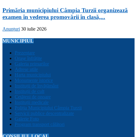
Primăria municipiului Câmpia Turzii organizează
examen în vederea promovării în clasă,...
Anunțuri
30 iulie 2026
MUNICIPIUL
Prezentare
Orașe înfrățite
Galeria primarilor
Adrese utile
Harta municipiului
Monumente istorice
Instituții de învățământ
Instituții de cult
Cetățeni de onoare
Instituții medicale
Poliția Municipiului Câmpia Turzii
Servicii publice descentralizate
Galerie Foto
Program transport călători
CONSILIUL LOCAL