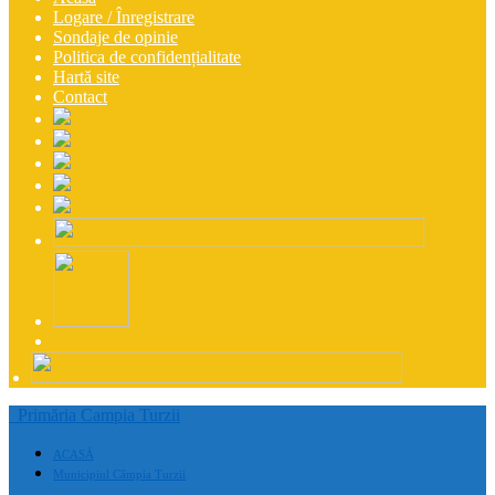
Logare / Înregistrare
Sondaje de opinie
Politica de confidențialitate
Hartă site
Contact
Primăria Campia Turzii
ACASĂ
Municipiul Câmpia Turzii