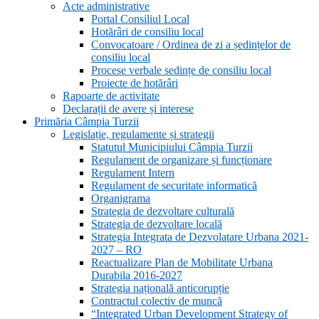
Acte administrative
Portal Consiliul Local
Hotărâri de consiliu local
Convocatoare / Ordinea de zi a ședințelor de
consiliu local
Procese verbale sedințe de consiliu local
Proiecte de hotărâri
Rapoarte de activitate
Declarații de avere și interese
Primăria Câmpia Turzii
Legislație, regulamente și strategii
Statutul Municipiului Câmpia Turzii
Regulament de organizare și funcționare
Regulament Intern
Regulament de securitate informatică
Organigrama
Strategia de dezvoltare culturală
Strategia de dezvoltare locală
Strategia Integrata de Dezvolatare Urbana 2021-
2027 – RO
Reactualizare Plan de Mobilitate Urbana
Durabila 2016-2027
Strategia națională anticorupție
Contractul colectiv de muncă
“Integrated Urban Development Strategy of