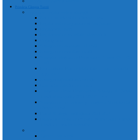
Declarații de avere și interese
Primăria Câmpia Turzii
Legislație, regulamente și strategii
Statutul Municipiului Câmpia Turzii
Regulament de organizare și funcționare
Regulament Intern
Regulament de securitate informatică
Organigrama
Strategia de dezvoltare culturală
Strategia de dezvoltare locală
Strategia Integrata de Dezvolatare Urbana 2021-2027
– RO
Reactualizare Plan de Mobilitate Urbana Durabila
2016-2027
Strategia națională anticorupție
Contractul colectiv de muncă
“Integrated Urban Development Strategy of Câmpia
Turzii Municipality 2021-2027” – EN
Strategia de Comunicare și Imagine a Municipiului
Câmpia Turzii
Planul Strategic Instituțional 2021-2024
Dispozițiile emise de Primarul Municipiului Câmpia
Turzii, cu caracter normativ
Conducere
Agenda conducerii