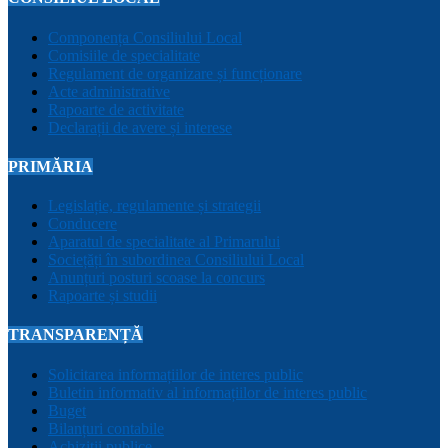
Componența Consiliului Local
Comisiile de specialitate
Regulament de organizare și funcționare
Acte administrative
Rapoarte de activitate
Declarații de avere și interese
PRIMĂRIA
Legislație, regulamente și strategii
Conducere
Aparatul de specialitate al Primarului
Sociețăți în subordinea Consiliului Local
Anunțuri posturi scoase la concurs
Rapoarte și studii
TRANSPARENȚĂ
Solicitarea informațiilor de interes public
Buletin informativ al informațiilor de interes public
Buget
Bilanțuri contabile
Achiziții publice