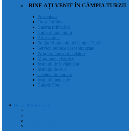
BINE AȚI VENIT ÎN CÂMPIA TURZII
Prezentare
Orașe înfrățite
Galeria primarilor
Harta municipiului
Adrese utile
Poliția Municipiului Câmpia Turzii
Servicii publice descentralizate
Program transport călători
Monumente istorice
Instituții de învățământ
Instituții de cult
Cetățeni de onoare
Instituții medicale
Galerie Foto
Municipiul Câmpia Turzii
Prezentare
Orașe înfrățite
Galeria primarilor
Harta municipiului