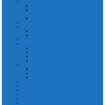
Solicitarea informațiilor de interes public
Legislație
Numele și prenumele persoanei responsabile pentru
Legea 544/2001
Documente de interes public
Buletin informativ al informațiilor de interes public
Buget
Buget pe surse financiare
Execuție bugetară
Bilanțuri contabile
Achiziții publice
Programul anual al achizițiilor publice
Centralizatorul achizițiilor publice
Contractele cu valoare de peste 5000€
Achiziții Directe
Urbanism
Planuri urbanistice
Certificate de urbanism
Listă autorizații: de contruire și de demolare
Declarații de avere și interese
Transparență decizională
Sectiune RUTI conform SNA
Domeniul Integritate
Organigramă și listă funcții de conducere
Situația drepturilor salariale stabilite potrivit legii și alte