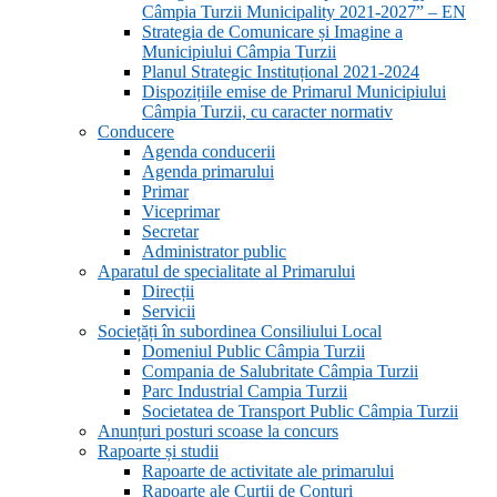
Câmpia Turzii Municipality 2021-2027” – EN
Strategia de Comunicare și Imagine a
Municipiului Câmpia Turzii
Planul Strategic Instituțional 2021-2024
Dispozițiile emise de Primarul Municipiului
Câmpia Turzii, cu caracter normativ
Conducere
Agenda conducerii
Agenda primarului
Primar
Viceprimar
Secretar
Administrator public
Aparatul de specialitate al Primarului
Direcții
Servicii
Sociețăți în subordinea Consiliului Local
Domeniul Public Câmpia Turzii
Compania de Salubritate Câmpia Turzii
Parc Industrial Campia Turzii
Societatea de Transport Public Câmpia Turzii
Anunțuri posturi scoase la concurs
Rapoarte și studii
Rapoarte de activitate ale primarului
Rapoarte ale Curții de Conturi