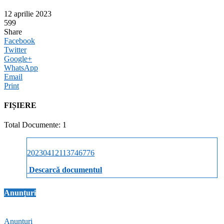
12 aprilie 2023
599
Share
Facebook
Twitter
Google+
WhatsApp
Email
Print
FIȘIERE
Total Documente: 1
20230412113746776
Descarcă documentul
Anunțuri
Anunțuri