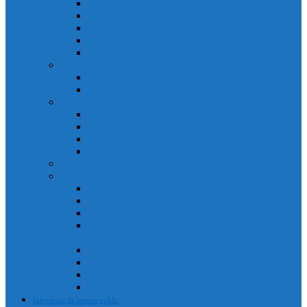
Agenda primarului
Primar
Viceprimar
Secretar
Administrator public
Aparatul de specialitate al Primarului
Direcții
Servicii
Sociețăți în subordinea Consiliului Local
Domeniul Public Câmpia Turzii
Compania de Salubritate Câmpia Turzii
Parc Industrial Campia Turzii
Societatea de Transport Public Câmpia Turzii
Anunțuri posturi scoase la concurs
Rapoarte și studii
Rapoarte de activitate ale primarului
Rapoarte ale Curții de Conturi
Rapoarte de evaluare a implementării legii 52 din 2003
Raport asupra societăților aflate în subordinea
Consiliului Local (guvernanta corporativă)
Rapoarte de aplicare a legii 544/2001
Rapoarte de activitate servicii
Rapoarte privind respectarea normelor de conduita
Raportul anual de evaluare a incidentelor de integritate
Informații de interes public