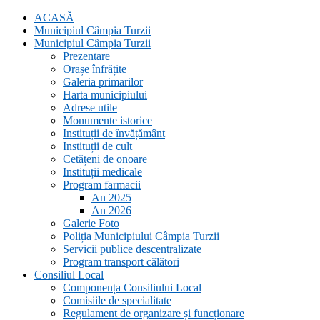
ACASĂ
Municipiul Câmpia Turzii
Municipiul Câmpia Turzii
Prezentare
Orașe înfrățite
Galeria primarilor
Harta municipiului
Adrese utile
Monumente istorice
Instituții de învățământ
Instituții de cult
Cetățeni de onoare
Instituții medicale
Program farmacii
An 2025
An 2026
Galerie Foto
Poliția Municipiului Câmpia Turzii
Servicii publice descentralizate
Program transport călători
Consiliul Local
Componența Consiliului Local
Comisiile de specialitate
Regulament de organizare și funcționare