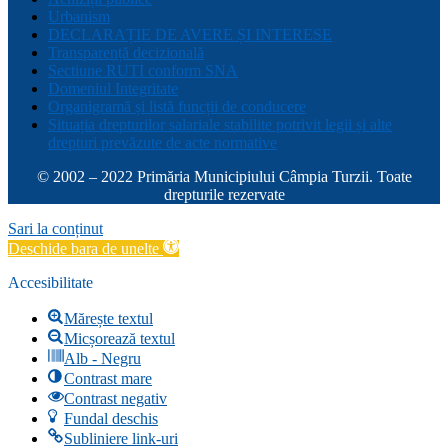
Urbanism
DECLARAȚIE DE AVERE ȘI INTERESE
Transparență decizională
Sectiune RUTI conform SNA
Domeniul Integritate
Organigramă și listă funcții de conducere
Situația drepturilor salariale stabilite potrivit legii și alte
drepturi prevăzute de acte normative
© 2002 – 2022 Primăria Municipiului Câmpia Turzii. Toate
drepturile rezervate
Sari la conținut
Deschide bara de unelte
Accesibilitate
Mărește textul
Micșorează textul
Alb - Negru
Contrast mare
Contrast negativ
Fundal deschis
Subliniere link-uri