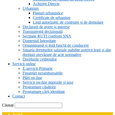
Achiziții Directe
Urbanism
Planuri urbanistice
Certificate de urbanism
Listă autorizații: de contruire și de demolare
Declarații de avere și interese
Transparență decizională
Sectiune RUTI conform SNA
Domeniul Integritate
Organigramă și listă funcții de conducere
Situația drepturilor salariale stabilite potrivit legii și alte
drepturi prevăzute de acte normative
Drepturile cetățenilor
Servicii online
E-servicii Primarie
Finanțări nerambursabile
Plăți on-line
Servicii on-line impozite și taxe
Programare căsătorii
Programare cărți identitate
Contact
Căutați
Acasă