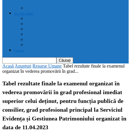
drepturi prevăzute de acte normative
Drepturile cetățenilor
Servicii online
E-servicii Primarie
Finanțări nerambursabile
Plăți on-line
Servicii on-line impozite și taxe
Programare căsătorii
Programare cărți identitate
Contact
Acasă
Anunțuri
Resurse Umane
Tabel rezultate finale la examenul
organizat în vederea promovării în grad...
Tabel rezultate finale la examenul organizat în
vederea promovării în grad profesional imediat
superior celui deținut, pentru funcția publică de
consilier, grad profesional principal la Serviciul
Evidența și Gestiunea Patrimoniului organizat în
data de 11.04.2023