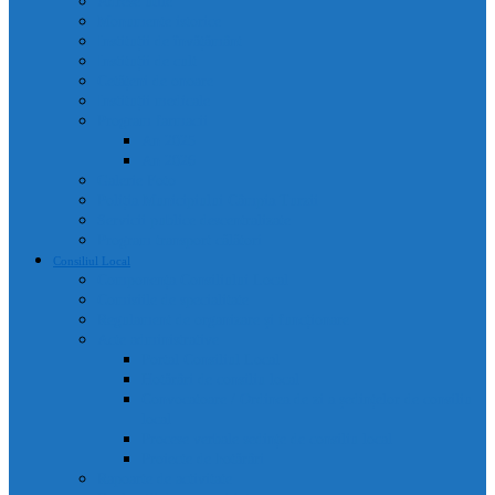
Adrese utile
Monumente istorice
Instituții de învățământ
Instituții de cult
Cetățeni de onoare
Instituții medicale
Program farmacii
An 2025
An 2026
Galerie Foto
Poliția Municipiului Câmpia Turzii
Servicii publice descentralizate
Program transport călători
Consiliul Local
Componența Consiliului Local
Comisiile de specialitate
Regulament de organizare și funcționare
Acte administrative
Portal Consiliul Local
Hotărâri de consiliu local
Convocatoare / Ordinea de zi a ședințelor de consiliu
local
Procese verbale sedințe de consiliu local
Proiecte de hotărâri
Rapoarte de activitate