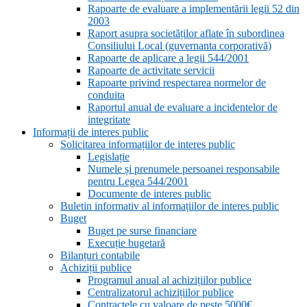
Rapoarte de evaluare a implementării legii 52 din
2003
Raport asupra societăților aflate în subordinea
Consiliului Local (guvernanta corporativă)
Rapoarte de aplicare a legii 544/2001
Rapoarte de activitate servicii
Rapoarte privind respectarea normelor de
conduita
Raportul anual de evaluare a incidentelor de
integritate
Informații de interes public
Solicitarea informațiilor de interes public
Legislație
Numele și prenumele persoanei responsabile
pentru Legea 544/2001
Documente de interes public
Buletin informativ al informațiilor de interes public
Buget
Buget pe surse financiare
Execuție bugetară
Bilanțuri contabile
Achiziții publice
Programul anual al achizițiilor publice
Centralizatorul achizițiilor publice
Contractele cu valoare de peste 5000€