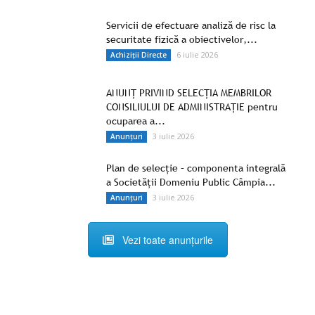
Servicii de efectuare analiză de risc la
securitate fizică a obiectivelor,...
6 iulie 2026
Achiziții Directe
ANUNŢ PRIVIND SELECȚIA MEMBRILOR
CONSILIULUI DE ADMINISTRAȚIE pentru
ocuparea a...
3 iulie 2026
Anunțuri
Plan de selecție – componenta integrală
a Societății Domeniu Public Câmpia...
3 iulie 2026
Anunțuri
Vezi toate anunțurile