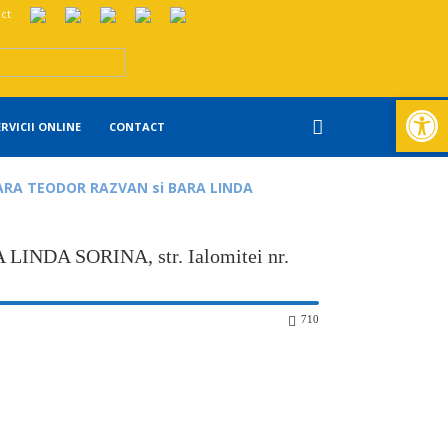
ct
Deschide ba
ERVICII ONLINE
CONTACT
ARA TEODOR RAZVAN si BARA LINDA
NDA SORINA, str. Ialomitei nr.
710