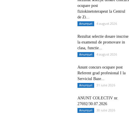
ocupare post
fiziokinetoterapeut la Centrul
de Zi...
4 august 2026
Anunțuri
Rezultat selectie dosare inscrise
la examenul de promovare in
clasa, functie...
4 august 2026
Anunțuri
Anunt concurs ocupare post
Referent grad profesional I la
Serviciul Baze...
31 iulie 2026
Anunțuri
ANUNT COLECTIV nr.
27692/30.07.2026
30 iulie 2026
Anunțuri