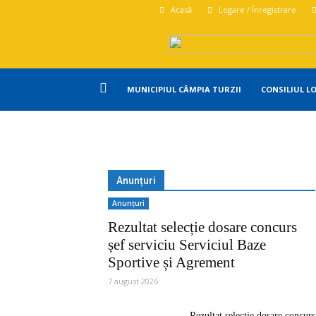
Acasă
Logare / Înregistrare
Primăria
MUNICIPIUL CÂMPIA TURZII
CONSILIUL L
Campia
Turzii
Anunțuri
Anunțuri
Rezultat selecție dosare concurs
șef serviciu Serviciul Baze
Sportive și Agrement
7 august 2026
Rezultat selecție dosare concurs