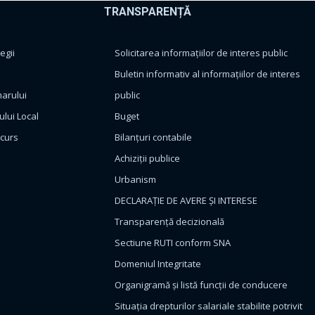
TRANSPARENȚĂ
egii
Solicitarea informațiilor de interes public
Buletin informativ al informațiilor de interes
marului
public
ului Local
Buget
ncurs
Bilanțuri contabile
Achiziții publice
Urbanism
DECLARAȚIE DE AVERE ȘI INTERESE
Transparență decizională
Sectiune RUTI conform SNA
Domeniul Integritate
Organigramă și listă funcții de conducere
Situația drepturilor salariale stabilite potrivit