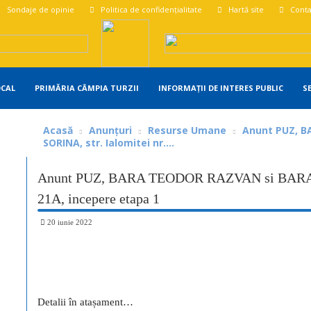
Sondaje de opinie
Politica de confidențialitate
Hartă site
Conta
OCAL
PRIMĂRIA CÂMPIA TURZII
INFORMAȚII DE INTERES PUBLIC
S
Acasă
Anunțuri
Resurse Umane
Anunt PUZ, B
SORINA, str. Ialomitei nr....
Anunt PUZ, BARA TEODOR RAZVAN si BARA LI
21A, incepere etapa 1
20 iunie 2022
Share
Detalii în atașament…