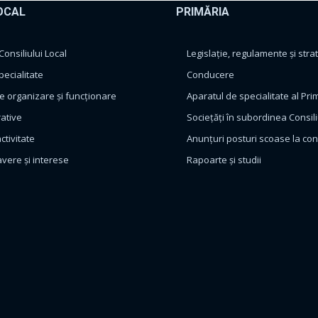
OCAL
PRIMĂRIA
nsiliului Local
Legislație, regulamente și strat
pecialitate
Conducere
 organizare și funcționare
Aparatul de specialitate al Pri
rative
Sociețăți în subordinea Consili
ctivitate
Anunțuri posturi scoase la co
avere și interese
Rapoarte și studii