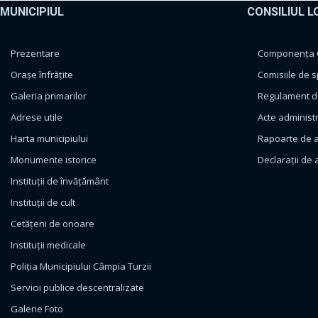
MUNICIPIUL
CONSILIUL L
Prezentare
Componența Co
Orașe înfrățite
Comisiile de s
Galeria primarilor
Regulament de
Adrese utile
Acte administ
Harta municipiului
Rapoarte de a
Monumente istorice
Declarații de 
Instituții de învățământ
Instituții de cult
Cetățeni de onoare
Instituții medicale
Poliția Municipiului Câmpia Turzii
Servicii publice descentralizate
Galerie Foto