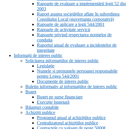
Rapoarte de evaluare a implementării legii 52 din
2003
Raport asupra societăților aflate în subordinea
Consiliului Local (guvernanta corporativă)
Rapoarte de aplicare a legii 544/2001
Rapoarte de activitate servicii
Rapoarte privind respectarea normelor de
conduita
Raportul anual de evaluare a incidentelor de
integritate
Informații de interes public
Solicitarea informațiilor de interes public
Legislație
Numele și prenumele persoanei responsabile
pentru Legea 544/2001
Documente de interes public
Buletin informativ al informațiilor de interes public
Buget
Buget pe surse financiare
Execuție bugetară
Bilanțuri contabile
Achiziții publice
Programul anual al achizițiilor publice
Centralizatorul achizițiilor publice
Contractele cu valoare de peste 5000€