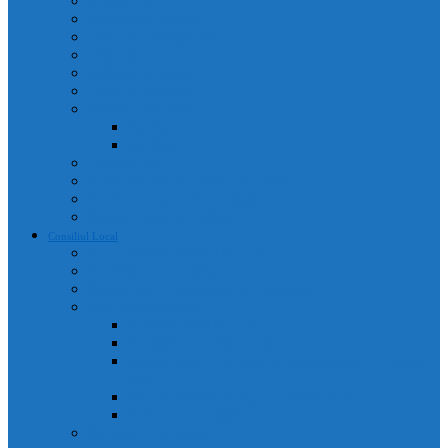
Adrese utile
Monumente istorice
Instituții de învățământ
Instituții de cult
Cetățeni de onoare
Instituții medicale
Program farmacii
An 2025
An 2026
Galerie Foto
Poliția Municipiului Câmpia Turzii
Servicii publice descentralizate
Program transport călători
Consiliul Local
Componența Consiliului Local
Comisiile de specialitate
Regulament de organizare și funcționare
Acte administrative
Portal Consiliul Local
Hotărâri de consiliu local
Convocatoare / Ordinea de zi a ședințelor de consiliu
local
Procese verbale sedințe de consiliu local
Proiecte de hotărâri
Rapoarte de activitate