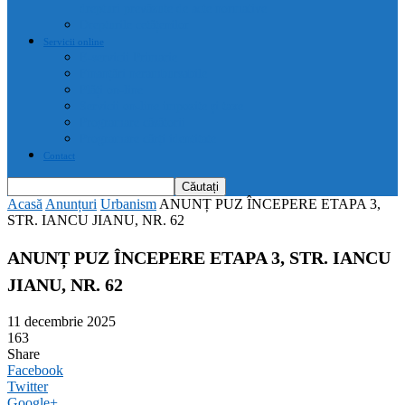
drepturi prevăzute de acte normative
Drepturile cetățenilor
Servicii online
E-servicii Primarie
Finanțări nerambursabile
Plăți on-line
Servicii on-line impozite și taxe
Programare căsătorii
Programare cărți identitate
Contact
Acasă
Anunțuri
Urbanism
ANUNȚ PUZ ÎNCEPERE ETAPA 3,
STR. IANCU JIANU, NR. 62
ANUNȚ PUZ ÎNCEPERE ETAPA 3, STR. IANCU
JIANU, NR. 62
11 decembrie 2025
163
Share
Facebook
Twitter
Google+