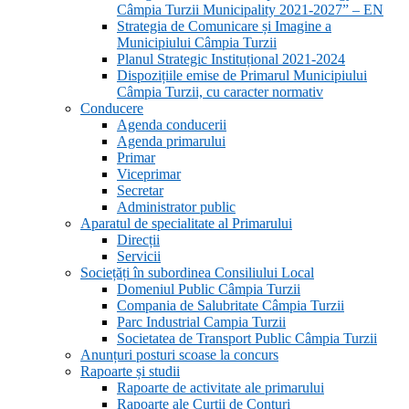
Câmpia Turzii Municipality 2021-2027” – EN
Strategia de Comunicare și Imagine a
Municipiului Câmpia Turzii
Planul Strategic Instituțional 2021-2024
Dispozițiile emise de Primarul Municipiului
Câmpia Turzii, cu caracter normativ
Conducere
Agenda conducerii
Agenda primarului
Primar
Viceprimar
Secretar
Administrator public
Aparatul de specialitate al Primarului
Direcții
Servicii
Sociețăți în subordinea Consiliului Local
Domeniul Public Câmpia Turzii
Compania de Salubritate Câmpia Turzii
Parc Industrial Campia Turzii
Societatea de Transport Public Câmpia Turzii
Anunțuri posturi scoase la concurs
Rapoarte și studii
Rapoarte de activitate ale primarului
Rapoarte ale Curții de Conturi