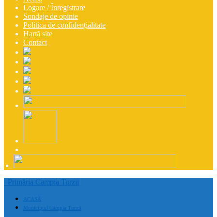
Logare / Înregistrare
Sondaje de opinie
Politica de confidențialitate
Hartă site
Contact
Primăria Campia Turzii
ACASĂ
Municipiul Câmpia Turzii