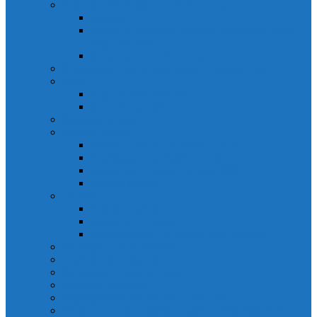
Solicitarea informațiilor de interes public
Legislație
Numele și prenumele persoanei responsabile pentru
Legea 544/2001
Documente de interes public
Buletin informativ al informațiilor de interes public
Buget
Buget pe surse financiare
Execuție bugetară
Bilanțuri contabile
Achiziții publice
Programul anual al achizițiilor publice
Centralizatorul achizițiilor publice
Contractele cu valoare de peste 5000€
Achiziții Directe
Urbanism
Planuri urbanistice
Certificate de urbanism
Listă autorizații: de contruire și de demolare
Declarații de avere și interese
Transparență decizională
Sectiune RUTI conform SNA
Domeniul Integritate
Organigramă și listă funcții de conducere
Situația drepturilor salariale stabilite potrivit legii și alte