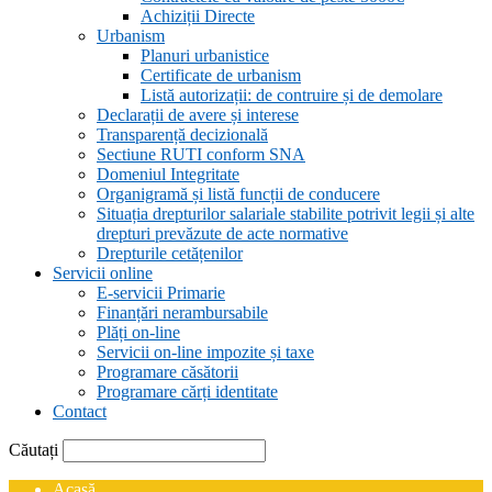
Achiziții Directe
Urbanism
Planuri urbanistice
Certificate de urbanism
Listă autorizații: de contruire și de demolare
Declarații de avere și interese
Transparență decizională
Sectiune RUTI conform SNA
Domeniul Integritate
Organigramă și listă funcții de conducere
Situația drepturilor salariale stabilite potrivit legii și alte
drepturi prevăzute de acte normative
Drepturile cetățenilor
Servicii online
E-servicii Primarie
Finanțări nerambursabile
Plăți on-line
Servicii on-line impozite și taxe
Programare căsătorii
Programare cărți identitate
Contact
Căutați
Acasă