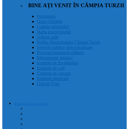
BINE AȚI VENIT ÎN CÂMPIA TURZII
Prezentare
Orașe înfrățite
Galeria primarilor
Harta municipiului
Adrese utile
Poliția Municipiului Câmpia Turzii
Servicii publice descentralizate
Program transport călători
Monumente istorice
Instituții de învățământ
Instituții de cult
Cetățeni de onoare
Instituții medicale
Galerie Foto
Municipiul Câmpia Turzii
Prezentare
Orașe înfrățite
Galeria primarilor
Harta municipiului