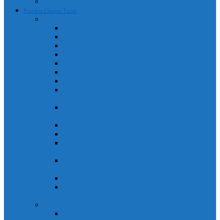
Declarații de avere și interese
Primăria Câmpia Turzii
Legislație, regulamente și strategii
Statutul Municipiului Câmpia Turzii
Regulament de organizare și funcționare
Regulament Intern
Regulament de securitate informatică
Organigrama
Strategia de dezvoltare culturală
Strategia de dezvoltare locală
Strategia Integrata de Dezvolatare Urbana 2021-2027
– RO
Reactualizare Plan de Mobilitate Urbana Durabila
2016-2027
Strategia națională anticorupție
Contractul colectiv de muncă
“Integrated Urban Development Strategy of Câmpia
Turzii Municipality 2021-2027” – EN
Strategia de Comunicare și Imagine a Municipiului
Câmpia Turzii
Planul Strategic Instituțional 2021-2024
Dispozițiile emise de Primarul Municipiului Câmpia
Turzii, cu caracter normativ
Conducere
Agenda conducerii