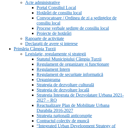
Acte administrative
Portal Consiliul Local
Hotărâri de consiliu local
Convocatoare / Ordinea de zi a ședințelor de
consiliu local
Procese verbale sedințe de consiliu local
Proiecte de hotărâri
Rapoarte de activitate
Declarații de avere și interese
Primăria Câmpia Turzii
Legislație, regulamente și strategii
Statutul Municipiului Câmpia Turzii
Regulament de organizare și funcționare
Regulament Intern
Regulament de securitate informatică
Organigrama
Strategia de dezvoltare culturală
Strategia de dezvoltare locală
Strategia Integrata de Dezvolatare Urbana 2021-
2027 – RO
Reactualizare Plan de Mobilitate Urbana
Durabila 2016-2027
Strategia națională anticorupție
Contractul colectiv de muncă
“Integrated Urban Development Strategy of