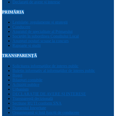
Declarații de avere și interese
PRIMĂRIA
Legislație, regulamente și strategii
Conducere
Aparatul de specialitate al Primarului
Sociețăți în subordinea Consiliului Local
Anunțuri posturi scoase la concurs
Rapoarte și studii
TRANSPARENȚĂ
Solicitarea informațiilor de interes public
Buletin informativ al informațiilor de interes public
Buget
Bilanțuri contabile
Achiziții publice
Urbanism
DECLARAȚIE DE AVERE ȘI INTERESE
Transparență decizională
Sectiune RUTI conform SNA
Domeniul Integritate
Organigramă și listă funcții de conducere