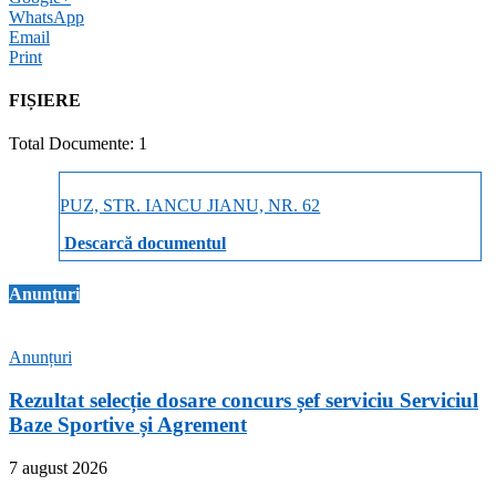
WhatsApp
Email
Print
FIȘIERE
Total Documente: 1
PUZ, STR. IANCU JIANU, NR. 62
Descarcă documentul
Anunțuri
Anunțuri
Rezultat selecție dosare concurs șef serviciu Serviciul
Baze Sportive și Agrement
7 august 2026