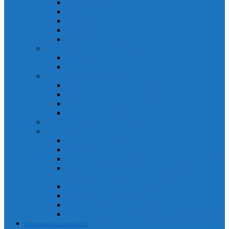
Agenda primarului
Primar
Viceprimar
Secretar
Administrator public
Aparatul de specialitate al Primarului
Direcții
Servicii
Sociețăți în subordinea Consiliului Local
Domeniul Public Câmpia Turzii
Compania de Salubritate Câmpia Turzii
Parc Industrial Campia Turzii
Societatea de Transport Public Câmpia Turzii
Anunțuri posturi scoase la concurs
Rapoarte și studii
Rapoarte de activitate ale primarului
Rapoarte ale Curții de Conturi
Rapoarte de evaluare a implementării legii 52 din 2003
Raport asupra societăților aflate în subordinea
Consiliului Local (guvernanta corporativă)
Rapoarte de aplicare a legii 544/2001
Rapoarte de activitate servicii
Rapoarte privind respectarea normelor de conduita
Raportul anual de evaluare a incidentelor de integritate
Informații de interes public