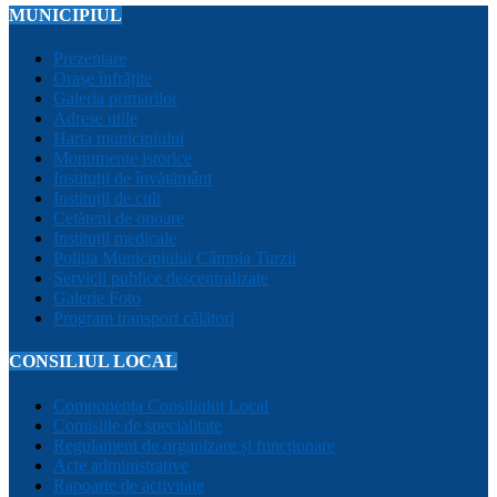
MUNICIPIUL
Prezentare
Orașe înfrățite
Galeria primarilor
Adrese utile
Harta municipiului
Monumente istorice
Instituții de învățământ
Instituții de cult
Cetățeni de onoare
Instituții medicale
Poliția Municipiului Câmpia Turzii
Servicii publice descentralizate
Galerie Foto
Program transport călători
CONSILIUL LOCAL
Componența Consiliului Local
Comisiile de specialitate
Regulament de organizare și funcționare
Acte administrative
Rapoarte de activitate