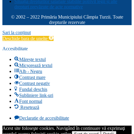
Situația drepturilor salariale stabilite potrivit legii și alte
drepturi prevăzute de acte normative
© 2002 – 2022 Primăria Municipiului Câmpia Turzii. Toate
drepturile rezervate
Sari la conținut
Deschide bara de unelte
Accesibilitate
Mărește textul
Micșorează textul
Alb - Negru
Contrast mare
Contrast negativ
Fundal deschis
Subliniere link-uri
Font normal
Resetează
Declaratie de accesibilitate
Acest site foloseşte cookies. Navigând în continuare vă exprimaţi
acordul asupra folosirii cookie-urilor.