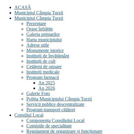
ACASĂ
Municipiul Câmpia Turzii
Municipiul Câmpia Turzii
Prezentare
Orașe înfrățite
Galeria primarilor
Harta municipiului
Adrese utile
Monumente istorice
Instituții de învățământ
Instituții de cult
Cetățeni de onoare
Instituții medicale
Program farmacii
An 2025
An 2026
Galerie Foto
Poliția Municipiului Câmpia Turzii
Servicii publice descentralizate
Program transport călători
Consiliul Local
Componența Consiliului Local
Comisiile de specialitate
Regulament de organizare și funcționare