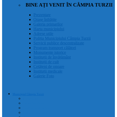
BINE AȚI VENIT ÎN CÂMPIA TURZII
Prezentare
Orașe înfrățite
Galeria primarilor
Harta municipiului
Adrese utile
Poliția Municipiului Câmpia Turzii
Servicii publice descentralizate
Program transport călători
Monumente istorice
Instituții de învățământ
Instituții de cult
Cetățeni de onoare
Instituții medicale
Galerie Foto
Municipiul Câmpia Turzii
Prezentare
Orașe înfrățite
Galeria primarilor
Harta municipiului