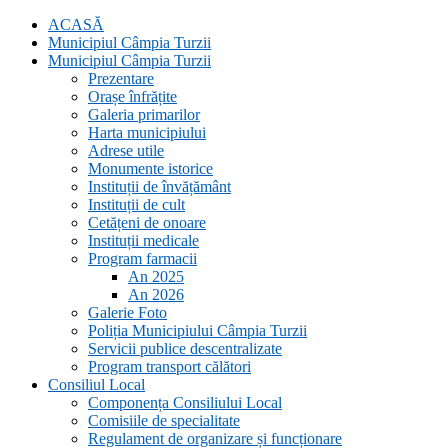
ACASĂ
Municipiul Câmpia Turzii
Municipiul Câmpia Turzii
Prezentare
Orașe înfrățite
Galeria primarilor
Harta municipiului
Adrese utile
Monumente istorice
Instituții de învățământ
Instituții de cult
Cetățeni de onoare
Instituții medicale
Program farmacii
An 2025
An 2026
Galerie Foto
Poliția Municipiului Câmpia Turzii
Servicii publice descentralizate
Program transport călători
Consiliul Local
Componența Consiliului Local
Comisiile de specialitate
Regulament de organizare și funcționare