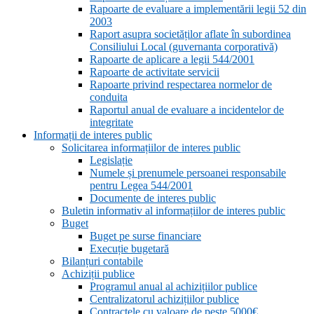
Rapoarte de evaluare a implementării legii 52 din
2003
Raport asupra societăților aflate în subordinea
Consiliului Local (guvernanta corporativă)
Rapoarte de aplicare a legii 544/2001
Rapoarte de activitate servicii
Rapoarte privind respectarea normelor de
conduita
Raportul anual de evaluare a incidentelor de
integritate
Informații de interes public
Solicitarea informațiilor de interes public
Legislație
Numele și prenumele persoanei responsabile
pentru Legea 544/2001
Documente de interes public
Buletin informativ al informațiilor de interes public
Buget
Buget pe surse financiare
Execuție bugetară
Bilanțuri contabile
Achiziții publice
Programul anual al achizițiilor publice
Centralizatorul achizițiilor publice
Contractele cu valoare de peste 5000€