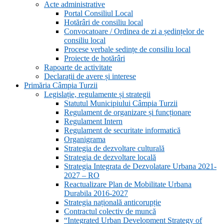
Acte administrative
Portal Consiliul Local
Hotărâri de consiliu local
Convocatoare / Ordinea de zi a ședințelor de
consiliu local
Procese verbale sedințe de consiliu local
Proiecte de hotărâri
Rapoarte de activitate
Declarații de avere și interese
Primăria Câmpia Turzii
Legislație, regulamente și strategii
Statutul Municipiului Câmpia Turzii
Regulament de organizare și funcționare
Regulament Intern
Regulament de securitate informatică
Organigrama
Strategia de dezvoltare culturală
Strategia de dezvoltare locală
Strategia Integrata de Dezvolatare Urbana 2021-
2027 – RO
Reactualizare Plan de Mobilitate Urbana
Durabila 2016-2027
Strategia națională anticorupție
Contractul colectiv de muncă
“Integrated Urban Development Strategy of