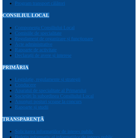
Program transport călători
CONSILIUL LOCAL
Componența Consiliului Local
Comisiile de specialitate
Regulament de organizare și funcționare
Acte administrative
Rapoarte de activitate
Declarații de avere și interese
PRIMĂRIA
Legislație, regulamente și strategii
Conducere
Aparatul de specialitate al Primarului
Sociețăți în subordinea Consiliului Local
Anunțuri posturi scoase la concurs
Rapoarte și studii
TRANSPARENȚĂ
Solicitarea informațiilor de interes public
Buletin informativ al informațiilor de interes public