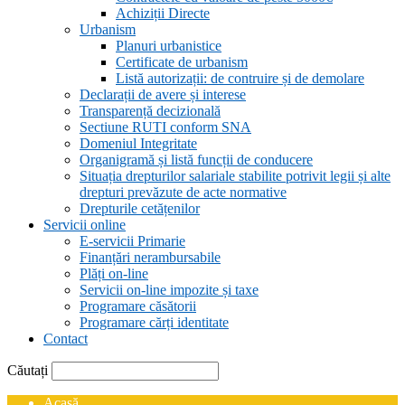
Achiziții Directe
Urbanism
Planuri urbanistice
Certificate de urbanism
Listă autorizații: de contruire și de demolare
Declarații de avere și interese
Transparență decizională
Sectiune RUTI conform SNA
Domeniul Integritate
Organigramă și listă funcții de conducere
Situația drepturilor salariale stabilite potrivit legii și alte
drepturi prevăzute de acte normative
Drepturile cetățenilor
Servicii online
E-servicii Primarie
Finanțări nerambursabile
Plăți on-line
Servicii on-line impozite și taxe
Programare căsătorii
Programare cărți identitate
Contact
Căutați
Acasă