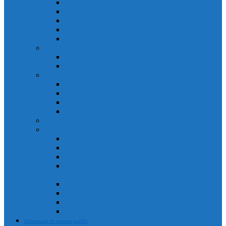
Agenda primarului
Primar
Viceprimar
Secretar
Administrator public
Aparatul de specialitate al Primarului
Direcții
Servicii
Sociețăți în subordinea Consiliului Local
Domeniul Public Câmpia Turzii
Compania de Salubritate Câmpia Turzii
Parc Industrial Campia Turzii
Societatea de Transport Public Câmpia Turzii
Anunțuri posturi scoase la concurs
Rapoarte și studii
Rapoarte de activitate ale primarului
Rapoarte ale Curții de Conturi
Rapoarte de evaluare a implementării legii 52 din 2003
Raport asupra societăților aflate în subordinea
Consiliului Local (guvernanta corporativă)
Rapoarte de aplicare a legii 544/2001
Rapoarte de activitate servicii
Rapoarte privind respectarea normelor de conduita
Raportul anual de evaluare a incidentelor de integritate
Informații de interes public