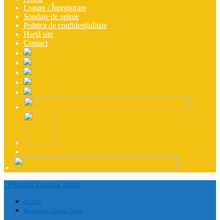
Logare / Înregistrare
Sondaje de opinie
Politica de confidențialitate
Hartă site
Contact
Primăria Campia Turzii
ACASĂ
Municipiul Câmpia Turzii