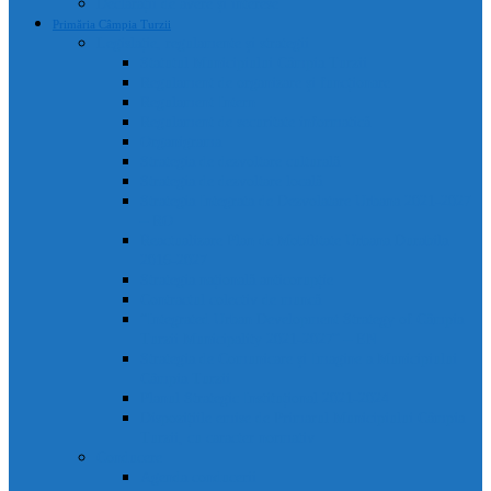
Declarații de avere și interese
Primăria Câmpia Turzii
Legislație, regulamente și strategii
Statutul Municipiului Câmpia Turzii
Regulament de organizare și funcționare
Regulament Intern
Regulament de securitate informatică
Organigrama
Strategia de dezvoltare culturală
Strategia de dezvoltare locală
Strategia Integrata de Dezvolatare Urbana 2021-2027
– RO
Reactualizare Plan de Mobilitate Urbana Durabila
2016-2027
Strategia națională anticorupție
Contractul colectiv de muncă
“Integrated Urban Development Strategy of Câmpia
Turzii Municipality 2021-2027” – EN
Strategia de Comunicare și Imagine a Municipiului
Câmpia Turzii
Planul Strategic Instituțional 2021-2024
Dispozițiile emise de Primarul Municipiului Câmpia
Turzii, cu caracter normativ
Conducere
Agenda conducerii