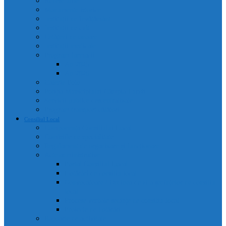
Adrese utile
Monumente istorice
Instituții de învățământ
Instituții de cult
Cetățeni de onoare
Instituții medicale
Program farmacii
An 2025
An 2026
Galerie Foto
Poliția Municipiului Câmpia Turzii
Servicii publice descentralizate
Program transport călători
Consiliul Local
Componența Consiliului Local
Comisiile de specialitate
Regulament de organizare și funcționare
Acte administrative
Portal Consiliul Local
Hotărâri de consiliu local
Convocatoare / Ordinea de zi a ședințelor de consiliu
local
Procese verbale sedințe de consiliu local
Proiecte de hotărâri
Rapoarte de activitate