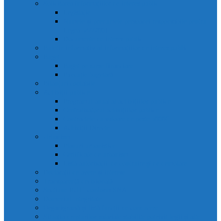
Solicitarea informațiilor de interes public
Legislație
Numele și prenumele persoanei responsabile pentru
Legea 544/2001
Documente de interes public
Buletin informativ al informațiilor de interes public
Buget
Buget pe surse financiare
Execuție bugetară
Bilanțuri contabile
Achiziții publice
Programul anual al achizițiilor publice
Centralizatorul achizițiilor publice
Contractele cu valoare de peste 5000€
Achiziții Directe
Urbanism
Planuri urbanistice
Certificate de urbanism
Listă autorizații: de contruire și de demolare
Declarații de avere și interese
Transparență decizională
Sectiune RUTI conform SNA
Domeniul Integritate
Organigramă și listă funcții de conducere
Situația drepturilor salariale stabilite potrivit legii și alte