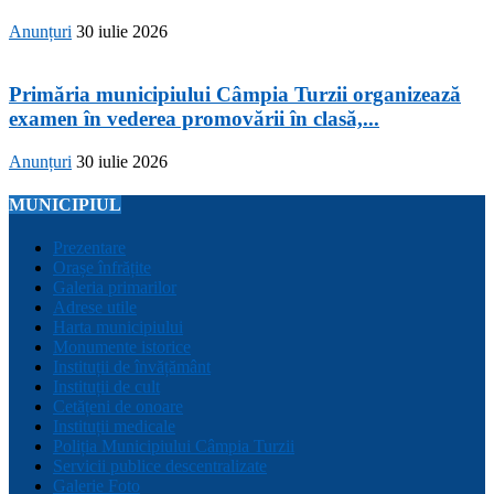
Anunțuri
30 iulie 2026
Primăria municipiului Câmpia Turzii organizează
examen în vederea promovării în clasă,...
Anunțuri
30 iulie 2026
MUNICIPIUL
Prezentare
Orașe înfrățite
Galeria primarilor
Adrese utile
Harta municipiului
Monumente istorice
Instituții de învățământ
Instituții de cult
Cetățeni de onoare
Instituții medicale
Poliția Municipiului Câmpia Turzii
Servicii publice descentralizate
Galerie Foto