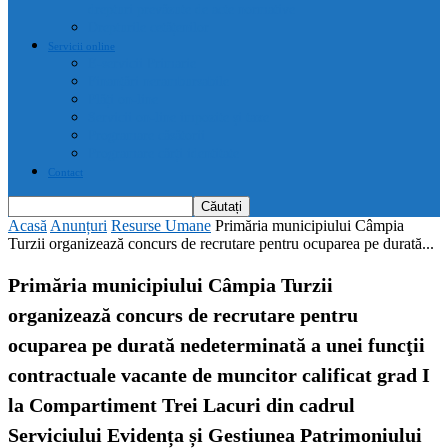
drepturi prevăzute de acte normative
Drepturile cetățenilor
Servicii online
E-servicii Primarie
Finanțări nerambursabile
Plăți on-line
Servicii on-line impozite și taxe
Programare căsătorii
Programare cărți identitate
Contact
Acasă
Anunțuri
Resurse Umane
Primăria municipiului Câmpia
Turzii organizează concurs de recrutare pentru ocuparea pe durată...
Primăria municipiului Câmpia Turzii
organizează concurs de recrutare pentru
ocuparea pe durată nedeterminată a unei funcţii
contractuale vacante de muncitor calificat grad I
la Compartiment Trei Lacuri din cadrul
Serviciului Evidența și Gestiunea Patrimoniului