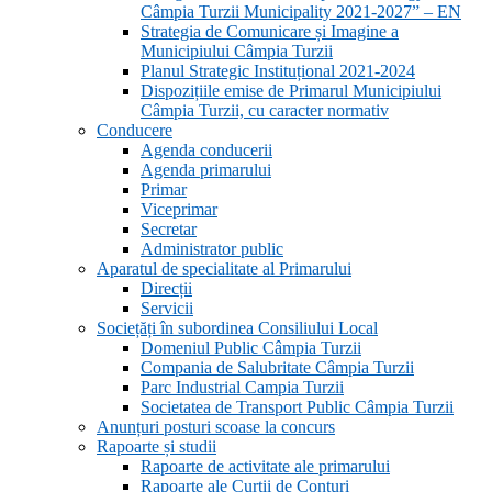
Câmpia Turzii Municipality 2021-2027” – EN
Strategia de Comunicare și Imagine a
Municipiului Câmpia Turzii
Planul Strategic Instituțional 2021-2024
Dispozițiile emise de Primarul Municipiului
Câmpia Turzii, cu caracter normativ
Conducere
Agenda conducerii
Agenda primarului
Primar
Viceprimar
Secretar
Administrator public
Aparatul de specialitate al Primarului
Direcții
Servicii
Sociețăți în subordinea Consiliului Local
Domeniul Public Câmpia Turzii
Compania de Salubritate Câmpia Turzii
Parc Industrial Campia Turzii
Societatea de Transport Public Câmpia Turzii
Anunțuri posturi scoase la concurs
Rapoarte și studii
Rapoarte de activitate ale primarului
Rapoarte ale Curții de Conturi