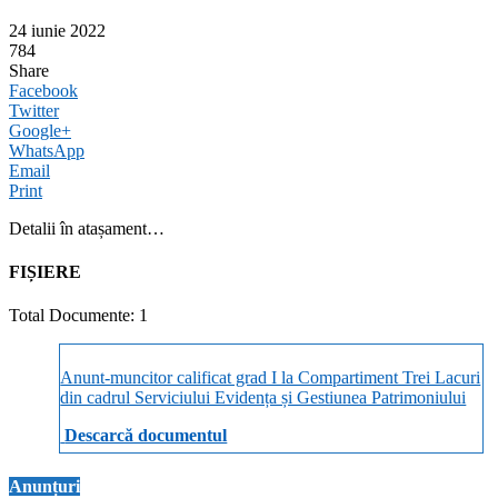
24 iunie 2022
784
Share
Facebook
Twitter
Google+
WhatsApp
Email
Print
Detalii în atașament…
FIȘIERE
Total Documente: 1
Anunt-muncitor calificat grad I la Compartiment Trei Lacuri
din cadrul Serviciului Evidența și Gestiunea Patrimoniului
Descarcă documentul
Anunțuri