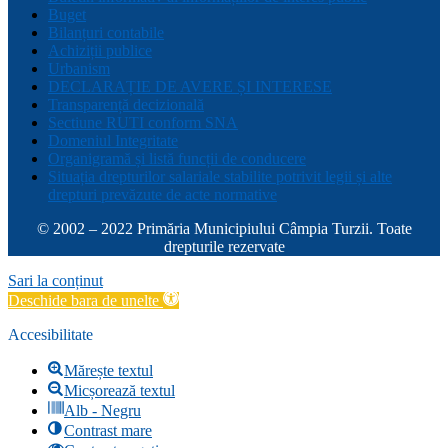
Buget
Bilanțuri contabile
Achiziții publice
Urbanism
DECLARAȚIE DE AVERE ȘI INTERESE
Transparență decizională
Sectiune RUTI conform SNA
Domeniul Integritate
Organigramă și listă funcții de conducere
Situația drepturilor salariale stabilite potrivit legii și alte
drepturi prevăzute de acte normative
© 2002 – 2022 Primăria Municipiului Câmpia Turzii. Toate
drepturile rezervate
Sari la conținut
Deschide bara de unelte
Accesibilitate
Mărește textul
Micșorează textul
Alb - Negru
Contrast mare