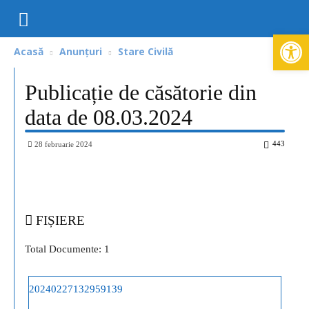
Deschide ba
Acasă
Anunțuri
Stare Civilă
Publicație de căsătorie din
data de 08.03.2024
443
28 februarie 2024
FIȘIERE
Total Documente: 1
20240227132959139