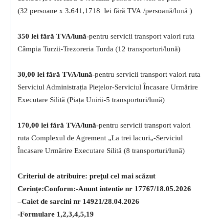
(32 persoane x 3.641,1718 lei fără TVA /persoană/lună )
350
lei
fără TVA
/lună
-pentru servicii transport valori ruta
Câmpia Turzii-Trezoreria Turda (12 transporturi/lună)
30
,00
lei
fără TVA
/lună
-pentru servicii transport valori ruta
Serviciul Administrația Piețelor-Serviciul Încasare Urmărire
Executare Silită (Piața Unirii-5 transporturi/lună)
170
,00
lei
fără TVA
/lună
-pentru servicii transport valori
ruta Complexul de Agrement „La trei lacuri„-Serviciul
Încasare Urmărire Executare Silită (8 transporturi/lună)
Criteriul de atribuire:
preţul cel mai scăzut
Cerințe:Conform:-Anunt intentie nr 17767/18.05.2026
–
Caiet de sarcini nr 14921/28.04.2026
-Formulare 1,2,3,4,5,19