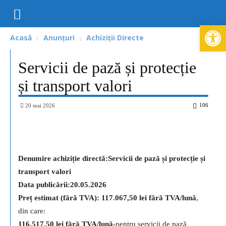
Deschide ba
Acasă
Anunțuri
Achiziții Directe
Servicii de pază și protecție
și transport valori
106
20 mai 2026
Denumire achiziție directă:
Servicii de pază
și protecție
și
transport valori
Data publicării:20.05.2026
Preț estimat (fără TVA):
117.067,50
lei
fără TVA
/
lună
,
din care:
116.517,50
lei
fără TVA
/lună
-pentru servicii de pază