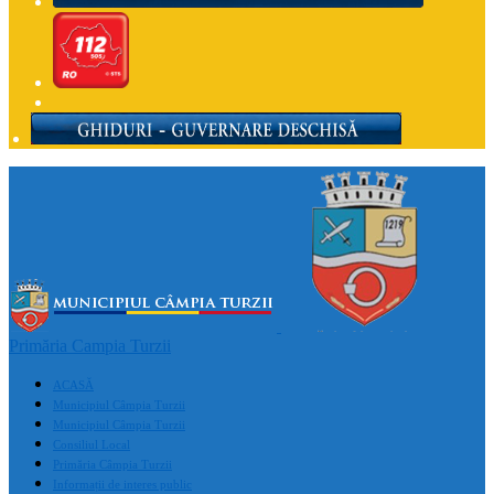
Primăria Campia Turzii
ACASĂ
Municipiul Câmpia Turzii
Municipiul Câmpia Turzii
Consiliul Local
Primăria Câmpia Turzii
Informații de interes public