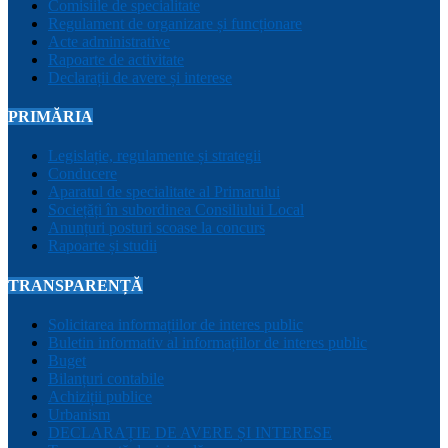
Comisiile de specialitate
Regulament de organizare și funcționare
Acte administrative
Rapoarte de activitate
Declarații de avere și interese
PRIMĂRIA
Legislație, regulamente și strategii
Conducere
Aparatul de specialitate al Primarului
Sociețăți în subordinea Consiliului Local
Anunțuri posturi scoase la concurs
Rapoarte și studii
TRANSPARENȚĂ
Solicitarea informațiilor de interes public
Buletin informativ al informațiilor de interes public
Buget
Bilanțuri contabile
Achiziții publice
Urbanism
DECLARAȚIE DE AVERE ȘI INTERESE