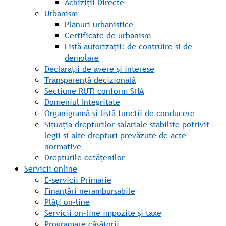
Achiziții Directe
Urbanism
Planuri urbanistice
Certificate de urbanism
Listă autorizații: de contruire și de
demolare
Declarații de avere și interese
Transparență decizională
Sectiune RUTI conform SNA
Domeniul Integritate
Organigramă și listă funcții de conducere
Situația drepturilor salariale stabilite potrivit
legii și alte drepturi prevăzute de acte
normative
Drepturile cetățenilor
Servicii online
E-servicii Primarie
Finanțări nerambursabile
Plăți on-line
Servicii on-line impozite și taxe
Programare căsătorii