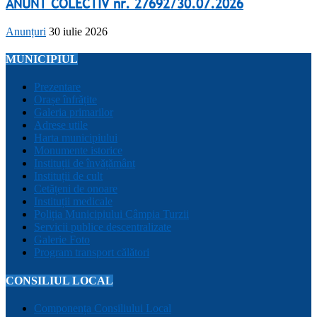
ANUNT COLECTIV nr. 27692/30.07.2026
Anunțuri
30 iulie 2026
MUNICIPIUL
Prezentare
Orașe înfrățite
Galeria primarilor
Adrese utile
Harta municipiului
Monumente istorice
Instituții de învățământ
Instituții de cult
Cetățeni de onoare
Instituții medicale
Poliția Municipiului Câmpia Turzii
Servicii publice descentralizate
Galerie Foto
Program transport călători
CONSILIUL LOCAL
Componența Consiliului Local