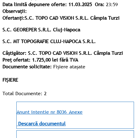
Data limită depunere oferte: 11.03.2025
Ora:
23:59
Observații:
Ofertanți:
S.C. TOPO CAD VISION S.R.L. C
â
mpia Turzi
S.C.
GEOREPER
S.R.L. C
luj-Napoca
S.C.
MT TOPOGRAFIE CLUJ-NAPOCA
S.R.L.
Câștigător:
S.C. TOPO CAD VISION S.R.L. C
â
mpia Turzi
Preț ofertat:
1
.725,00
lei
fără TVA
Documente solicitate:
Fișiere atașate
FIȘIERE
Total Documente: 2
Anunt intentie nr 8036_Anexe
Descarcă documentul