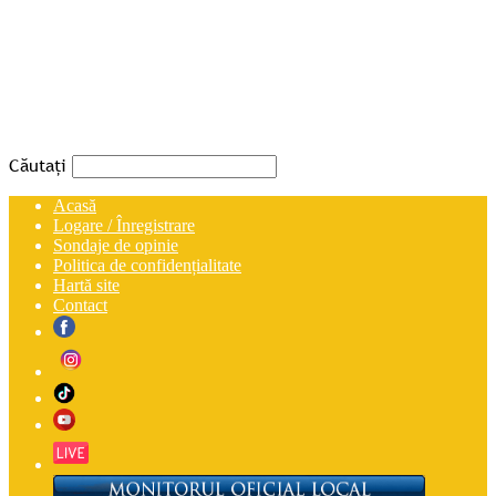
Căutați
Acasă
Logare / Înregistrare
Sondaje de opinie
Politica de confidențialitate
Hartă site
Contact