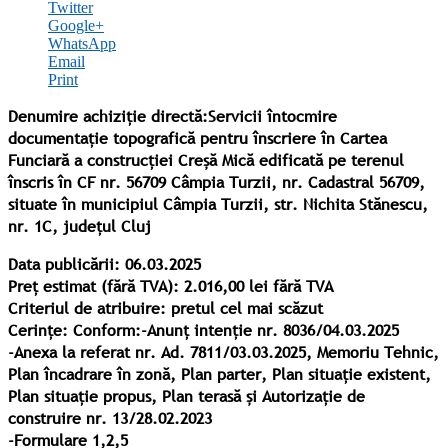
Twitter
Google+
WhatsApp
Email
Print
Denumire achiziție directă:
Servicii întocmire
documentație topografică pentru înscriere în Cartea
Funciară a construcției Creșă Mică edificată pe terenul
înscris în CF nr. 56709 Câmpia Turzii, nr. Cadastral 56709,
situate în municipiul Câmpia Turzii, str. Nichita Stănescu,
nr. 1C, județul Cluj
Data publicării: 06.03.2025
Preț estimat (fără TVA):
2.016
,
00
lei
fără
TVA
Criteriul de atribuire: pretul cel mai scăzut
Cerințe: Conform:-Anunț intenție nr. 8036/04.03.2025
-Anexa la referat nr. Ad. 7811/03.03.2025, Memoriu Tehnic,
Plan încadrare în zonă, Plan parter, Plan situație existent,
Plan situație propus, Plan terasă și Autorizație de
construire nr. 13/28.02.2023
-Formulare 1,2,5