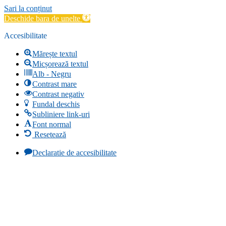
Sari la conținut
Deschide bara de unelte
Accesibilitate
Mărește textul
Micșorează textul
Alb - Negru
Contrast mare
Contrast negativ
Fundal deschis
Subliniere link-uri
Font normal
Resetează
Declaratie de accesibilitate