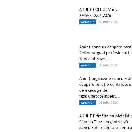
ANUNT COLECTIV nr.
27692/30.07.2026
30 iulie 2026
Anunțuri
Anunț concurs ocupare post
Referent grad profesional I l
Serviciul Baze...
30 iulie 2026
Anunțuri
Anunț organizare concurs d
ocupare funcție contractual
de execuție de
fiziokinetoterapeut...
28 iulie 2026
Anunțuri
ANUNT Primăria municipiulu
Câmpia Turzii organizează
concurs de recrutare pentru