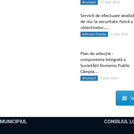
13 iulie 2026
Anunțuri
Servicii de efectuare analiz
de risc la securitate fizică a
obiectivelor,...
6 iulie 2026
Achiziții Directe
Plan de selecție –
componenta integrală a
Societății Domeniu Public
Câmpia...
3 iulie 2026
Anunțuri
Ve
MUNICIPIUL
CONSILIUL L