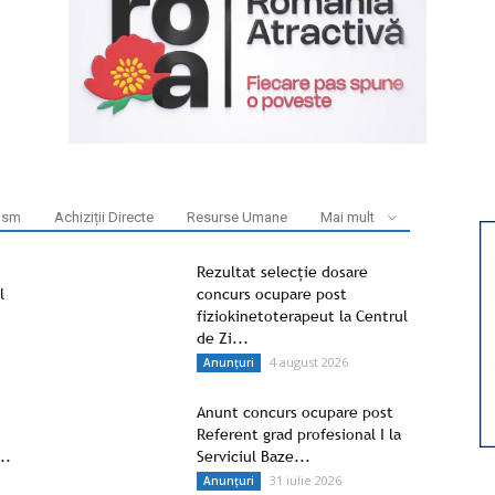
ism
Achiziții Directe
Resurse Umane
Mai mult
Rezultat selecție dosare
l
concurs ocupare post
fiziokinetoterapeut la Centrul
de Zi...
4 august 2026
Anunțuri
Anunt concurs ocupare post
Referent grad profesional I la
..
Serviciul Baze...
31 iulie 2026
Anunțuri