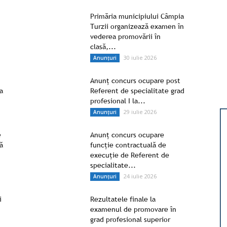
Primăria municipiului Câmpia
Turzii organizează examen în
vederea promovării în
clasă,...
30 iulie 2026
Anunțuri
Anunț concurs ocupare post
a
Referent de specialitate grad
profesional I la...
29 iulie 2026
Anunțuri
e
Anunț concurs ocupare
ă
funcție contractuală de
execuție de Referent de
specialitate...
24 iulie 2026
Anunțuri
i
Rezultatele finale la
examenul de promovare în
grad profesional superior