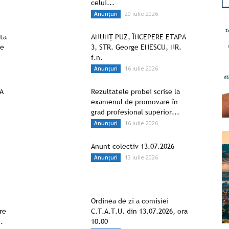
celui...
20 iulie 2026
Anunțuri
ata
ANUNȚ PUZ, ÎNCEPERE ETAPA
de
3, STR. George ENESCU, NR.
f.n.
16 iulie 2026
Anunțuri
A
Rezultatele probei scrise la
1
examenul de promovare în
grad profesional superior...
16 iulie 2026
Anunțuri
Anunt colectiv 13.07.2026
13 iulie 2026
Anunțuri
Ordinea de zi a comisiei
re
C.T.A.T.U. din 13.07.2026, ora
.
10.00