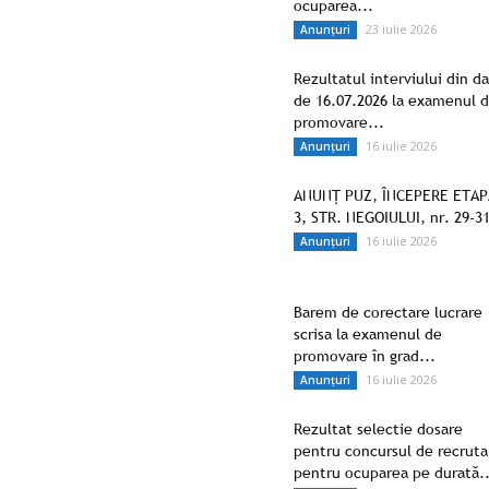
ocuparea...
23 iulie 2026
Anunțuri
Rezultatul interviului din d
de 16.07.2026 la examenul 
promovare...
16 iulie 2026
Anunțuri
ANUNȚ PUZ, ÎNCEPERE ETAP
3, STR. NEGOIULUI, nr. 29-3
16 iulie 2026
Anunțuri
Barem de corectare lucrare
scrisa la examenul de
promovare în grad...
16 iulie 2026
Anunțuri
Rezultat selectie dosare
pentru concursul de recruta
pentru ocuparea pe durată..