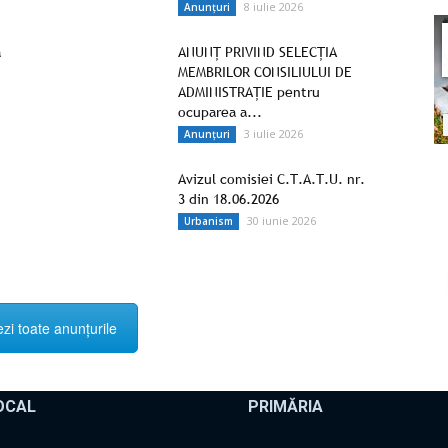
8 iulie 2026
Anunțuri
ă
ANUNŢ PRIVIND SELECȚIA
MEMBRILOR CONSILIULUI DE
ADMINISTRAȚIE pentru
ocuparea a...
3 iulie 2026
Anunțuri
Avizul comisiei C.T.A.T.U. nr.
3 din 18.06.2026
30 iunie 2026
Urbanism
zi toate anunțurile
OCAL
PRIMĂRIA