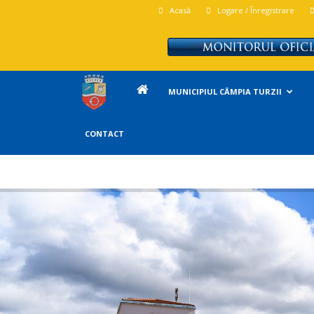
Acasă
Logare / Înregistrare
Primăria
MUNICIPIUL CÂMPIA TURZII
Campia
CONTACT
Turzii